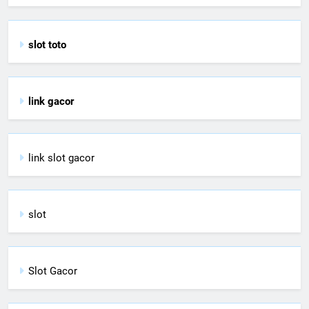
slot toto
link gacor
link slot gacor
slot
Slot Gacor