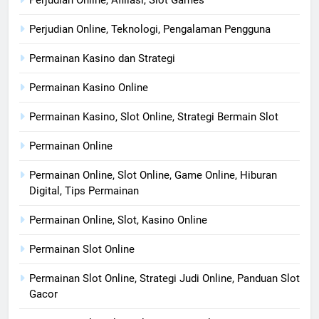
Perjudian Online, Afiliasi, Slot Games
Perjudian Online, Teknologi, Pengalaman Pengguna
Permainan Kasino dan Strategi
Permainan Kasino Online
Permainan Kasino, Slot Online, Strategi Bermain Slot
Permainan Online
Permainan Online, Slot Online, Game Online, Hiburan
Digital, Tips Permainan
Permainan Online, Slot, Kasino Online
Permainan Slot Online
Permainan Slot Online, Strategi Judi Online, Panduan Slot
Gacor