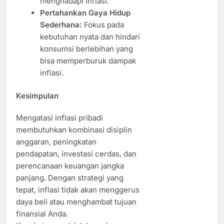
menghadapi inflasi.
Pertahankan Gaya Hidup
Sederhana:
Fokus pada
kebutuhan nyata dan hindari
konsumsi berlebihan yang
bisa memperburuk dampak
inflasi.
Kesimpulan
Mengatasi inflasi pribadi
membutuhkan kombinasi disiplin
anggaran, peningkatan
pendapatan, investasi cerdas, dan
perencanaan keuangan jangka
panjang. Dengan strategi yang
tepat, inflasi tidak akan menggerus
daya beli atau menghambat tujuan
finansial Anda.