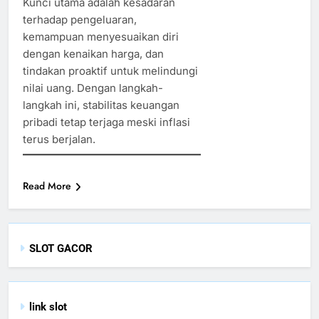
Kunci utama adalah kesadaran
terhadap pengeluaran,
kemampuan menyesuaikan diri
dengan kenaikan harga, dan
tindakan proaktif untuk melindungi
nilai uang. Dengan langkah-
langkah ini, stabilitas keuangan
pribadi tetap terjaga meski inflasi
terus berjalan.
Read More
SLOT GACOR
link slot