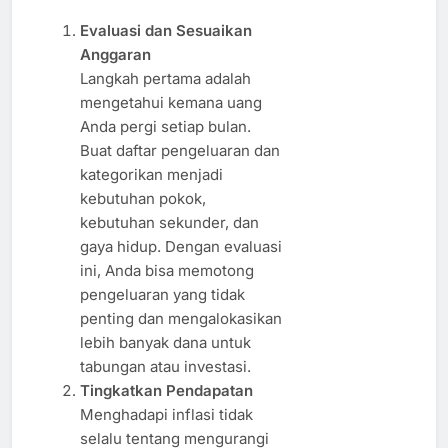
Evaluasi dan Sesuaikan
Anggaran
Langkah pertama adalah
mengetahui kemana uang
Anda pergi setiap bulan.
Buat daftar pengeluaran dan
kategorikan menjadi
kebutuhan pokok,
kebutuhan sekunder, dan
gaya hidup. Dengan evaluasi
ini, Anda bisa memotong
pengeluaran yang tidak
penting dan mengalokasikan
lebih banyak dana untuk
tabungan atau investasi.
Tingkatkan Pendapatan
Menghadapi inflasi tidak
selalu tentang mengurangi