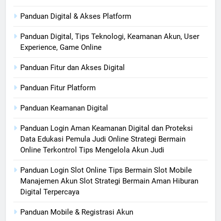
Panduan Digital & Akses Platform
Panduan Digital, Tips Teknologi, Keamanan Akun, User
Experience, Game Online
Panduan Fitur dan Akses Digital
Panduan Fitur Platform
Panduan Keamanan Digital
Panduan Login Aman Keamanan Digital dan Proteksi
Data Edukasi Pemula Judi Online Strategi Bermain
Online Terkontrol Tips Mengelola Akun Judi
Panduan Login Slot Online Tips Bermain Slot Mobile
Manajemen Akun Slot Strategi Bermain Aman Hiburan
Digital Terpercaya
Panduan Mobile & Registrasi Akun