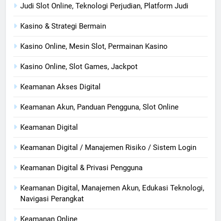
Judi Slot Online, Teknologi Perjudian, Platform Judi
Kasino & Strategi Bermain
Kasino Online, Mesin Slot, Permainan Kasino
Kasino Online, Slot Games, Jackpot
Keamanan Akses Digital
Keamanan Akun, Panduan Pengguna, Slot Online
Keamanan Digital
Keamanan Digital / Manajemen Risiko / Sistem Login
Keamanan Digital & Privasi Pengguna
Keamanan Digital, Manajemen Akun, Edukasi Teknologi,
Navigasi Perangkat
Keamanan Online