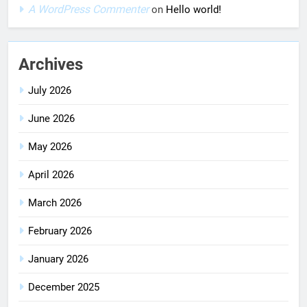
A WordPress Commenter
on
Hello world!
Archives
July 2026
June 2026
May 2026
April 2026
March 2026
February 2026
January 2026
December 2025