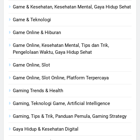
Game & Kesehatan, Kesehatan Mental, Gaya Hidup Sehat
Game & Teknologi
Game Online & Hiburan
Game Online, Kesehatan Mental, Tips dan Trik,
Pengelolaan Waktu, Gaya Hidup Sehat
Game Online, Slot
Game Online, Slot Online, Platform Terpercaya
Gaming Trends & Health
Gaming, Teknologi Game, Artificial Intelligence
Gaming, Tips & Trik, Panduan Pemula, Gaming Strategy
Gaya Hidup & Kesehatan Digital