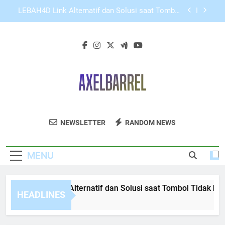
Skip
Cara Menghapus Cookie saat Akses KAYA787
to
Alternatif Bermasalah secara Aman
content
KAYA787 Alternatif dengan Sistem Akses yang
Fleksibel dan Adaptif
EDWINSLOT Link Alternatif dan Solusi saat
Tombol Tidak Berfungsi secara Sistematis
LEBAH4D Link Alternatif dan Solusi saat Tombol
Tidak Berfungsi secara Sistematis
Cara Menghapus Cookie saat Akses KAYA787
Alternatif Bermasalah secara Aman
Axel Barrel
Temukan Alat Masak Berkualitas Di Axel
KAYA787 Alternatif dengan Sistem Akses yang
NEWSLETTER
RANDOM NEWS
Fleksibel dan Adaptif
Barrel Untuk Dapur Anda.
MENU
WINSLOT Link Alternatif dan Solusi saat Tombol Tidak Berfung
HEADLINES
Weeks Ago