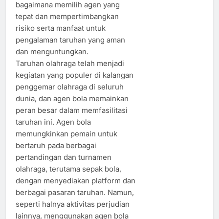
bagaimana memilih agen yang
tepat dan mempertimbangkan
risiko serta manfaat untuk
pengalaman taruhan yang aman
dan menguntungkan.
Taruhan olahraga telah menjadi
kegiatan yang populer di kalangan
penggemar olahraga di seluruh
dunia, dan agen bola memainkan
peran besar dalam memfasilitasi
taruhan ini. Agen bola
memungkinkan pemain untuk
bertaruh pada berbagai
pertandingan dan turnamen
olahraga, terutama sepak bola,
dengan menyediakan platform dan
berbagai pasaran taruhan. Namun,
seperti halnya aktivitas perjudian
lainnya, menggunakan agen bola