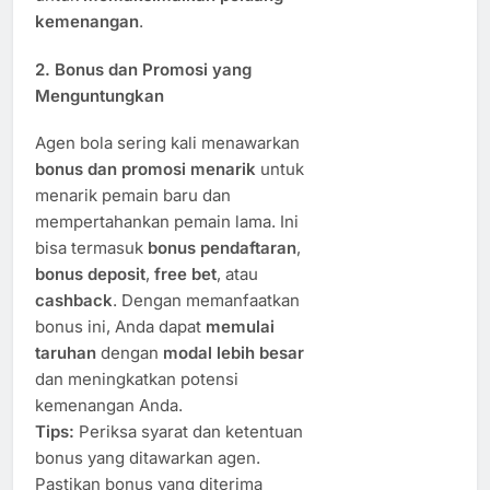
kemenangan
.
2.
Bonus dan Promosi yang
Menguntungkan
Agen bola sering kali menawarkan
bonus dan promosi menarik
untuk
menarik pemain baru dan
mempertahankan pemain lama. Ini
bisa termasuk
bonus pendaftaran
,
bonus deposit
,
free bet
, atau
cashback
. Dengan memanfaatkan
bonus ini, Anda dapat
memulai
taruhan
dengan
modal lebih besar
dan meningkatkan potensi
kemenangan Anda.
Tips:
Periksa syarat dan ketentuan
bonus yang ditawarkan agen.
Pastikan bonus yang diterima