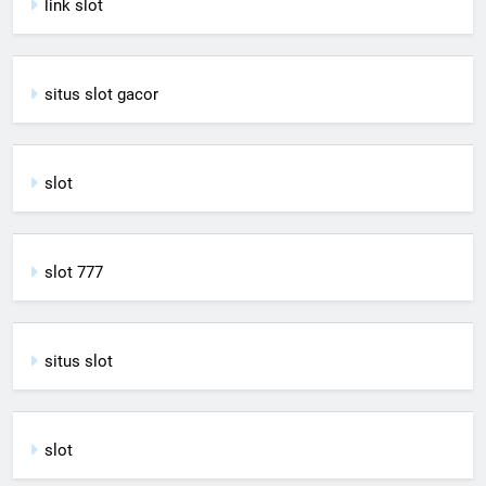
link slot
situs slot gacor
slot
slot 777
situs slot
slot