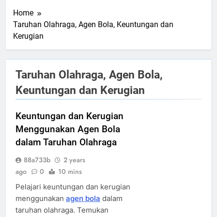
Home
Taruhan Olahraga, Agen Bola, Keuntungan dan
Kerugian
Taruhan Olahraga, Agen Bola,
Keuntungan dan Kerugian
Keuntungan dan Kerugian
Menggunakan Agen Bola
dalam Taruhan Olahraga
88a733b
2 years
ago
0
10 mins
Pelajari keuntungan dan kerugian
menggunakan
agen bola
dalam
taruhan olahraga. Temukan