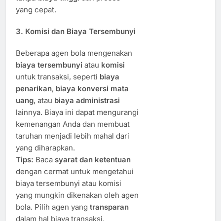
yang cepat.
3.
Komisi dan Biaya Tersembunyi
Beberapa agen bola mengenakan
biaya tersembunyi
atau
komisi
untuk transaksi, seperti
biaya
penarikan
,
biaya konversi mata
uang
, atau
biaya administrasi
lainnya. Biaya ini dapat mengurangi
kemenangan Anda dan membuat
taruhan menjadi lebih mahal dari
yang diharapkan.
Tips:
Baca
syarat dan ketentuan
dengan cermat untuk mengetahui
biaya tersembunyi atau komisi
yang mungkin dikenakan oleh agen
bola. Pilih agen yang
transparan
dalam hal biaya transaksi.