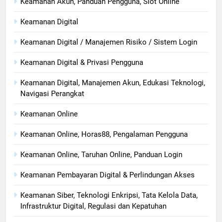
Keamanan Akun, Panduan Pengguna, Slot Online
Keamanan Digital
Keamanan Digital / Manajemen Risiko / Sistem Login
Keamanan Digital & Privasi Pengguna
Keamanan Digital, Manajemen Akun, Edukasi Teknologi,
Navigasi Perangkat
Keamanan Online
Keamanan Online, Horas88, Pengalaman Pengguna
Keamanan Online, Taruhan Online, Panduan Login
Keamanan Pembayaran Digital & Perlindungan Akses
Keamanan Siber, Teknologi Enkripsi, Tata Kelola Data,
Infrastruktur Digital, Regulasi dan Kepatuhan