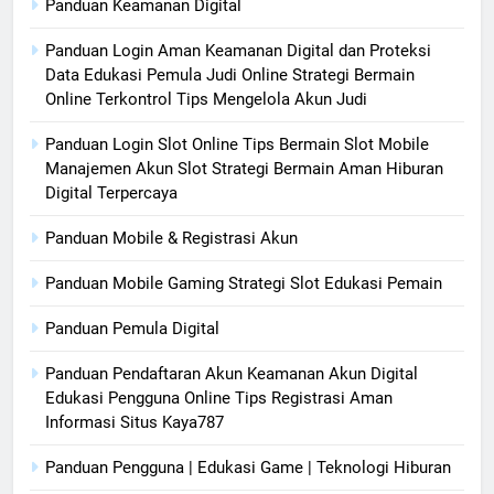
Panduan Keamanan Digital
Panduan Login Aman Keamanan Digital dan Proteksi
Data Edukasi Pemula Judi Online Strategi Bermain
Online Terkontrol Tips Mengelola Akun Judi
Panduan Login Slot Online Tips Bermain Slot Mobile
Manajemen Akun Slot Strategi Bermain Aman Hiburan
Digital Terpercaya
Panduan Mobile & Registrasi Akun
Panduan Mobile Gaming Strategi Slot Edukasi Pemain
Panduan Pemula Digital
Panduan Pendaftaran Akun Keamanan Akun Digital
Edukasi Pengguna Online Tips Registrasi Aman
Informasi Situs Kaya787
Panduan Pengguna | Edukasi Game | Teknologi Hiburan