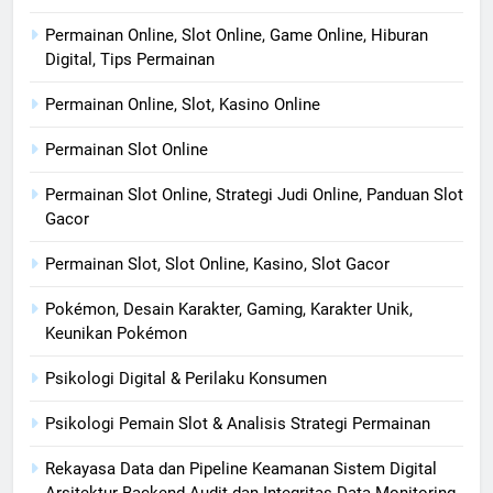
Permainan Online, Slot Online, Game Online, Hiburan
Digital, Tips Permainan
Permainan Online, Slot, Kasino Online
Permainan Slot Online
Permainan Slot Online, Strategi Judi Online, Panduan Slot
Gacor
Permainan Slot, Slot Online, Kasino, Slot Gacor
Pokémon, Desain Karakter, Gaming, Karakter Unik,
Keunikan Pokémon
Psikologi Digital & Perilaku Konsumen
Psikologi Pemain Slot & Analisis Strategi Permainan
Rekayasa Data dan Pipeline Keamanan Sistem Digital