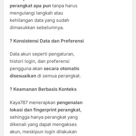
perangkat apa pun
tanpa harus
mengulangi langkah atau
kehilangan data yang sudah
dimasukkan sebelumnya.
?
Konsistensi Data dan Preferensi
Data akun seperti pengaturan,
histori login, dan preferensi
pengguna akan
secara otomatis
disesuaikan
di semua perangkat.
?
Keamanan Berbasis Konteks
Kaya787 menerapkan
pengenalan
lokasi dan fingerprint perangkat
,
sehingga hanya perangkat yang
dikenali yang dapat mengakses
akun, meskipun login dilakukan