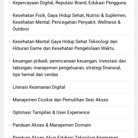
Kepercayaan Digital, Reputasi Brand, Edukasi Pengguna
Kesehatan Fisik, Gaya Hidup Sehat, Nutrisi & Suplemen,
Kesehatan Mental, Pencegahan Penyakit, Wellness &
Outdoor
Kesehatan Mental Gaya Hidup Sehat Teknologi dan
Hiburan Game dan Kesehatan Pengelolaan Waktu
keuangan pribadi, perencanaan keuangan, investasi dan
tabungan, manajemen pengeluaran, strategi finansial,
tips hemat dan cerdas
Literasi Keamanan Digital
Manajemen Cookie dan Pemulihan Sesi Akses
Optimasi Tampilan & User Experience
Panduan Akses & Manajemen Domain
Panduan Akses Akun Edukasi Teknologi Keamanan