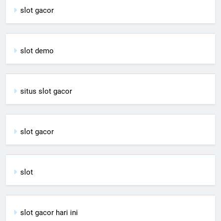
slot gacor
slot demo
situs slot gacor
slot gacor
slot
slot gacor hari ini