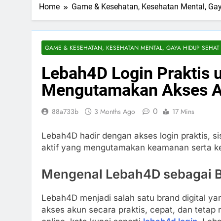
Home
Game & Kesehatan, Kesehatan Mental, Ga
GAME & KESEHATAN, KESEHATAN MENTAL, GAYA HIDUP SEHAT
Lebah4D Login Praktis 
Mengutamakan Akses A
0
88a733b
3 Months Ago
17 Mins
Lebah4D hadir dengan akses login praktis, 
aktif yang mengutamakan keamanan serta 
Mengenal Lebah4D sebagai Br
Lebah4D menjadi salah satu brand digital y
akses akun secara praktis, cepat, dan teta