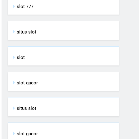
slot 777
situs slot
slot
slot gacor
situs slot
slot gacor