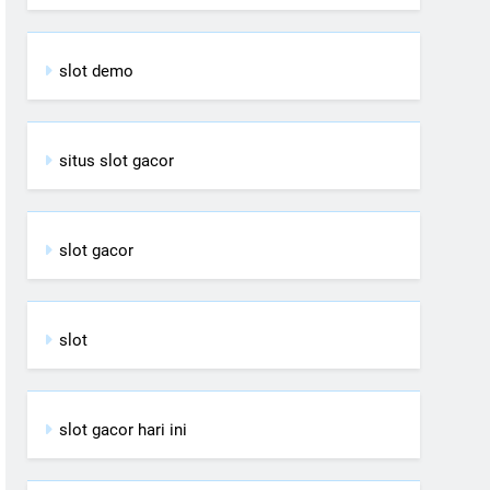
slot demo
situs slot gacor
slot gacor
slot
slot gacor hari ini