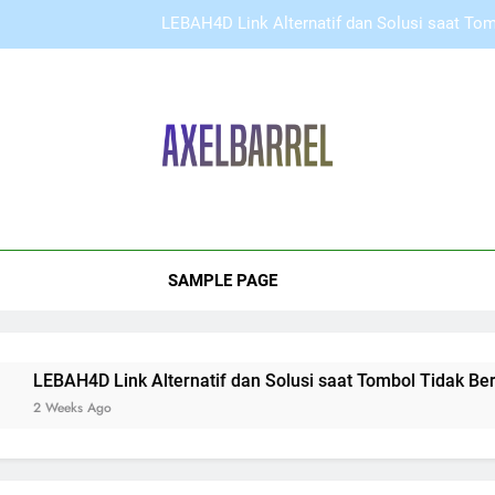
LEBAH4D Link Alternatif dan Solusi saat Tom
Cara Menghapus Cookie saat Akses KAYA78
KAYA787 Alternatif dengan Si
EDWINSLOT Link Alternatif dan Solusi saat Tom
l Barrel
LEBAH4D Link Alternatif dan Solusi saat Tom
at Masak Berkualitas Di Axel Barrel Untuk Dapur Anda.
Cara Menghapus Cookie saat Akses KAYA78
SAMPLE PAGE
KAYA787 Alternatif dengan Si
Link Alternatif dan Solusi saat Tombol Tidak Berfungsi secar
go