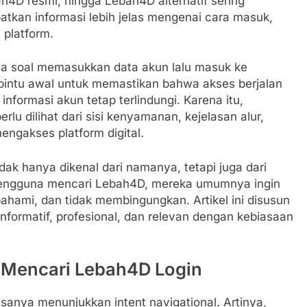
ah4D resmi, hingga Lebah4D alternatif sering
tkan informasi lebih jelas mengenai cara masuk,
platform.
nya soal memasukkan data akun lalu masuk ke
i pintu awal untuk memastikan bahwa akses berjalan
nformasi akun tetap terlindungi. Karena itu,
lu dilihat dari sisi kenyamanan, kejelasan alur,
ngakses platform digital.
dak hanya dikenal dari namanya, tetapi juga dari
a pengguna mencari Lebah4D, mereka umumnya ingin
hami, dan tidak membingungkan. Artikel ini disusun
formatif, profesional, dan relevan dengan kebiasaan
 Mencari Lebah4D Login
asanya menunjukkan intent navigational. Artinya,