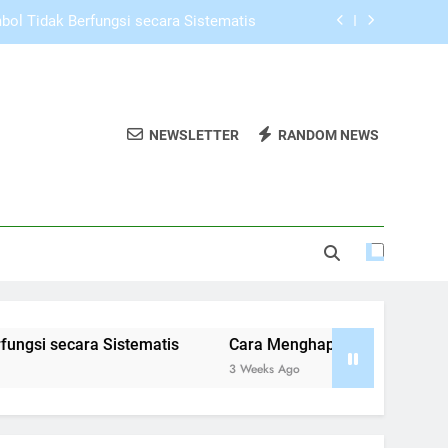
bol Tidak Berfungsi secara Sistematis
7 Alternatif Bermasalah secara Aman
stem Akses yang Fleksibel dan Adaptif
NEWSLETTER
RANDOM NEWS
bol Tidak Berfungsi secara Sistematis
bol Tidak Berfungsi secara Sistematis
7 Alternatif Bermasalah secara Aman
stem Akses yang Fleksibel dan Adaptif
a Sistematis
Cara Menghapus Cookie saat Akses KAYA7
3 Weeks Ago