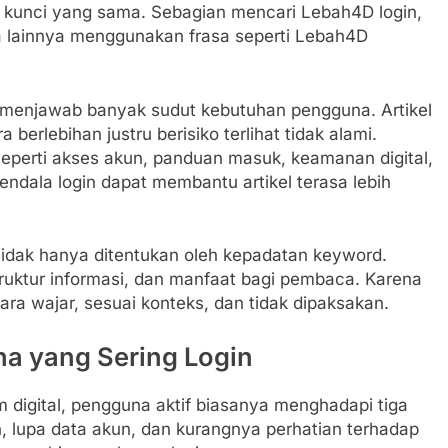
a kunci yang sama. Sebagian mencari Lebah4D login,
 lainnya menggunakan frasa seperti Lebah4D
 menjawab banyak sudut kebutuhan pengguna. Artikel
erlebihan justru berisiko terlihat tidak alami.
perti akses akun, panduan masuk, keamanan digital,
endala login dapat membantu artikel terasa lebih
 tidak hanya ditentukan oleh kepadatan keyword.
ruktur informasi, dan manfaat bagi pembaca. Karena
ara wajar, sesuai konteks, dan tidak dipaksakan.
na yang Sering Login
digital, pengguna aktif biasanya menghadapi tiga
, lupa data akun, dan kurangnya perhatian terhadap