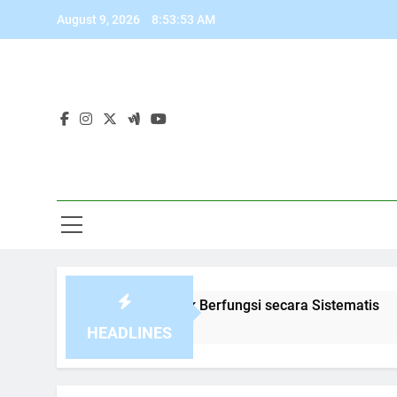
Skip
August 9, 2026
8:53:54 AM
to
content
Axe
Temukan Al
saat Tombol Tidak Berfungsi secara Sistematis
LEBAH4D 
2 Weeks A
HEADLINES