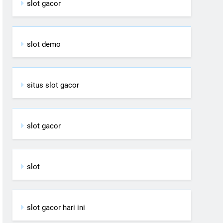
slot gacor
slot demo
situs slot gacor
slot gacor
slot
slot gacor hari ini