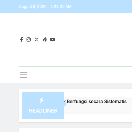
Skip
August 8, 2026
7:29:26 AM
to
content
Axe
Temukan Al
 saat Tombol Tidak Berfungsi secara Sistematis
LEBAH4D
2 Weeks 
HEADLINES