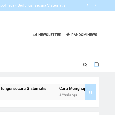
bol Tidak Berfungsi secara Sistematis
7 Alternatif Bermasalah secara Aman
stem Akses yang Fleksibel dan Adaptif
NEWSLETTER
RANDOM NEWS
bol Tidak Berfungsi secara Sistematis
bol Tidak Berfungsi secara Sistematis
7 Alternatif Bermasalah secara Aman
stem Akses yang Fleksibel dan Adaptif
ra Sistematis
Cara Menghapus Cookie saat Akses KAYA7
3 Weeks Ago