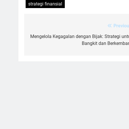
strategi finansial
Previou
Post
navigation
Mengelola Kegagalan dengan Bijak: Strategi unt
Bangkit dan Berkemba