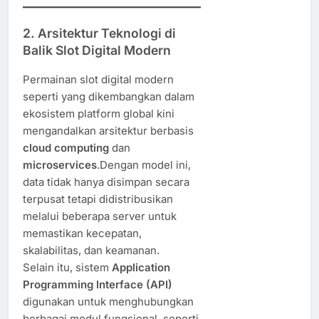
2. Arsitektur Teknologi di
Balik Slot Digital Modern
Permainan slot digital modern
seperti yang dikembangkan dalam
ekosistem platform global kini
mengandalkan arsitektur berbasis
cloud computing
dan
microservices
.Dengan model ini,
data tidak hanya disimpan secara
terpusat tetapi didistribusikan
melalui beberapa server untuk
memastikan kecepatan,
skalabilitas, dan keamanan.
Selain itu, sistem
Application
Programming Interface (API)
digunakan untuk menghubungkan
berbagai modul fungsional, seperti