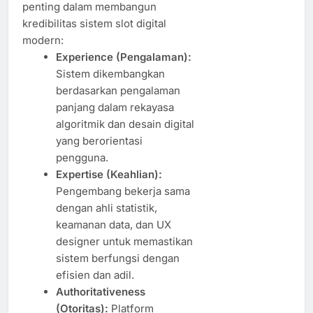
penting dalam membangun
kredibilitas sistem slot digital
modern:
Experience (Pengalaman):
Sistem dikembangkan
berdasarkan pengalaman
panjang dalam rekayasa
algoritmik dan desain digital
yang berorientasi
pengguna.
Expertise (Keahlian):
Pengembang bekerja sama
dengan ahli statistik,
keamanan data, dan UX
designer untuk memastikan
sistem berfungsi dengan
efisien dan adil.
Authoritativeness
(Otoritas):
Platform