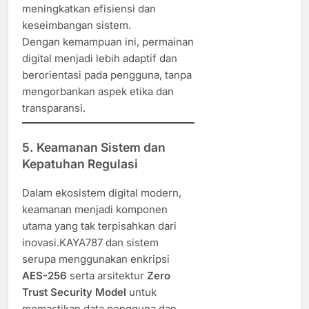
meningkatkan efisiensi dan
keseimbangan sistem.
Dengan kemampuan ini, permainan
digital menjadi lebih adaptif dan
berorientasi pada pengguna, tanpa
mengorbankan aspek etika dan
transparansi.
5. Keamanan Sistem dan
Kepatuhan Regulasi
Dalam ekosistem digital modern,
keamanan menjadi komponen
utama yang tak terpisahkan dari
inovasi.KAYA787 dan sistem
serupa menggunakan enkripsi
AES-256
serta arsitektur
Zero
Trust Security Model
untuk
memastikan data pengguna dan