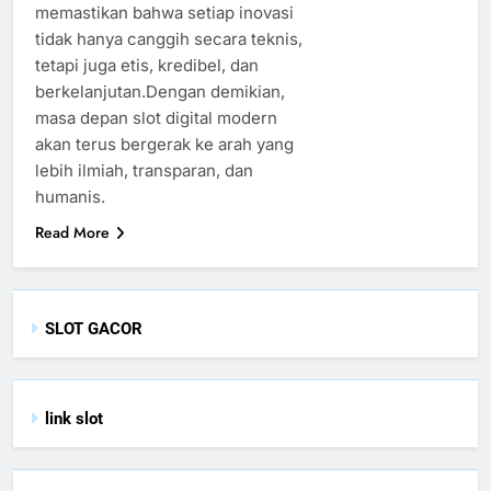
memastikan bahwa setiap inovasi
tidak hanya canggih secara teknis,
tetapi juga etis, kredibel, dan
berkelanjutan.Dengan demikian,
masa depan slot digital modern
akan terus bergerak ke arah yang
lebih ilmiah, transparan, dan
humanis.
Read More
SLOT GACOR
link slot