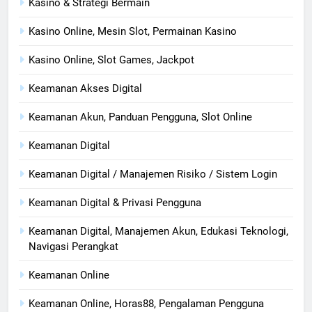
Kasino & Strategi Bermain
Kasino Online, Mesin Slot, Permainan Kasino
Kasino Online, Slot Games, Jackpot
Keamanan Akses Digital
Keamanan Akun, Panduan Pengguna, Slot Online
Keamanan Digital
Keamanan Digital / Manajemen Risiko / Sistem Login
Keamanan Digital & Privasi Pengguna
Keamanan Digital, Manajemen Akun, Edukasi Teknologi,
Navigasi Perangkat
Keamanan Online
Keamanan Online, Horas88, Pengalaman Pengguna