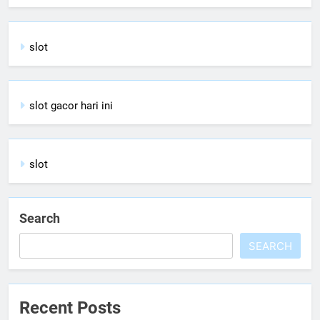
slot
slot gacor hari ini
slot
Search
SEARCH
Recent Posts