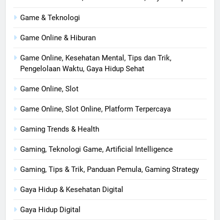
Game & Teknologi
Game Online & Hiburan
Game Online, Kesehatan Mental, Tips dan Trik,
Pengelolaan Waktu, Gaya Hidup Sehat
Game Online, Slot
Game Online, Slot Online, Platform Terpercaya
Gaming Trends & Health
Gaming, Teknologi Game, Artificial Intelligence
Gaming, Tips & Trik, Panduan Pemula, Gaming Strategy
Gaya Hidup & Kesehatan Digital
Gaya Hidup Digital