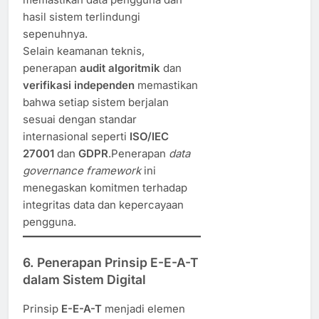
hasil sistem terlindungi
sepenuhnya.
Selain keamanan teknis,
penerapan
audit algoritmik
dan
verifikasi independen
memastikan
bahwa setiap sistem berjalan
sesuai dengan standar
internasional seperti
ISO/IEC
27001
dan
GDPR
.Penerapan
data
governance framework
ini
menegaskan komitmen terhadap
integritas data dan kepercayaan
pengguna.
6. Penerapan Prinsip E-E-A-T
dalam Sistem Digital
Prinsip
E-E-A-T
menjadi elemen