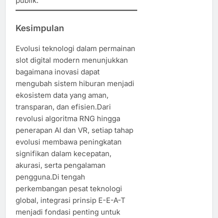
publik.
Kesimpulan
Evolusi teknologi dalam permainan
slot digital modern menunjukkan
bagaimana inovasi dapat
mengubah sistem hiburan menjadi
ekosistem data yang aman,
transparan, dan efisien.Dari
revolusi algoritma RNG hingga
penerapan AI dan VR, setiap tahap
evolusi membawa peningkatan
signifikan dalam kecepatan,
akurasi, serta pengalaman
pengguna.Di tengah
perkembangan pesat teknologi
global, integrasi prinsip E-E-A-T
menjadi fondasi penting untuk