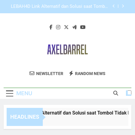
Skip
Cara Menghapus Cookie saat Akses KAYA787
to
Alternatif Bermasalah secara Aman
content
KAYA787 Alternatif dengan Sistem Akses yang
Fleksibel dan Adaptif
EDWINSLOT Link Alternatif dan Solusi saat
Tombol Tidak Berfungsi secara Sistematis
LEBAH4D Link Alternatif dan Solusi saat Tombol
Tidak Berfungsi secara Sistematis
Cara Menghapus Cookie saat Akses KAYA787
Alternatif Bermasalah secara Aman
Axel Barrel
Temukan Alat Masak Berkualitas Di Axel
KAYA787 Alternatif dengan Sistem Akses yang
NEWSLETTER
RANDOM NEWS
Fleksibel dan Adaptif
Barrel Untuk Dapur Anda.
MENU
DWINSLOT Link Alternatif dan Solusi saat Tombol Tidak Berfun
HEADLINES
 Weeks Ago