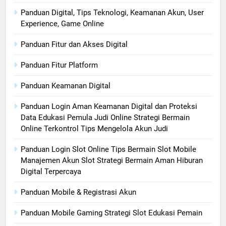
Panduan Digital, Tips Teknologi, Keamanan Akun, User
Experience, Game Online
Panduan Fitur dan Akses Digital
Panduan Fitur Platform
Panduan Keamanan Digital
Panduan Login Aman Keamanan Digital dan Proteksi
Data Edukasi Pemula Judi Online Strategi Bermain
Online Terkontrol Tips Mengelola Akun Judi
Panduan Login Slot Online Tips Bermain Slot Mobile
Manajemen Akun Slot Strategi Bermain Aman Hiburan
Digital Terpercaya
Panduan Mobile & Registrasi Akun
Panduan Mobile Gaming Strategi Slot Edukasi Pemain