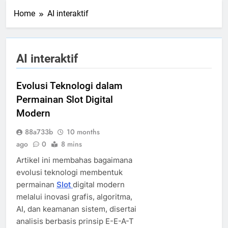
Home
AI interaktif
AI interaktif
Evolusi Teknologi dalam
Permainan Slot Digital
Modern
88a733b
10 months
ago
0
8 mins
Artikel ini membahas bagaimana
evolusi teknologi membentuk
permainan
Slot
digital modern
melalui inovasi grafis, algoritma,
AI, dan keamanan sistem, disertai
analisis berbasis prinsip E-E-A-T