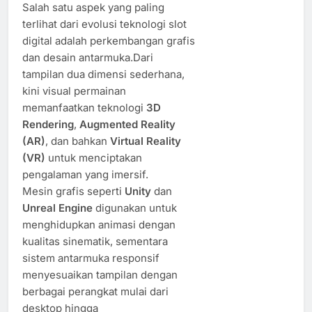
Salah satu aspek yang paling
terlihat dari evolusi teknologi slot
digital adalah perkembangan grafis
dan desain antarmuka.Dari
tampilan dua dimensi sederhana,
kini visual permainan
memanfaatkan teknologi
3D
Rendering
,
Augmented Reality
(AR)
, dan bahkan
Virtual Reality
(VR)
untuk menciptakan
pengalaman yang imersif.
Mesin grafis seperti
Unity
dan
Unreal Engine
digunakan untuk
menghidupkan animasi dengan
kualitas sinematik, sementara
sistem antarmuka responsif
menyesuaikan tampilan dengan
berbagai perangkat mulai dari
desktop hingga