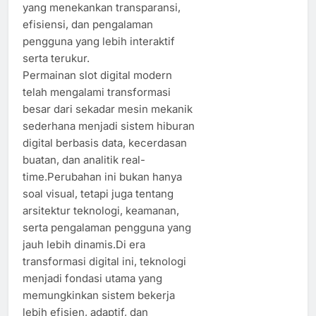
yang menekankan transparansi,
efisiensi, dan pengalaman
pengguna yang lebih interaktif
serta terukur.
Permainan slot digital modern
telah mengalami transformasi
besar dari sekadar mesin mekanik
sederhana menjadi sistem hiburan
digital berbasis data, kecerdasan
buatan, dan analitik real-
time.Perubahan ini bukan hanya
soal visual, tetapi juga tentang
arsitektur teknologi, keamanan,
serta pengalaman pengguna yang
jauh lebih dinamis.Di era
transformasi digital ini, teknologi
menjadi fondasi utama yang
memungkinkan sistem bekerja
lebih efisien, adaptif, dan