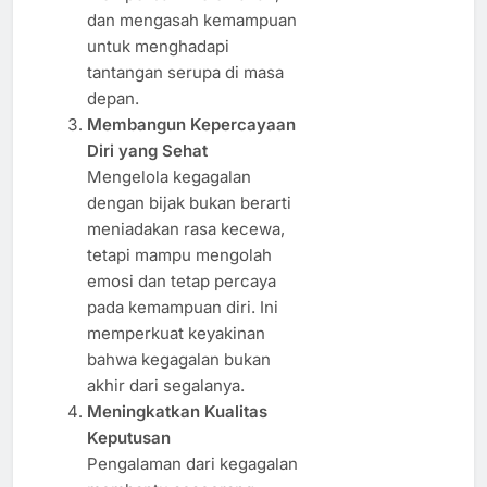
dan mengasah kemampuan
untuk menghadapi
tantangan serupa di masa
depan.
Membangun Kepercayaan
Diri yang Sehat
Mengelola kegagalan
dengan bijak bukan berarti
meniadakan rasa kecewa,
tetapi mampu mengolah
emosi dan tetap percaya
pada kemampuan diri. Ini
memperkuat keyakinan
bahwa kegagalan bukan
akhir dari segalanya.
Meningkatkan Kualitas
Keputusan
Pengalaman dari kegagalan