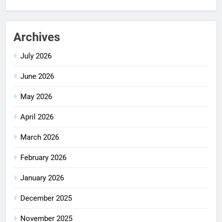
Archives
July 2026
June 2026
May 2026
April 2026
March 2026
February 2026
January 2026
December 2025
November 2025