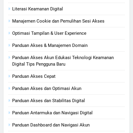
Literasi Keamanan Digital
Manajemen Cookie dan Pemulihan Sesi Akses
Optimasi Tampilan & User Experience
Panduan Akses & Manajemen Domain
Panduan Akses Akun Edukasi Teknologi Keamanan
Digital Tips Pengguna Baru
Panduan Akses Cepat
Panduan Akses dan Optimasi Akun
Panduan Akses dan Stabilitas Digital
Panduan Antarmuka dan Navigasi Digital
Panduan Dashboard dan Navigasi Akun