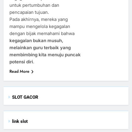
untuk pertumbuhan dan
pencapaian tujuan.
Pada akhirnya, mereka yang
mampu mengelola kegagalan
dengan bijak memahami bahwa
kegagalan bukan musuh,
melainkan guru terbaik yang
membimbing kita menuju puncak
potensi diri
.
Read More
SLOT GACOR
link slot