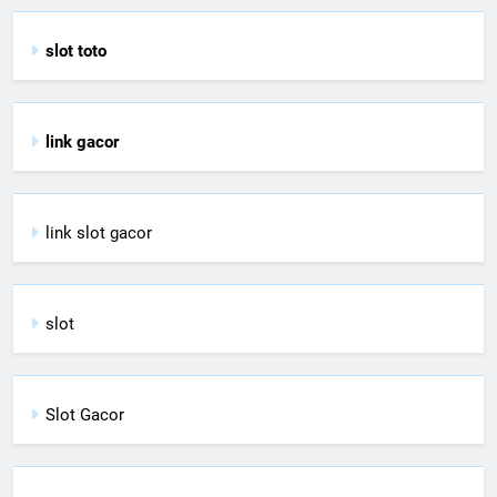
slot toto
link gacor
link slot gacor
slot
Slot Gacor