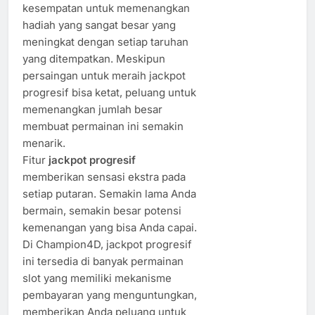
kesempatan untuk memenangkan
hadiah yang sangat besar yang
meningkat dengan setiap taruhan
yang ditempatkan. Meskipun
persaingan untuk meraih jackpot
progresif bisa ketat, peluang untuk
memenangkan jumlah besar
membuat permainan ini semakin
menarik.
Fitur
jackpot progresif
memberikan sensasi ekstra pada
setiap putaran. Semakin lama Anda
bermain, semakin besar potensi
kemenangan yang bisa Anda capai.
Di Champion4D, jackpot progresif
ini tersedia di banyak permainan
slot yang memiliki mekanisme
pembayaran yang menguntungkan,
memberikan Anda peluang untuk