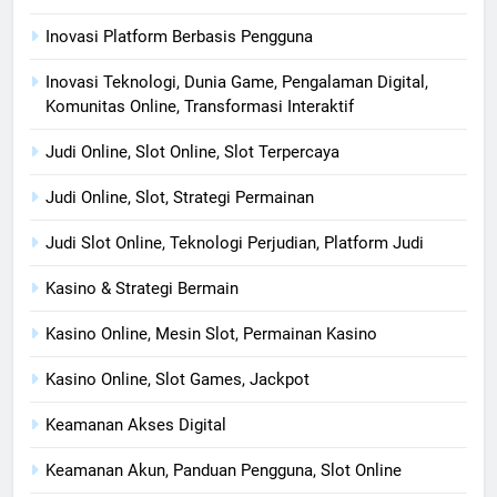
Inovasi Platform Berbasis Pengguna
Inovasi Teknologi, Dunia Game, Pengalaman Digital,
Komunitas Online, Transformasi Interaktif
Judi Online, Slot Online, Slot Terpercaya
Judi Online, Slot, Strategi Permainan
Judi Slot Online, Teknologi Perjudian, Platform Judi
Kasino & Strategi Bermain
Kasino Online, Mesin Slot, Permainan Kasino
Kasino Online, Slot Games, Jackpot
Keamanan Akses Digital
Keamanan Akun, Panduan Pengguna, Slot Online