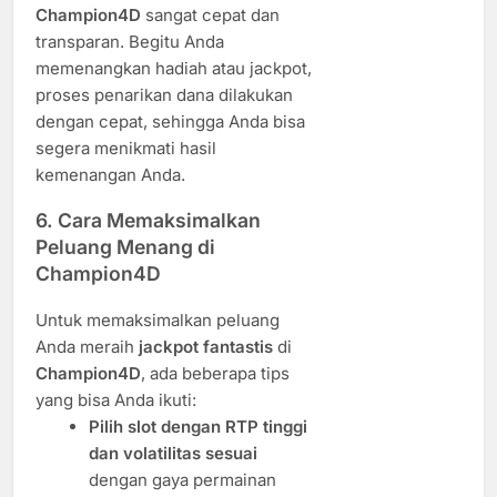
Champion4D
sangat cepat dan
transparan. Begitu Anda
memenangkan hadiah atau jackpot,
proses penarikan dana dilakukan
dengan cepat, sehingga Anda bisa
segera menikmati hasil
kemenangan Anda.
6.
Cara Memaksimalkan
Peluang Menang di
Champion4D
Untuk memaksimalkan peluang
Anda meraih
jackpot fantastis
di
Champion4D
, ada beberapa tips
yang bisa Anda ikuti:
Pilih slot dengan RTP tinggi
dan volatilitas sesuai
dengan gaya permainan