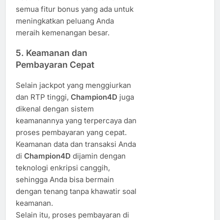
semua fitur bonus yang ada untuk
meningkatkan peluang Anda
meraih kemenangan besar.
5.
Keamanan dan
Pembayaran Cepat
Selain jackpot yang menggiurkan
dan RTP tinggi,
Champion4D
juga
dikenal dengan sistem
keamanannya yang terpercaya dan
proses pembayaran yang cepat.
Keamanan data dan transaksi Anda
di
Champion4D
dijamin dengan
teknologi enkripsi canggih,
sehingga Anda bisa bermain
dengan tenang tanpa khawatir soal
keamanan.
Selain itu, proses pembayaran di