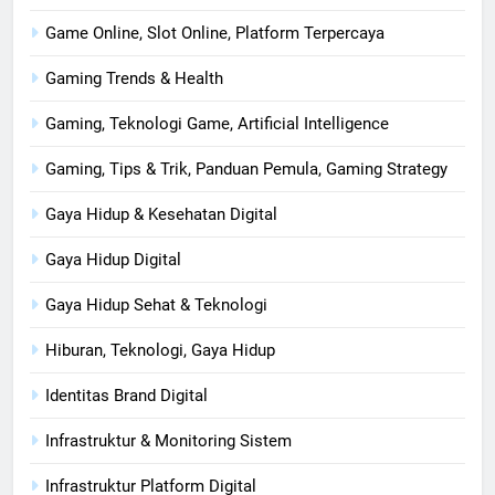
Game Online, Slot Online, Platform Terpercaya
Gaming Trends & Health
Gaming, Teknologi Game, Artificial Intelligence
Gaming, Tips & Trik, Panduan Pemula, Gaming Strategy
Gaya Hidup & Kesehatan Digital
Gaya Hidup Digital
Gaya Hidup Sehat & Teknologi
Hiburan, Teknologi, Gaya Hidup
Identitas Brand Digital
Infrastruktur & Monitoring Sistem
Infrastruktur Platform Digital