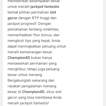
memberikan kesempatan besar
untuk meraih
jackpot fantastis
berkat pilihan permainan
slot
gacor
dengan RTP tinggi dan
jackpot progresif. Dengan
pemahaman tentang volatilitas,
memanfaatkan fitur bonus, dan
mengikuti tips yang tepat, Anda
dapat meningkatkan peluang untuk
meraih kemenangan besar.
Champion4D
bukan hanya
menawarkan permainan yang
menghibur, tetapi juga peluang
besar untuk menang.
Bergabunglah sekarang dan
rasakan pengalaman menang
besar di
Champion4D
, situs slot
gacor yang bisa membawa Anda
meraih jackpot fantastis!