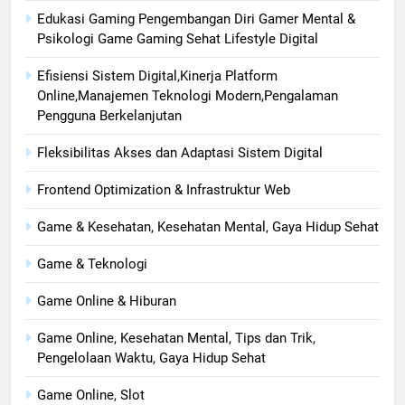
Edukasi Gaming Pengembangan Diri Gamer Mental &
Psikologi Game Gaming Sehat Lifestyle Digital
Efisiensi Sistem Digital,Kinerja Platform
Online,Manajemen Teknologi Modern,Pengalaman
Pengguna Berkelanjutan
Fleksibilitas Akses dan Adaptasi Sistem Digital
Frontend Optimization & Infrastruktur Web
Game & Kesehatan, Kesehatan Mental, Gaya Hidup Sehat
Game & Teknologi
Game Online & Hiburan
Game Online, Kesehatan Mental, Tips dan Trik,
Pengelolaan Waktu, Gaya Hidup Sehat
Game Online, Slot