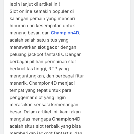
lebih lanjut di artikel ini!
Slot online semakin populer di
kalangan pemain yang mencari
hiburan dan kesempatan untuk
menang besar, dan
Champion4D
,
adalah salah satu situs yang
menawarkan
slot gacor
dengan
peluang jackpot fantastis. Dengan
berbagai pilihan permainan slot
berkualitas tinggi, RTP yang
menguntungkan, dan berbagai fitur
menarik, Champion4D menjadi
tempat yang tepat untuk para
penggemar slot yang ingin
merasakan sensasi kemenangan
besar. Dalam artikel ini, kami akan
mengulas mengapa
Champion4D
adalah situs slot terbaik yang bisa
memberikan jackpot fantastis, dan