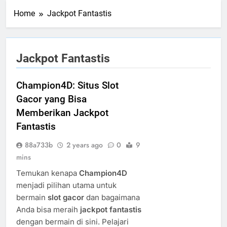
Home
Jackpot Fantastis
Jackpot Fantastis
Champion4D: Situs Slot
Gacor yang Bisa
Memberikan Jackpot
Fantastis
88a733b
2 years ago
0
9
mins
Temukan kenapa
Champion4D
menjadi pilihan utama untuk
bermain
slot gacor
dan bagaimana
Anda bisa meraih
jackpot fantastis
dengan bermain di sini. Pelajari