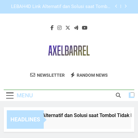
Skip
Cara Menghapus Cookie saat Akses KAYA787
to
Alternatif Bermasalah secara Aman
content
KAYA787 Alternatif dengan Sistem Akses yang
Fleksibel dan Adaptif
EDWINSLOT Link Alternatif dan Solusi saat
Tombol Tidak Berfungsi secara Sistematis
LEBAH4D Link Alternatif dan Solusi saat Tombol
Tidak Berfungsi secara Sistematis
Cara Menghapus Cookie saat Akses KAYA787
Alternatif Bermasalah secara Aman
Axel Barrel
Temukan Alat Masak Berkualitas Di Axel
KAYA787 Alternatif dengan Sistem Akses yang
NEWSLETTER
RANDOM NEWS
Fleksibel dan Adaptif
Barrel Untuk Dapur Anda.
MENU
WINSLOT Link Alternatif dan Solusi saat Tombol Tidak Berfung
HEADLINES
Weeks Ago