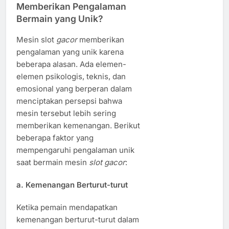
Memberikan Pengalaman
Bermain yang Unik?
Mesin slot
gacor
memberikan
pengalaman yang unik karena
beberapa alasan. Ada elemen-
elemen psikologis, teknis, dan
emosional yang berperan dalam
menciptakan persepsi bahwa
mesin tersebut lebih sering
memberikan kemenangan. Berikut
beberapa faktor yang
mempengaruhi pengalaman unik
saat bermain mesin
slot gacor
:
a.
Kemenangan Berturut-turut
Ketika pemain mendapatkan
kemenangan berturut-turut dalam