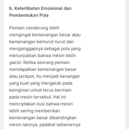
b.
Keterlibatan Emosional dan
Pembentukan Pola
Pemain cenderung lebih
mengingat kemenangan besar atau
kemenangan berturut-turut dan
menganggapnya sebagai pola yang
menunjukkan bahwa mesin lebih
gacor
. Ketika seorang pemain
mendapatkan kemenangan besar
atau jackpot, itu menjadi kenangan
yang kuat yang mengarah pada
keinginan untuk terus bermain
pada mesin tersebut. Hal ini
menciptakan ilusi bahwa mesin
lebih sering memberikan
kemenangan besar dibandingkan
mesin lainnya, padahal sebenarnya