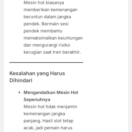
Mesin hot biasanya
memberikan kemenangan
beruntun dalam jangka
pendek. Bermain sesi
pendek membantu
memaksimalkan keuntungan
dan mengurangi risiko
kerugian saat tren berakhir.
Kesalahan yang Harus
Dihindari
Mengandalkan Mesin Hot
Sepenuhnya
Mesin hot tidak menjamin
kemenangan jangka
panjang. Hasil slot tetap
acak, jadi pemain harus