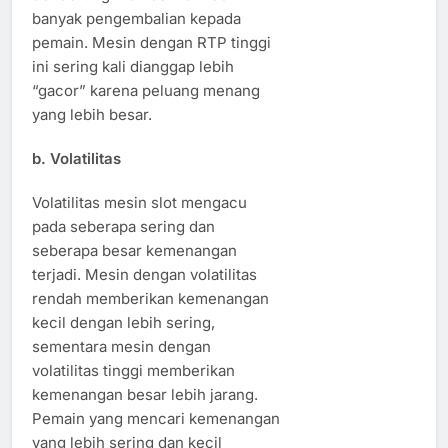
banyak pengembalian kepada
pemain. Mesin dengan RTP tinggi
ini sering kali dianggap lebih
“gacor” karena peluang menang
yang lebih besar.
b.
Volatilitas
Volatilitas mesin slot mengacu
pada seberapa sering dan
seberapa besar kemenangan
terjadi. Mesin dengan volatilitas
rendah memberikan kemenangan
kecil dengan lebih sering,
sementara mesin dengan
volatilitas tinggi memberikan
kemenangan besar lebih jarang.
Pemain yang mencari kemenangan
yang lebih sering dan kecil