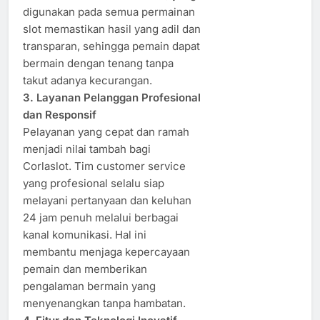
digunakan pada semua permainan
slot memastikan hasil yang adil dan
transparan, sehingga pemain dapat
bermain dengan tenang tanpa
takut adanya kecurangan.
3. Layanan Pelanggan Profesional
dan Responsif
Pelayanan yang cepat dan ramah
menjadi nilai tambah bagi
Corlaslot. Tim customer service
yang profesional selalu siap
melayani pertanyaan dan keluhan
24 jam penuh melalui berbagai
kanal komunikasi. Hal ini
membantu menjaga kepercayaan
pemain dan memberikan
pengalaman bermain yang
menyenangkan tanpa hambatan.