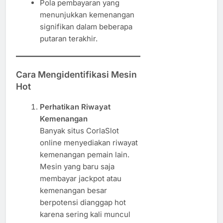
Pola pembayaran yang
menunjukkan kemenangan
signifikan dalam beberapa
putaran terakhir.
Cara Mengidentifikasi Mesin
Hot
Perhatikan Riwayat
Kemenangan
Banyak situs CorlaSlot
online menyediakan riwayat
kemenangan pemain lain.
Mesin yang baru saja
membayar jackpot atau
kemenangan besar
berpotensi dianggap hot
karena sering kali muncul