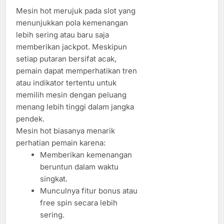
Mesin hot merujuk pada slot yang
menunjukkan pola kemenangan
lebih sering atau baru saja
memberikan jackpot. Meskipun
setiap putaran bersifat acak,
pemain dapat memperhatikan tren
atau indikator tertentu untuk
memilih mesin dengan peluang
menang lebih tinggi dalam jangka
pendek.
Mesin hot biasanya menarik
perhatian pemain karena:
Memberikan kemenangan
beruntun dalam waktu
singkat.
Munculnya fitur bonus atau
free spin secara lebih
sering.