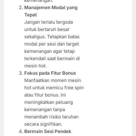
kemenangan.
Manajemen Modal yang
Tepat
Jangan terlalu tergoda
untuk bertaruh besar
sekaligus. Tetapkan batas
modal per sesi dan target
kemenangan agar tetap
terkendali saat bermain di
mesin hot.
Fokus pada Fitur Bonus
Manfaatkan momen mesin
hot untuk memicu free spin
atau fitur bonus. Ini
meningkatkan peluang
kemenangan tanpa
menambah risiko taruhan
secara signifikan.
Bermain Sesi Pendek