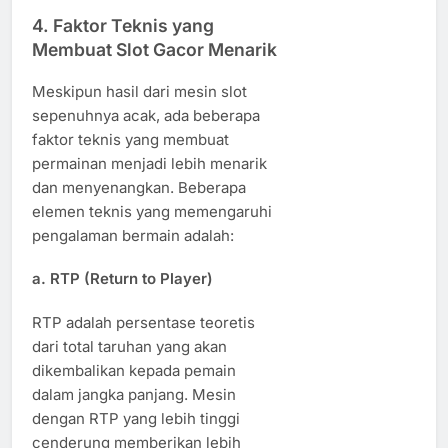
4.
Faktor Teknis yang
Membuat Slot Gacor Menarik
Meskipun hasil dari mesin slot
sepenuhnya acak, ada beberapa
faktor teknis yang membuat
permainan menjadi lebih menarik
dan menyenangkan. Beberapa
elemen teknis yang memengaruhi
pengalaman bermain adalah:
a.
RTP (Return to Player)
RTP adalah persentase teoretis
dari total taruhan yang akan
dikembalikan kepada pemain
dalam jangka panjang. Mesin
dengan RTP yang lebih tinggi
cenderung memberikan lebih