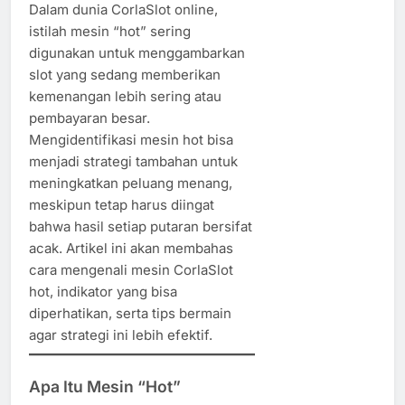
Dalam dunia CorlaSlot online,
istilah mesin “hot” sering
digunakan untuk menggambarkan
slot yang sedang memberikan
kemenangan lebih sering atau
pembayaran besar.
Mengidentifikasi mesin hot bisa
menjadi strategi tambahan untuk
meningkatkan peluang menang,
meskipun tetap harus diingat
bahwa hasil setiap putaran bersifat
acak. Artikel ini akan membahas
cara mengenali mesin CorlaSlot
hot, indikator yang bisa
diperhatikan, serta tips bermain
agar strategi ini lebih efektif.
Apa Itu Mesin “Hot”