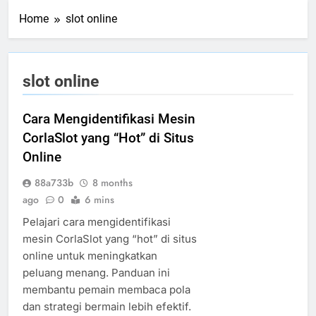
Home
slot online
slot online
Cara Mengidentifikasi Mesin
CorlaSlot yang “Hot” di Situs
Online
88a733b
8 months
ago
0
6 mins
Pelajari cara mengidentifikasi
mesin CorlaSlot yang “hot” di situs
online untuk meningkatkan
peluang menang. Panduan ini
membantu pemain membaca pola
dan strategi bermain lebih efektif.