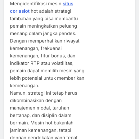
Mengidentifikasi mesin
situs
corlaslot
hot adalah strategi
tambahan yang bisa membantu
pemain meningkatkan peluang
menang dalam jangka pendek.
Dengan memperhatikan riwayat
kemenangan, frekuensi
kemenangan, fitur bonus, dan
indikator RTP atau volatilitas,
pemain dapat memilih mesin yang
lebih potensial untuk memberikan
kemenangan.
Namun, strategi ini tetap harus
dikombinasikan dengan
manajemen modal, taruhan
bertahap, dan disiplin dalam
bermain. Mesin hot bukanlah
jaminan kemenangan, tetapi
dengan pendekatan yang tepat,