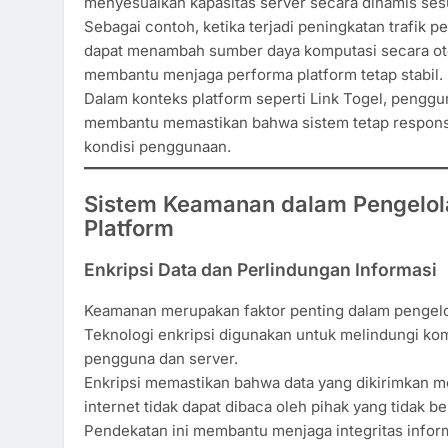
menyesuaikan kapasitas server secara dinamis ses
Sebagai contoh, ketika terjadi peningkatan trafik 
dapat menambah sumber daya komputasi secara otom
membantu menjaga performa platform tetap stabil.
Dalam konteks platform seperti Link Togel, penggu
membantu memastikan bahwa sistem tetap respons
kondisi penggunaan.
Sistem Keamanan dalam Pengelol
Platform
Enkripsi Data dan Perlindungan Informasi
Keamanan merupakan faktor penting dalam pengelola
Teknologi enkripsi digunakan untuk melindungi kom
pengguna dan server.
Enkripsi memastikan bahwa data yang dikirimkan me
internet tidak dapat dibaca oleh pihak yang tidak 
Pendekatan ini membantu menjaga integritas infor