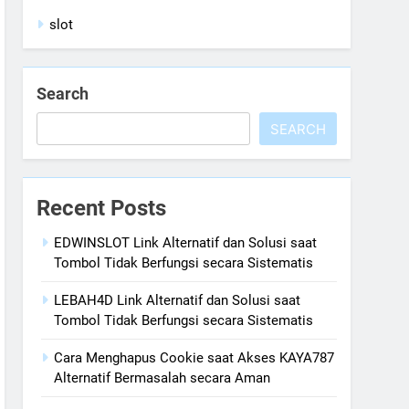
slot
Search
SEARCH
Recent Posts
EDWINSLOT Link Alternatif dan Solusi saat
Tombol Tidak Berfungsi secara Sistematis
LEBAH4D Link Alternatif dan Solusi saat
Tombol Tidak Berfungsi secara Sistematis
Cara Menghapus Cookie saat Akses KAYA787
Alternatif Bermasalah secara Aman