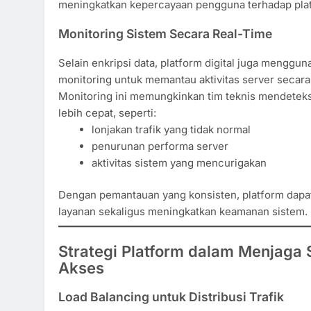
meningkatkan kepercayaan pengguna terhadap pla
Monitoring Sistem Secara Real-Time
Selain enkripsi data, platform digital juga menggu
monitoring untuk memantau aktivitas server secara 
Monitoring ini memungkinkan tim teknis mendeteks
lebih cepat, seperti:
lonjakan trafik yang tidak normal
penurunan performa server
aktivitas sistem yang mencurigakan
Dengan pemantauan yang konsisten, platform dapat
layanan sekaligus meningkatkan keamanan sistem.
Strategi Platform dalam Menjaga S
Akses
Load Balancing untuk Distribusi Trafik