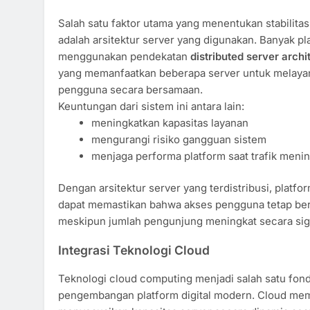
Salah satu faktor utama yang menentukan stabilitas
adalah arsitektur server yang digunakan. Banyak p
menggunakan pendekatan
distributed server archi
yang memanfaatkan beberapa server untuk melaya
pengguna secara bersamaan.
Keuntungan dari sistem ini antara lain:
meningkatkan kapasitas layanan
mengurangi risiko gangguan sistem
menjaga performa platform saat trafik meni
Dengan arsitektur server yang terdistribusi, platfor
dapat memastikan bahwa akses pengguna tetap berj
meskipun jumlah pengunjung meningkat secara sign
Integrasi Teknologi Cloud
Teknologi cloud computing menjadi salah satu fond
pengembangan platform digital modern. Cloud me