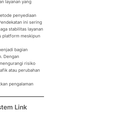
an layanan yang
 metode penyediaan
endekatan ini sering
ga stabilitas layanan
s platform meskipun
menjadi bagian
rm. Dengan
mengurangi risiko
afik atau perubahan
tkan pengalaman
istem Link