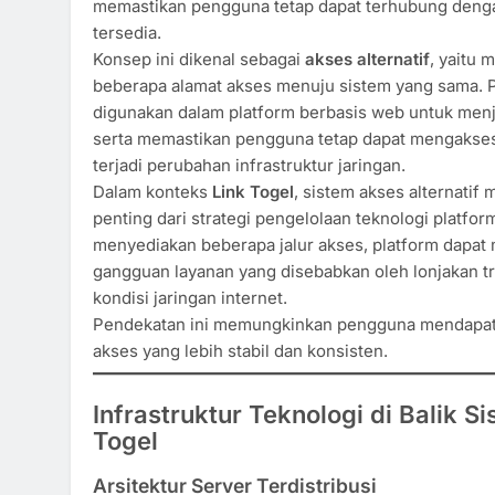
memastikan pengguna tetap dapat terhubung deng
tersedia.
Konsep ini dikenal sebagai
akses alternatif
, yaitu
beberapa alamat akses menuju sistem yang sama. P
digunakan dalam platform berbasis web untuk menja
serta memastikan pengguna tetap dapat mengakse
terjadi perubahan infrastruktur jaringan.
Dalam konteks
Link Togel
, sistem akses alternatif 
penting dari strategi pengelolaan teknologi platfo
menyediakan beberapa jalur akses, platform dapat 
gangguan layanan yang disebabkan oleh lonjakan tr
kondisi jaringan internet.
Pendekatan ini memungkinkan pengguna mendapa
akses yang lebih stabil dan konsisten.
Infrastruktur Teknologi di Balik S
Togel
Arsitektur Server Terdistribusi