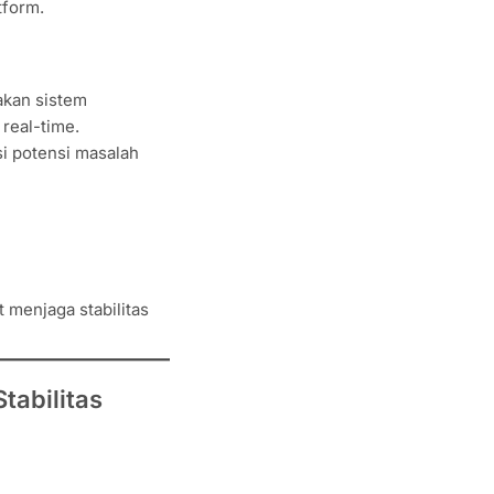
tform.
nakan sistem
real-time.
i potensi masalah
 menjaga stabilitas
tabilitas