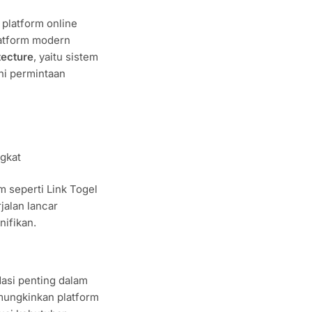
 platform online
latform modern
tecture
, yaitu sistem
ni permintaan
ngkat
m seperti Link Togel
alan lancar
ifikan.
asi penting dalam
mungkinkan platform