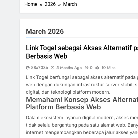
Home
2026
March
March 2026
Link Togel sebagai Akses Alternatif 
Berbasis Web
88a733b
5 Months Ago
0
10 Mins
Link Togel berfungsi sebagai akses alternatif pada 
web dengan dukungan infrastruktur server stabil,
digital, dan teknologi platform modern.
Memahami Konsep Akses Alternat
Platform Berbasis Web
Dalam ekosistem layanan digital modern, akses me
tidak selalu bergantung pada satu alamat web. Ban
internet mengembangkan beberapa jalur akses yan