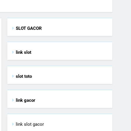
SLOT GACOR
link slot
slot toto
link gacor
link slot gacor