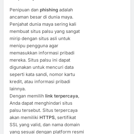
Penipuan dan
phishing
adalah
ancaman besar di dunia maya.
Penjahat dunia maya sering kali
membuat situs palsu yang sangat
mirip dengan situs asli untuk
menipu pengguna agar
memasukkan informasi pribadi
mereka. Situs palsu ini dapat
digunakan untuk mencuri data
seperti kata sandi, nomor kartu
kredit, atau informasi pribadi
lainnya.
Dengan memilih
link terpercaya
,
Anda dapat menghindari situs
palsu tersebut. Situs terpercaya
akan memiliki
HTTPS
, sertifikat
SSL yang valid, dan nama domain
yang sesuai dengan platform resmi