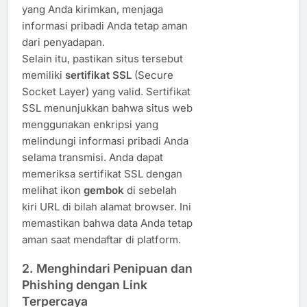
yang Anda kirimkan, menjaga
informasi pribadi Anda tetap aman
dari penyadapan.
Selain itu, pastikan situs tersebut
memiliki
sertifikat SSL
(Secure
Socket Layer) yang valid. Sertifikat
SSL menunjukkan bahwa situs web
menggunakan enkripsi yang
melindungi informasi pribadi Anda
selama transmisi. Anda dapat
memeriksa sertifikat SSL dengan
melihat ikon
gembok
di sebelah
kiri URL di bilah alamat browser. Ini
memastikan bahwa data Anda tetap
aman saat mendaftar di platform.
2.
Menghindari Penipuan dan
Phishing dengan Link
Terpercaya