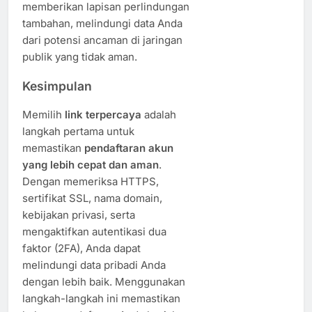
memberikan lapisan perlindungan
tambahan, melindungi data Anda
dari potensi ancaman di jaringan
publik yang tidak aman.
Kesimpulan
Memilih
link terpercaya
adalah
langkah pertama untuk
memastikan
pendaftaran akun
yang lebih cepat dan aman
.
Dengan memeriksa HTTPS,
sertifikat SSL, nama domain,
kebijakan privasi, serta
mengaktifkan autentikasi dua
faktor (2FA), Anda dapat
melindungi data pribadi Anda
dengan lebih baik. Menggunakan
langkah-langkah ini memastikan