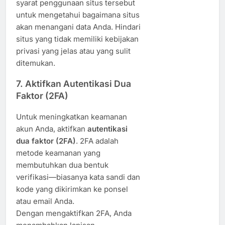
syarat penggunaan situs tersebut
untuk mengetahui bagaimana situs
akan menangani data Anda. Hindari
situs yang tidak memiliki kebijakan
privasi yang jelas atau yang sulit
ditemukan.
7.
Aktifkan Autentikasi Dua
Faktor (2FA)
Untuk meningkatkan keamanan
akun Anda, aktifkan
autentikasi
dua faktor (2FA)
. 2FA adalah
metode keamanan yang
membutuhkan dua bentuk
verifikasi—biasanya kata sandi dan
kode yang dikirimkan ke ponsel
atau email Anda.
Dengan mengaktifkan 2FA, Anda