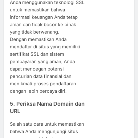
Anda menggunakan teknologi SSL
untuk memastikan bahwa
informasi keuangan Anda tetap
aman dan tidak bocor ke pihak
yang tidak berwenang.
Dengan memastikan Anda
mendaftar di situs yang memiliki
sertifikat SSL dan sistem
pembayaran yang aman, Anda
dapat mencegah potensi
pencurian data finansial dan
menikmati proses pendaftaran
dengan lebih percaya diri.
5.
Periksa Nama Domain dan
URL
Salah satu cara untuk memastikan
bahwa Anda mengunjungi situs