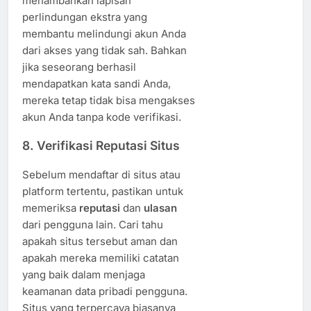
menambahkan lapisan
perlindungan ekstra yang
membantu melindungi akun Anda
dari akses yang tidak sah. Bahkan
jika seseorang berhasil
mendapatkan kata sandi Anda,
mereka tetap tidak bisa mengakses
akun Anda tanpa kode verifikasi.
8.
Verifikasi Reputasi Situs
Sebelum mendaftar di situs atau
platform tertentu, pastikan untuk
memeriksa
reputasi
dan
ulasan
dari pengguna lain. Cari tahu
apakah situs tersebut aman dan
apakah mereka memiliki catatan
yang baik dalam menjaga
keamanan data pribadi pengguna.
Situs yang terpercaya biasanya