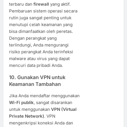
terbaru dan
firewall
yang aktif.
Pembaruan sistem operasi secara
rutin juga sangat penting untuk
menutupi celah keamanan yang
bisa dimanfaatkan oleh peretas.
Dengan perangkat yang
terlindungi, Anda mengurangi
risiko perangkat Anda terinfeksi
malware atau virus yang dapat
mencuri data pribadi Anda.
10.
Gunakan VPN untuk
Keamanan Tambahan
Jika Anda mendaftar menggunakan
Wi-Fi publik
, sangat disarankan
untuk menggunakan
VPN (Virtual
Private Network)
. VPN
mengenkripsi koneksi Anda dan