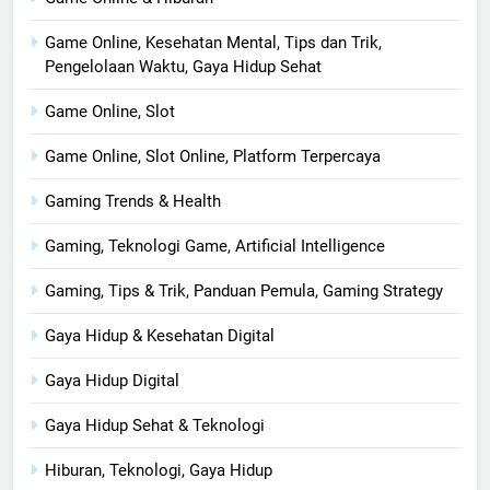
Game Online, Kesehatan Mental, Tips dan Trik,
Pengelolaan Waktu, Gaya Hidup Sehat
Game Online, Slot
Game Online, Slot Online, Platform Terpercaya
Gaming Trends & Health
Gaming, Teknologi Game, Artificial Intelligence
Gaming, Tips & Trik, Panduan Pemula, Gaming Strategy
Gaya Hidup & Kesehatan Digital
Gaya Hidup Digital
Gaya Hidup Sehat & Teknologi
Hiburan, Teknologi, Gaya Hidup