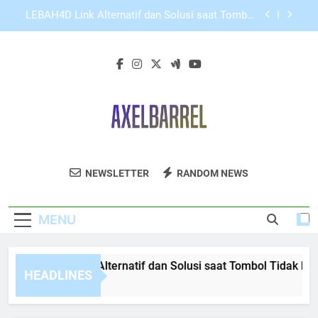
Skip
Cara Menghapus Cookie saat Akses KAYA787
to
Alternatif Bermasalah secara Aman
content
KAYA787 Alternatif dengan Sistem Akses yang
Fleksibel dan Adaptif
EDWINSLOT Link Alternatif dan Solusi saat
Tombol Tidak Berfungsi secara Sistematis
LEBAH4D Link Alternatif dan Solusi saat Tombol
Tidak Berfungsi secara Sistematis
Cara Menghapus Cookie saat Akses KAYA787
Alternatif Bermasalah secara Aman
Axel Barrel
Temukan Alat Masak Berkualitas Di Axel
KAYA787 Alternatif dengan Sistem Akses yang
NEWSLETTER
RANDOM NEWS
Fleksibel dan Adaptif
Barrel Untuk Dapur Anda.
MENU
WINSLOT Link Alternatif dan Solusi saat Tombol Tidak Berfung
HEADLINES
Weeks Ago