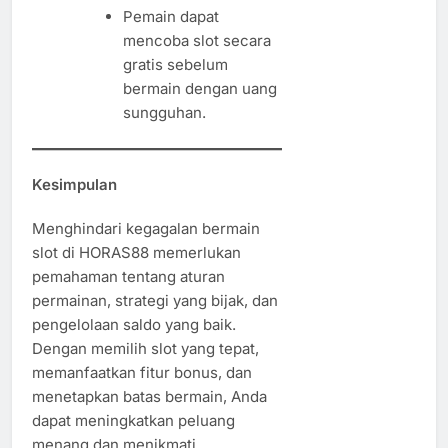
Pemain dapat
mencoba slot secara
gratis sebelum
bermain dengan uang
sungguhan.
Kesimpulan
Menghindari kegagalan bermain
slot di HORAS88 memerlukan
pemahaman tentang aturan
permainan, strategi yang bijak, dan
pengelolaan saldo yang baik.
Dengan memilih slot yang tepat,
memanfaatkan fitur bonus, dan
menetapkan batas bermain, Anda
dapat meningkatkan peluang
menang dan menikmati