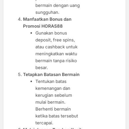
bermain dengan uang
sungguhan.
Manfaatkan Bonus dan
Promosi HORAS88
Gunakan bonus
deposit, free spins,
atau cashback untuk
meningkatkan waktu
bermain tanpa risiko
besar.
Tetapkan Batasan Bermain
Tentukan batas
kemenangan dan
kerugian sebelum
mulai bermain.
Berhenti bermain
ketika batas tersebut
tercapai.