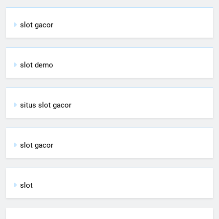
slot gacor
slot demo
situs slot gacor
slot gacor
slot