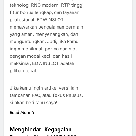
teknologi RNG modern, RTP tinggi,
fitur bonus lengkap, dan layanan
profesional, EDWINSLOT
menawarkan pengalaman bermain
yang aman, menyenangkan, dan
menguntungkan. Jadi, jika kamu
ingin menikmati permainan slot
dengan modal kecil dan hasil
maksimal, EDWINSLOT adalah
pilihan tepat.
Jika kamu ingin artikel versi lain,
tambahan FAQ, atau fokus khusus,
silakan beri tahu saya!
Read More
Menghindari Kegagalan