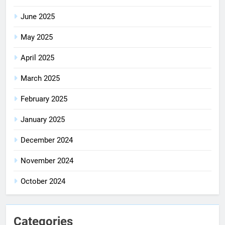
June 2025
May 2025
April 2025
March 2025
February 2025
January 2025
December 2024
November 2024
October 2024
Categories