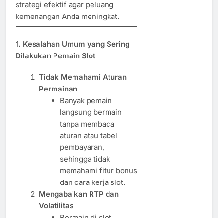
strategi efektif agar peluang
kemenangan Anda meningkat.
1. Kesalahan Umum yang Sering
Dilakukan Pemain Slot
Tidak Memahami Aturan
Permainan
Banyak pemain
langsung bermain
tanpa membaca
aturan atau tabel
pembayaran,
sehingga tidak
memahami fitur bonus
dan cara kerja slot.
Mengabaikan RTP dan
Volatilitas
Bermain di slot