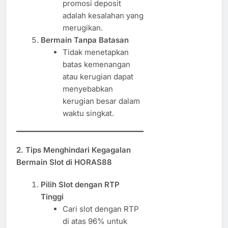
promosi deposit
adalah kesalahan yang
merugikan.
Bermain Tanpa Batasan
Tidak menetapkan
batas kemenangan
atau kerugian dapat
menyebabkan
kerugian besar dalam
waktu singkat.
2. Tips Menghindari Kegagalan
Bermain Slot di HORAS88
Pilih Slot dengan RTP
Tinggi
Cari slot dengan RTP
di atas 96% untuk