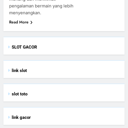
pengalaman bermain yang lebih
menyenangkan.
Read More
SLOT GACOR
link slot
slot toto
link gacor