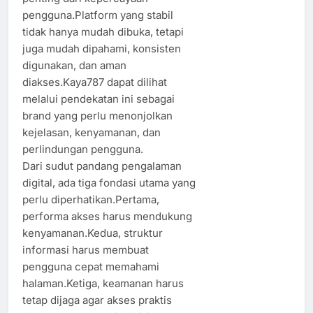
pengguna.Platform yang stabil
tidak hanya mudah dibuka, tetapi
juga mudah dipahami, konsisten
digunakan, dan aman
diakses.Kaya787 dapat dilihat
melalui pendekatan ini sebagai
brand yang perlu menonjolkan
kejelasan, kenyamanan, dan
perlindungan pengguna.
Dari sudut pandang pengalaman
digital, ada tiga fondasi utama yang
perlu diperhatikan.Pertama,
performa akses harus mendukung
kenyamanan.Kedua, struktur
informasi harus membuat
pengguna cepat memahami
halaman.Ketiga, keamanan harus
tetap dijaga agar akses praktis