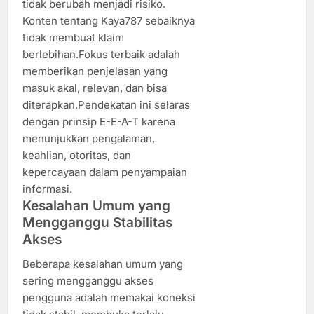
tidak berubah menjadi risiko.
Konten tentang Kaya787 sebaiknya
tidak membuat klaim
berlebihan.Fokus terbaik adalah
memberikan penjelasan yang
masuk akal, relevan, dan bisa
diterapkan.Pendekatan ini selaras
dengan prinsip E-E-A-T karena
menunjukkan pengalaman,
keahlian, otoritas, dan
kepercayaan dalam penyampaian
informasi.
Kesalahan Umum yang
Mengganggu Stabilitas
Akses
Beberapa kesalahan umum yang
sering mengganggu akses
pengguna adalah memakai koneksi