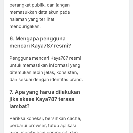
perangkat publik, dan jangan
memasukkan data akun pada
halaman yang terlihat
mencurigakan.
6. Mengapa pengguna
mencari Kaya787 resmi?
Pengguna mencari Kaya787 resmi
untuk memastikan informasi yang
ditemukan lebih jelas, konsisten,
dan sesuai dengan identitas brand.
7. Apa yang harus dilakukan
jika akses Kaya787 terasa
lambat?
Periksa koneksi, bersihkan cache,
perbarui browser, tutup aplikasi
yang membebani perangkat, dan