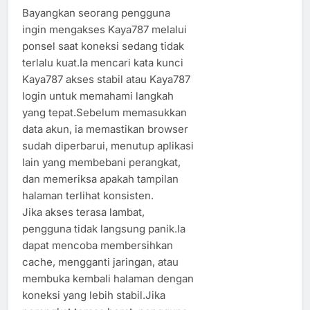
Bayangkan seorang pengguna
ingin mengakses Kaya787 melalui
ponsel saat koneksi sedang tidak
terlalu kuat.Ia mencari kata kunci
Kaya787 akses stabil atau Kaya787
login untuk memahami langkah
yang tepat.Sebelum memasukkan
data akun, ia memastikan browser
sudah diperbarui, menutup aplikasi
lain yang membebani perangkat,
dan memeriksa apakah tampilan
halaman terlihat konsisten.
Jika akses terasa lambat,
pengguna tidak langsung panik.Ia
dapat mencoba membersihkan
cache, mengganti jaringan, atau
membuka kembali halaman dengan
koneksi yang lebih stabil.Jika