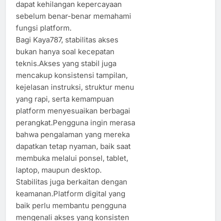
dapat kehilangan kepercayaan
sebelum benar-benar memahami
fungsi platform.
Bagi Kaya787, stabilitas akses
bukan hanya soal kecepatan
teknis.Akses yang stabil juga
mencakup konsistensi tampilan,
kejelasan instruksi, struktur menu
yang rapi, serta kemampuan
platform menyesuaikan berbagai
perangkat.Pengguna ingin merasa
bahwa pengalaman yang mereka
dapatkan tetap nyaman, baik saat
membuka melalui ponsel, tablet,
laptop, maupun desktop.
Stabilitas juga berkaitan dengan
keamanan.Platform digital yang
baik perlu membantu pengguna
mengenali akses yang konsisten