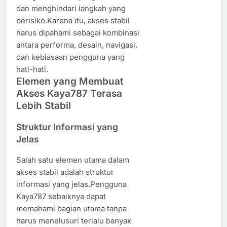
dan menghindari langkah yang
berisiko.Karena itu, akses stabil
harus dipahami sebagai kombinasi
antara performa, desain, navigasi,
dan kebiasaan pengguna yang
hati-hati.
Elemen yang Membuat
Akses Kaya787 Terasa
Lebih Stabil
Struktur Informasi yang
Jelas
Salah satu elemen utama dalam
akses stabil adalah struktur
informasi yang jelas.Pengguna
Kaya787 sebaiknya dapat
memahami bagian utama tanpa
harus menelusuri terlalu banyak