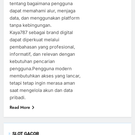
tentang bagaimana pengguna
dapat memahami alur, menjaga
data, dan menggunakan platform
tanpa kebingungan.
Kaya787 sebagai brand digital
dapat diperkuat melalui
pembahasan yang profesional,
informatif, dan relevan dengan
kebutuhan pencarian
pengguna.Pengguna modern
membutuhkan akses yang lancar,
tetapi tetap ingin merasa aman
saat mengelola akun dan data
pribadi.
Read More
SLOT GACOR