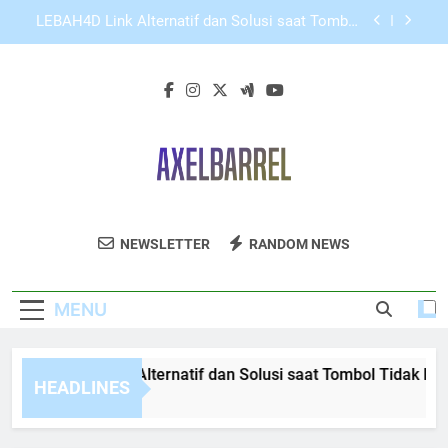
Skip
Cara Menghapus Cookie saat Akses KAYA787
to
Alternatif Bermasalah secara Aman
content
KAYA787 Alternatif dengan Sistem Akses yang
Fleksibel dan Adaptif
EDWINSLOT Link Alternatif dan Solusi saat
Tombol Tidak Berfungsi secara Sistematis
LEBAH4D Link Alternatif dan Solusi saat Tombol
Tidak Berfungsi secara Sistematis
Cara Menghapus Cookie saat Akses KAYA787
Alternatif Bermasalah secara Aman
Axel Barrel
Temukan Alat Masak Berkualitas Di Axel
KAYA787 Alternatif dengan Sistem Akses yang
NEWSLETTER
RANDOM NEWS
Fleksibel dan Adaptif
Barrel Untuk Dapur Anda.
MENU
DWINSLOT Link Alternatif dan Solusi saat Tombol Tidak Berfun
HEADLINES
Weeks Ago