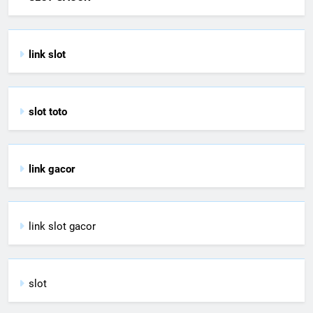
link slot
slot toto
link gacor
link slot gacor
slot