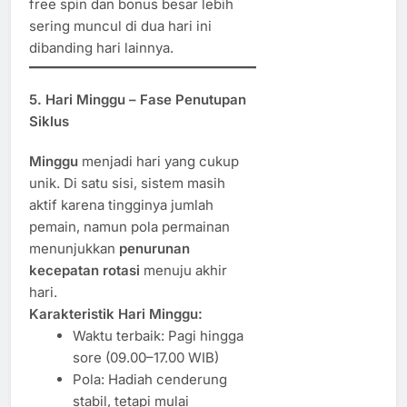
free spin dan bonus besar lebih
sering muncul di dua hari ini
dibanding hari lainnya.
5. Hari Minggu – Fase Penutupan
Siklus
Minggu
menjadi hari yang cukup
unik. Di satu sisi, sistem masih
aktif karena tingginya jumlah
pemain, namun pola permainan
menunjukkan
penurunan
kecepatan rotasi
menuju akhir
hari.
Karakteristik Hari Minggu:
Waktu terbaik: Pagi hingga
sore (09.00–17.00 WIB)
Pola: Hadiah cenderung
stabil, tetapi mulai