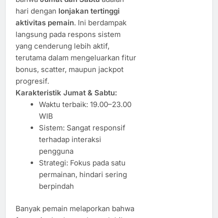
hari dengan
lonjakan tertinggi
aktivitas pemain
. Ini berdampak
langsung pada respons sistem
yang cenderung lebih aktif,
terutama dalam mengeluarkan fitur
bonus, scatter, maupun jackpot
progresif.
Karakteristik Jumat & Sabtu:
Waktu terbaik: 19.00–23.00
WIB
Sistem: Sangat responsif
terhadap interaksi
pengguna
Strategi: Fokus pada satu
permainan, hindari sering
berpindah
Banyak pemain melaporkan bahwa