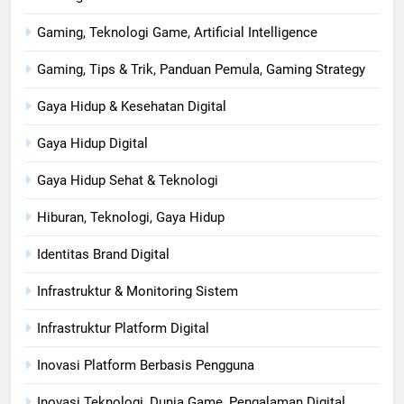
Gaming, Teknologi Game, Artificial Intelligence
Gaming, Tips & Trik, Panduan Pemula, Gaming Strategy
Gaya Hidup & Kesehatan Digital
Gaya Hidup Digital
Gaya Hidup Sehat & Teknologi
Hiburan, Teknologi, Gaya Hidup
Identitas Brand Digital
Infrastruktur & Monitoring Sistem
Infrastruktur Platform Digital
Inovasi Platform Berbasis Pengguna
Inovasi Teknologi, Dunia Game, Pengalaman Digital,