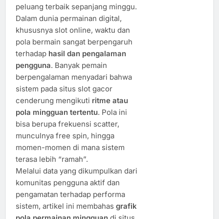
peluang terbaik sepanjang minggu.
Dalam dunia permainan digital,
khususnya slot online, waktu dan
pola bermain sangat berpengaruh
terhadap
hasil dan pengalaman
pengguna
. Banyak pemain
berpengalaman menyadari bahwa
sistem pada situs slot gacor
cenderung mengikuti
ritme atau
pola mingguan tertentu
. Pola ini
bisa berupa frekuensi scatter,
munculnya free spin, hingga
momen-momen di mana sistem
terasa lebih “ramah”.
Melalui data yang dikumpulkan dari
komunitas pengguna aktif dan
pengamatan terhadap performa
sistem, artikel ini membahas
grafik
pola permainan mingguan
di situs