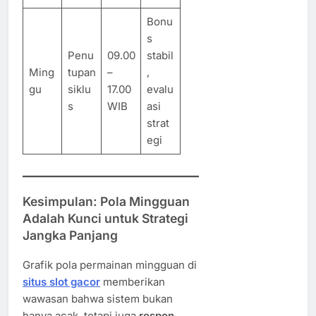
Bonu
s
Penu
09.00
stabil
Ming
tupan
–
,
gu
siklu
17.00
evalu
s
WIB
asi
strat
egi
Kesimpulan: Pola Mingguan
Adalah Kunci untuk Strategi
Jangka Panjang
Grafik pola permainan mingguan di
situs slot gacor
memberikan
wawasan bahwa sistem bukan
hanya acak, tetapi juga
respon