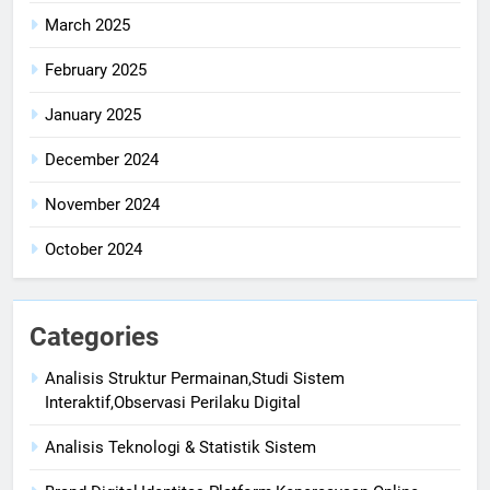
March 2025
February 2025
January 2025
December 2024
November 2024
October 2024
Categories
Analisis Struktur Permainan,Studi Sistem
Interaktif,Observasi Perilaku Digital
Analisis Teknologi & Statistik Sistem