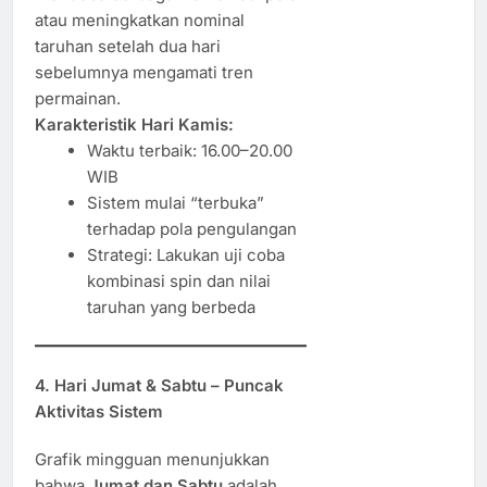
atau meningkatkan nominal
taruhan setelah dua hari
sebelumnya mengamati tren
permainan.
Karakteristik Hari Kamis:
Waktu terbaik: 16.00–20.00
WIB
Sistem mulai “terbuka”
terhadap pola pengulangan
Strategi: Lakukan uji coba
kombinasi spin dan nilai
taruhan yang berbeda
4. Hari Jumat & Sabtu – Puncak
Aktivitas Sistem
Grafik mingguan menunjukkan
bahwa
Jumat dan Sabtu
adalah