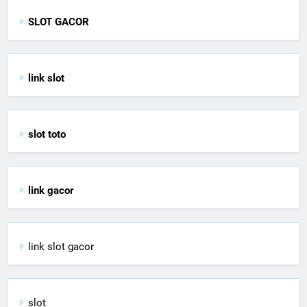
SLOT GACOR
link slot
slot toto
link gacor
link slot gacor
slot