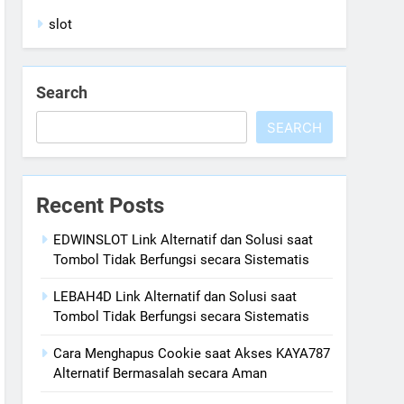
slot
Search
SEARCH
Recent Posts
EDWINSLOT Link Alternatif dan Solusi saat
Tombol Tidak Berfungsi secara Sistematis
LEBAH4D Link Alternatif dan Solusi saat
Tombol Tidak Berfungsi secara Sistematis
Cara Menghapus Cookie saat Akses KAYA787
Alternatif Bermasalah secara Aman