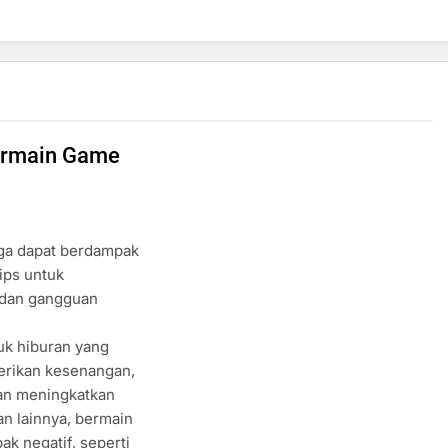
ermain Game
uga dapat berdampak
tips untuk
 dan gangguan
uk hiburan yang
berikan kesenangan,
dan meningkatkan
an lainnya, bermain
k negatif, seperti