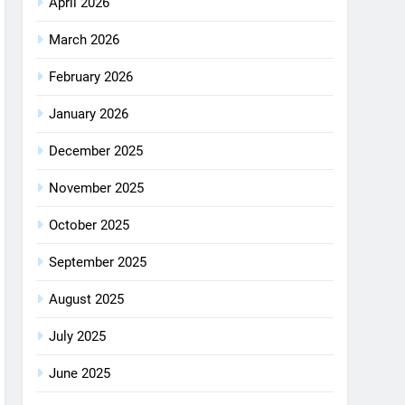
April 2026
March 2026
February 2026
January 2026
December 2025
November 2025
October 2025
September 2025
August 2025
July 2025
June 2025