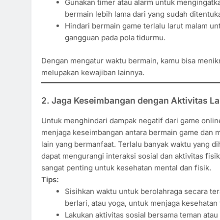
Gunakan timer atau alarm untuk mengingatkan
bermain lebih lama dari yang sudah ditentuk
Hindari bermain game terlalu larut malam u
gangguan pada pola tidurmu.
Dengan mengatur waktu bermain, kamu bisa menik
melupakan kewajiban lainnya.
2. Jaga Keseimbangan dengan Aktivitas La
Untuk menghindari dampak negatif dari game onlin
menjaga keseimbangan antara bermain game dan me
lain yang bermanfaat. Terlalu banyak waktu yang d
dapat mengurangi interaksi sosial dan aktivitas fis
sangat penting untuk kesehatan mental dan fisik.
Tips:
Sisihkan waktu untuk berolahraga secara tera
berlari, atau yoga, untuk menjaga kesehatan
Lakukan aktivitas sosial bersama teman atau