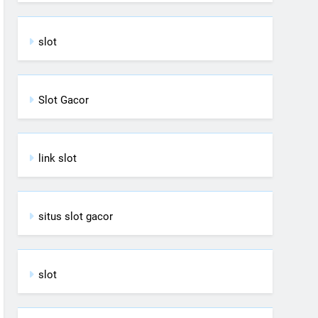
slot
Slot Gacor
link slot
situs slot gacor
slot