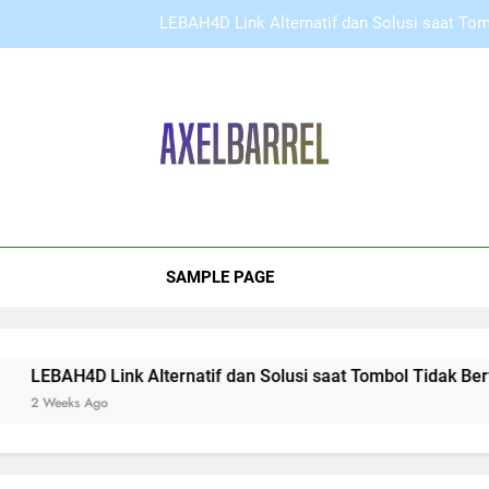
LEBAH4D Link Alternatif dan Solusi saat Tom
Cara Menghapus Cookie saat Akses KAYA78
KAYA787 Alternatif dengan Si
EDWINSLOT Link Alternatif dan Solusi saat Tom
l Barrel
LEBAH4D Link Alternatif dan Solusi saat Tom
at Masak Berkualitas Di Axel Barrel Untuk Dapur Anda.
Cara Menghapus Cookie saat Akses KAYA78
SAMPLE PAGE
KAYA787 Alternatif dengan Si
Link Alternatif dan Solusi saat Tombol Tidak Berfungsi secar
go