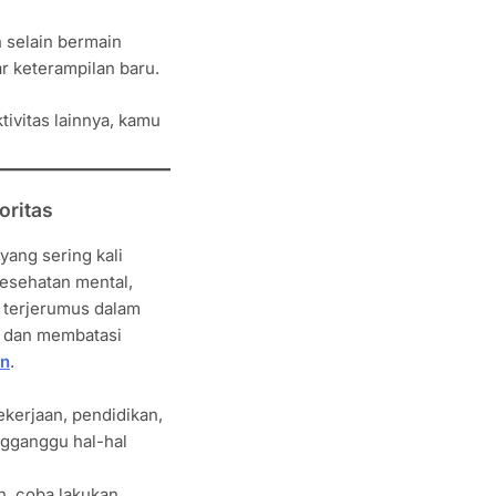
 selain bermain
r keterampilan baru.
ivitas lainnya, kamu
oritas
ang sering kali
esehatan mental,
k terjerumus dalam
p dan membatasi
in
.
ekerjaan, pendidikan,
ngganggu hal-hal
n, coba lakukan