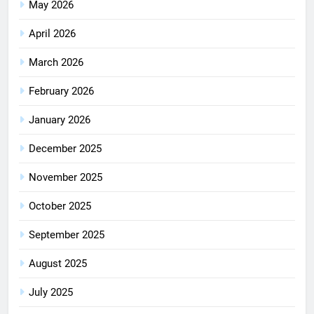
May 2026
April 2026
March 2026
February 2026
January 2026
December 2025
November 2025
October 2025
September 2025
August 2025
July 2025