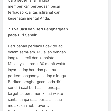
Cara sederhana ini bisa
memberikan perbedaan besar
terhadap kualitas istirahat dan
kesehatan mental Anda.
7. Evaluasi dan Beri Penghargaan
pada Diri Sendiri
Perubahan perilaku tidak terjadi
dalam semalam. Mulailah dengan
langkah kecil dan konsisten.
Misalnya, kurangi 30 menit waktu
layar setiap hari dan pantau
perkembangannya setiap minggu.
Berikan penghargaan pada diri
sendiri saat berhasil mencapai
target, seperti menikmati waktu
santai tanpa rasa bersalah atau
melakukan hobi favorit.