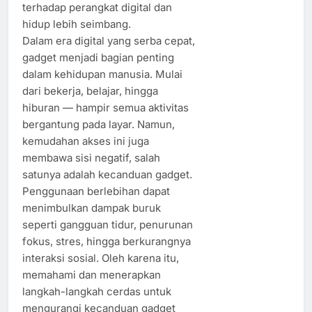
terhadap perangkat digital dan
hidup lebih seimbang.
Dalam era digital yang serba cepat,
gadget menjadi bagian penting
dalam kehidupan manusia. Mulai
dari bekerja, belajar, hingga
hiburan — hampir semua aktivitas
bergantung pada layar. Namun,
kemudahan akses ini juga
membawa sisi negatif, salah
satunya adalah kecanduan gadget.
Penggunaan berlebihan dapat
menimbulkan dampak buruk
seperti gangguan tidur, penurunan
fokus, stres, hingga berkurangnya
interaksi sosial. Oleh karena itu,
memahami dan menerapkan
langkah-langkah cerdas untuk
mengurangi kecanduan gadget