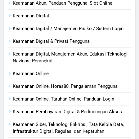
Keamanan Akun, Panduan Pengguna, Slot Online
Keamanan Digital
Keamanan Digital / Manajemen Risiko / Sistem Login
Keamanan Digital & Privasi Pengguna
Keamanan Digital, Manajemen Akun, Edukasi Teknologi,
Navigasi Perangkat
Keamanan Online
Keamanan Online, Horas88, Pengalaman Pengguna
Keamanan Online, Taruhan Online, Panduan Login
Keamanan Pembayaran Digital & Perlindungan Akses
Keamanan Siber, Teknologi Enkripsi, Tata Kelola Data,
Infrastruktur Digital, Regulasi dan Kepatuhan