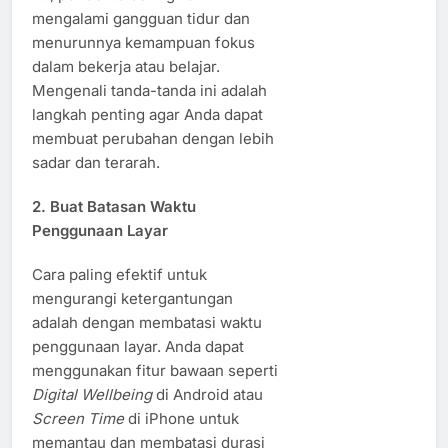
mengalami gangguan tidur dan
menurunnya kemampuan fokus
dalam bekerja atau belajar.
Mengenali tanda-tanda ini adalah
langkah penting agar Anda dapat
membuat perubahan dengan lebih
sadar dan terarah.
2. Buat Batasan Waktu
Penggunaan Layar
Cara paling efektif untuk
mengurangi ketergantungan
adalah dengan membatasi waktu
penggunaan layar. Anda dapat
menggunakan fitur bawaan seperti
Digital Wellbeing
di Android atau
Screen Time
di iPhone untuk
memantau dan membatasi durasi