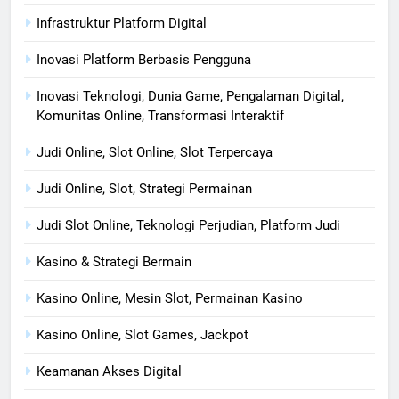
Infrastruktur Platform Digital
Inovasi Platform Berbasis Pengguna
Inovasi Teknologi, Dunia Game, Pengalaman Digital,
Komunitas Online, Transformasi Interaktif
Judi Online, Slot Online, Slot Terpercaya
Judi Online, Slot, Strategi Permainan
Judi Slot Online, Teknologi Perjudian, Platform Judi
Kasino & Strategi Bermain
Kasino Online, Mesin Slot, Permainan Kasino
Kasino Online, Slot Games, Jackpot
Keamanan Akses Digital