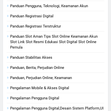
Panduan Pengguna, Teknologi, Keamanan Akun
Panduan Registrasi Digital
Panduan Registrasi Terstruktur
Panduan Slot Aman Tips Slot Online Keamanan Akun
Slot Link Slot Resmi Edukasi Slot Digital Slot Online
Pemula
Panduan Stabilitas Akses
Panduan, Berita, Perjudian Online
Panduan, Perjudian Online, Keamanan
Pengalaman Mobile & Akses Digital
Pengalaman Pengguna Digital
Pengalaman Pengguna Digital,Desain Sistem Platform,UI