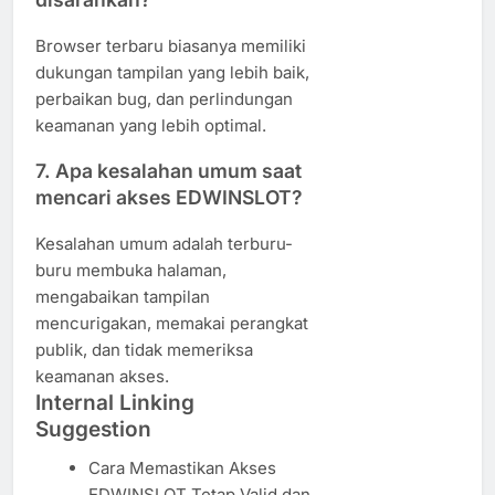
Browser terbaru biasanya memiliki
dukungan tampilan yang lebih baik,
perbaikan bug, dan perlindungan
keamanan yang lebih optimal.
7. Apa kesalahan umum saat
mencari akses EDWINSLOT?
Kesalahan umum adalah terburu-
buru membuka halaman,
mengabaikan tampilan
mencurigakan, memakai perangkat
publik, dan tidak memeriksa
keamanan akses.
Internal Linking
Suggestion
Cara Memastikan Akses
EDWINSLOT Tetap Valid dan