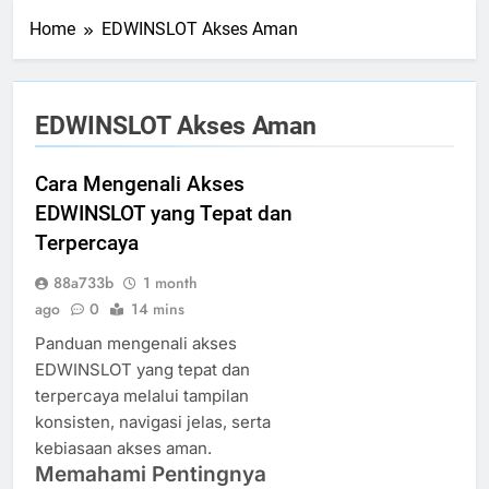
Home
EDWINSLOT Akses Aman
EDWINSLOT Akses Aman
Cara Mengenali Akses
EDWINSLOT yang Tepat dan
Terpercaya
88a733b
1 month
ago
0
14 mins
Panduan mengenali akses
EDWINSLOT yang tepat dan
terpercaya melalui tampilan
konsisten, navigasi jelas, serta
kebiasaan akses aman.
Memahami Pentingnya