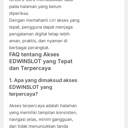
pada halaman yang belum
diperiksa.
Dengan memahami ciri akses yang
tepat, pengguna dapat menjaga
pengalaman digital tetap lebih
aman, praktis, dan nyaman di
berbagai perangkat.
FAQ tentang Akses
EDWINSLOT yang Tepat
dan Terpercaya
1. Apa yang dimaksud akses
EDWINSLOT yang
terpercaya?
Akses terpercaya adalah halaman
yang memiliki tampilan konsisten,
navigasi jelas, minim gangguan,
dan tidak menunjukkan tanda