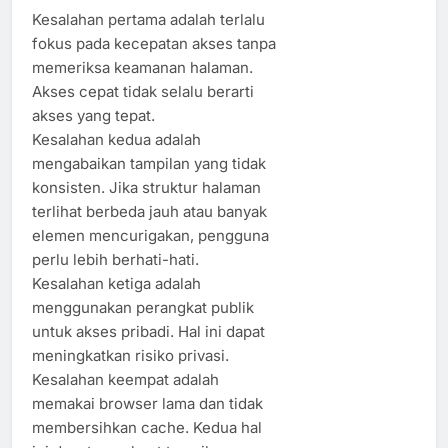
Kesalahan pertama adalah terlalu
fokus pada kecepatan akses tanpa
memeriksa keamanan halaman.
Akses cepat tidak selalu berarti
akses yang tepat.
Kesalahan kedua adalah
mengabaikan tampilan yang tidak
konsisten. Jika struktur halaman
terlihat berbeda jauh atau banyak
elemen mencurigakan, pengguna
perlu lebih berhati-hati.
Kesalahan ketiga adalah
menggunakan perangkat publik
untuk akses pribadi. Hal ini dapat
meningkatkan risiko privasi.
Kesalahan keempat adalah
memakai browser lama dan tidak
membersihkan cache. Kedua hal