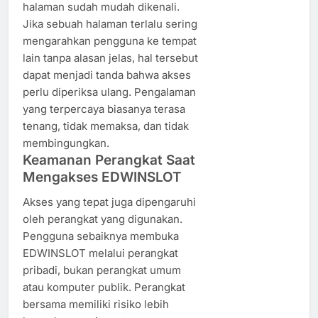
halaman sudah mudah dikenali.
Jika sebuah halaman terlalu sering
mengarahkan pengguna ke tempat
lain tanpa alasan jelas, hal tersebut
dapat menjadi tanda bahwa akses
perlu diperiksa ulang. Pengalaman
yang terpercaya biasanya terasa
tenang, tidak memaksa, dan tidak
membingungkan.
Keamanan Perangkat Saat
Mengakses EDWINSLOT
Akses yang tepat juga dipengaruhi
oleh perangkat yang digunakan.
Pengguna sebaiknya membuka
EDWINSLOT melalui perangkat
pribadi, bukan perangkat umum
atau komputer publik. Perangkat
bersama memiliki risiko lebih