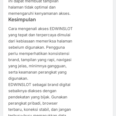
ini dapat membuat tampilan
halaman tidak optimal dan
memengaruhi kenyamanan akses.
Kesimpulan
Cara mengenali akses EDWINSLOT
yang tepat dan terpercaya dimulai
dari kebiasaan memeriksa halaman
sebelum digunakan. Pengguna
perlu memperhatikan konsistensi
brand, tampilan yang rapi, navigasi
yang jelas, minimnya gangguan,
serta keamanan perangkat yang
digunakan.
EDWINSLOT sebagai brand digital
sebaiknya diakses dengan
pendekatan yang bijak. Gunakan
perangkat pribadi, browser
terbaru, koneksi stabil, dan jangan
terburu-buru memasukkan data