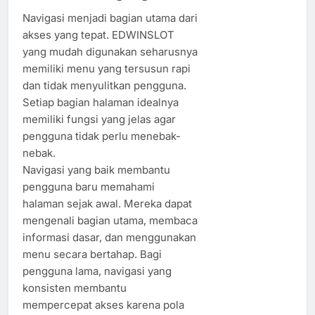
Navigasi menjadi bagian utama dari
akses yang tepat. EDWINSLOT
yang mudah digunakan seharusnya
memiliki menu yang tersusun rapi
dan tidak menyulitkan pengguna.
Setiap bagian halaman idealnya
memiliki fungsi yang jelas agar
pengguna tidak perlu menebak-
nebak.
Navigasi yang baik membantu
pengguna baru memahami
halaman sejak awal. Mereka dapat
mengenali bagian utama, membaca
informasi dasar, dan menggunakan
menu secara bertahap. Bagi
pengguna lama, navigasi yang
konsisten membantu
mempercepat akses karena pola