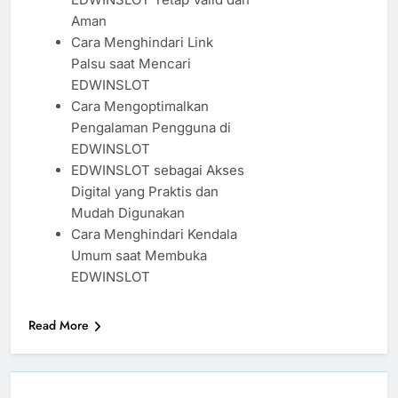
Aman
Cara Menghindari Link
Palsu saat Mencari
EDWINSLOT
Cara Mengoptimalkan
Pengalaman Pengguna di
EDWINSLOT
EDWINSLOT sebagai Akses
Digital yang Praktis dan
Mudah Digunakan
Cara Menghindari Kendala
Umum saat Membuka
EDWINSLOT
Read More