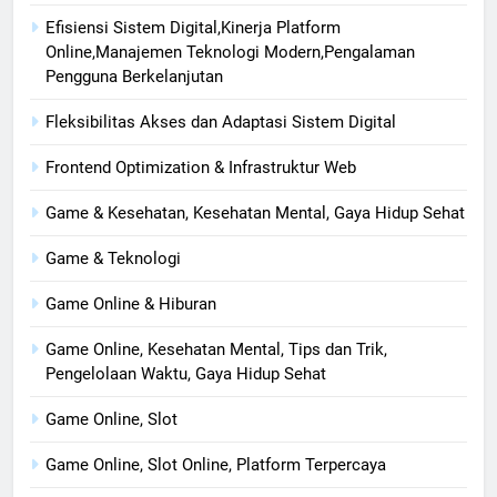
Efisiensi Sistem Digital,Kinerja Platform
Online,Manajemen Teknologi Modern,Pengalaman
Pengguna Berkelanjutan
Fleksibilitas Akses dan Adaptasi Sistem Digital
Frontend Optimization & Infrastruktur Web
Game & Kesehatan, Kesehatan Mental, Gaya Hidup Sehat
Game & Teknologi
Game Online & Hiburan
Game Online, Kesehatan Mental, Tips dan Trik,
Pengelolaan Waktu, Gaya Hidup Sehat
Game Online, Slot
Game Online, Slot Online, Platform Terpercaya