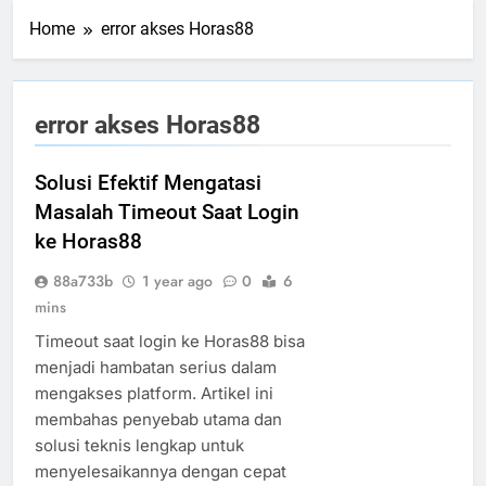
Home
error akses Horas88
error akses Horas88
Solusi Efektif Mengatasi
Masalah Timeout Saat Login
ke Horas88
88a733b
1 year ago
0
6
mins
Timeout saat login ke Horas88 bisa
menjadi hambatan serius dalam
mengakses platform. Artikel ini
membahas penyebab utama dan
solusi teknis lengkap untuk
menyelesaikannya dengan cepat