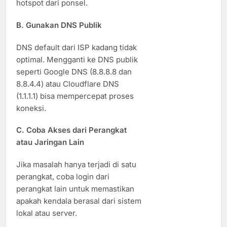
hotspot dari ponsel.
B.
Gunakan DNS Publik
DNS default dari ISP kadang tidak
optimal. Mengganti ke DNS publik
seperti Google DNS (8.8.8.8 dan
8.8.4.4) atau Cloudflare DNS
(1.1.1.1) bisa mempercepat proses
koneksi.
C.
Coba Akses dari Perangkat
atau Jaringan Lain
Jika masalah hanya terjadi di satu
perangkat, coba login dari
perangkat lain untuk memastikan
apakah kendala berasal dari sistem
lokal atau server.