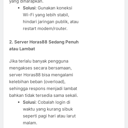
yang diharapkan.
Solusi
: Gunakan koneksi
Wi-Fi yang lebih stabil,
hindari jaringan publik, atau
restart modem/router.
2.
Server Horas88 Sedang Penuh
atau Lambat
Jika terlalu banyak pengguna
mengakses secara bersamaan,
server Horas88 bisa mengalami
kelebihan beban (overload),
sehingga respons menjadi lambat
bahkan tidak tersedia sama sekali.
Solusi
: Cobalah login di
waktu yang kurang sibuk
seperti pagi hari atau larut
malam.