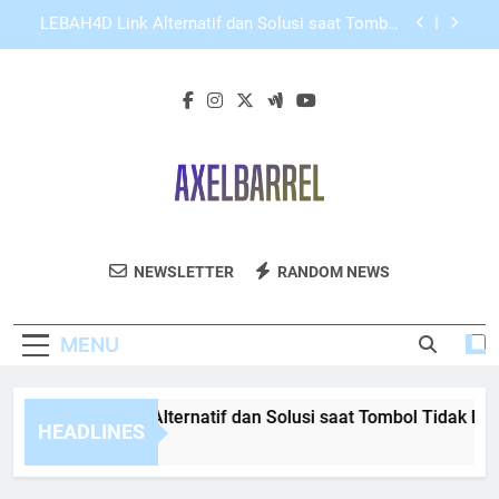
Skip
Cara Menghapus Cookie saat Akses KAYA787
to
Alternatif Bermasalah secara Aman
content
KAYA787 Alternatif dengan Sistem Akses yang
Fleksibel dan Adaptif
EDWINSLOT Link Alternatif dan Solusi saat
Tombol Tidak Berfungsi secara Sistematis
LEBAH4D Link Alternatif dan Solusi saat Tombol
Tidak Berfungsi secara Sistematis
Cara Menghapus Cookie saat Akses KAYA787
Alternatif Bermasalah secara Aman
Axel Barrel
Temukan Alat Masak Berkualitas Di Axel
KAYA787 Alternatif dengan Sistem Akses yang
NEWSLETTER
RANDOM NEWS
Fleksibel dan Adaptif
Barrel Untuk Dapur Anda.
MENU
DWINSLOT Link Alternatif dan Solusi saat Tombol Tidak Berfun
HEADLINES
 Weeks Ago