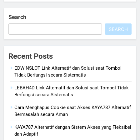
Search
SEARCH
Recent Posts
EDWINSLOT Link Alternatif dan Solusi saat Tombol
Tidak Berfungsi secara Sistematis
LEBAH4D Link Alternatif dan Solusi saat Tombol Tidak
Berfungsi secara Sistematis
Cara Menghapus Cookie saat Akses KAYA787 Alternatif
Bermasalah secara Aman
KAYA787 Alternatif dengan Sistem Akses yang Fleksibel
dan Adaptif