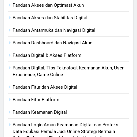
Panduan Akses dan Optimasi Akun
Panduan Akses dan Stabilitas Digital
Panduan Antarmuka dan Navigasi Digital
Panduan Dashboard dan Navigasi Akun
Panduan Digital & Akses Platform
Panduan Digital, Tips Teknologi, Keamanan Akun, User
Experience, Game Online
Panduan Fitur dan Akses Digital
Panduan Fitur Platform
Panduan Keamanan Digital
Panduan Login Aman Keamanan Digital dan Proteksi
Data Edukasi Pemula Judi Online Strategi Bermain