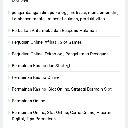
Motivasi
pengembangan diri, psikologi, motivasi, manajemen diri,
ketahanan mental, mindset sukses, produktivitas
Perbaikan Antarmuka dan Respons Halaman
Perjudian Online, Afiliasi, Slot Games
Perjudian Online, Teknologi, Pengalaman Pengguna
Permainan Kasino dan Strategi
Permainan Kasino Online
Permainan Kasino, Slot Online, Strategi Bermain Slot
Permainan Online
Permainan Online, Slot Online, Game Online, Hiburan
Digital, Tips Permainan