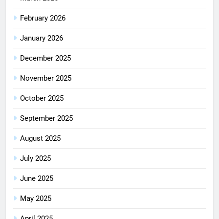
February 2026
January 2026
December 2025
November 2025
October 2025
September 2025
August 2025
July 2025
June 2025
May 2025
April 2025