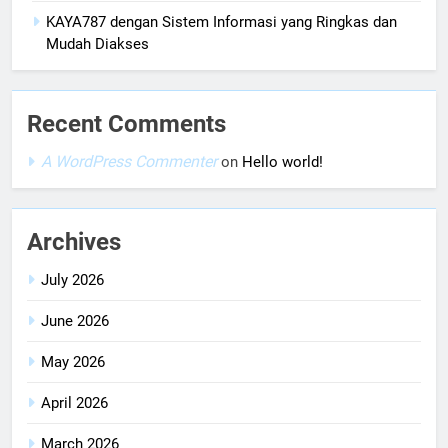
KAYA787 dengan Sistem Informasi yang Ringkas dan
Mudah Diakses
Recent Comments
A WordPress Commenter
on
Hello world!
Archives
July 2026
June 2026
May 2026
April 2026
March 2026