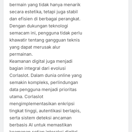
bermain yang tidak hanya menarik
secara estetika, tetapi juga stabil
dan efisien di berbagai perangkat.
Dengan dukungan teknologi
semacam ini, pengguna tidak perlu
khawatir tentang gangguan teknis
yang dapat merusak alur
permainan.
Keamanan digital juga menjadi
bagian integral dari evolusi
Corlaslot. Dalam dunia online yang
semakin kompleks, perlindungan
data pengguna menjadi prioritas
utama. Corlaslot
mengimplementasikan enkripsi
tingkat tinggi, autentikasi berlapis,
serta sistem deteksi ancaman
berbasis AI untuk memastikan
keamanan setiap interaksi digital.