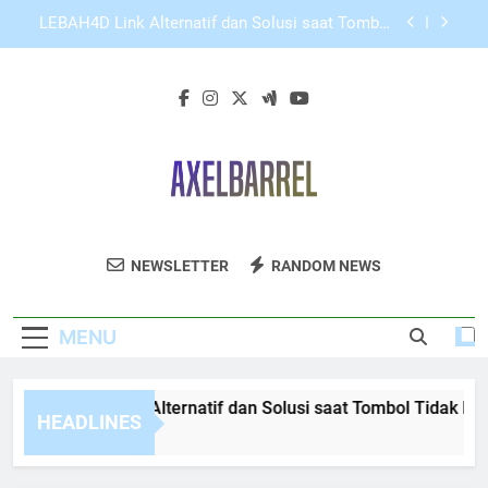
Skip
Cara Menghapus Cookie saat Akses KAYA787
to
Alternatif Bermasalah secara Aman
content
KAYA787 Alternatif dengan Sistem Akses yang
Fleksibel dan Adaptif
EDWINSLOT Link Alternatif dan Solusi saat
Tombol Tidak Berfungsi secara Sistematis
LEBAH4D Link Alternatif dan Solusi saat Tombol
Tidak Berfungsi secara Sistematis
Cara Menghapus Cookie saat Akses KAYA787
Alternatif Bermasalah secara Aman
Axel Barrel
Temukan Alat Masak Berkualitas Di Axel
KAYA787 Alternatif dengan Sistem Akses yang
NEWSLETTER
RANDOM NEWS
Fleksibel dan Adaptif
Barrel Untuk Dapur Anda.
MENU
WINSLOT Link Alternatif dan Solusi saat Tombol Tidak Berfung
HEADLINES
Weeks Ago