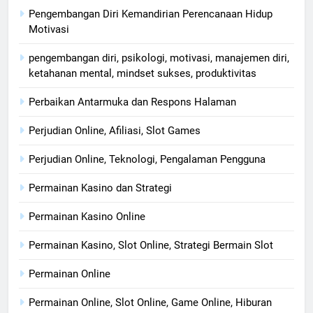
Pengembangan Diri Kemandirian Perencanaan Hidup
Motivasi
pengembangan diri, psikologi, motivasi, manajemen diri,
ketahanan mental, mindset sukses, produktivitas
Perbaikan Antarmuka dan Respons Halaman
Perjudian Online, Afiliasi, Slot Games
Perjudian Online, Teknologi, Pengalaman Pengguna
Permainan Kasino dan Strategi
Permainan Kasino Online
Permainan Kasino, Slot Online, Strategi Bermain Slot
Permainan Online
Permainan Online, Slot Online, Game Online, Hiburan