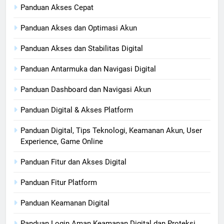
Panduan Akses Cepat
Panduan Akses dan Optimasi Akun
Panduan Akses dan Stabilitas Digital
Panduan Antarmuka dan Navigasi Digital
Panduan Dashboard dan Navigasi Akun
Panduan Digital & Akses Platform
Panduan Digital, Tips Teknologi, Keamanan Akun, User
Experience, Game Online
Panduan Fitur dan Akses Digital
Panduan Fitur Platform
Panduan Keamanan Digital
Panduan Login Aman Keamanan Digital dan Proteksi