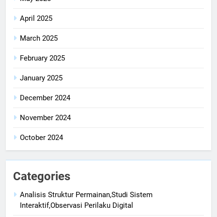
April 2025
March 2025
February 2025
January 2025
December 2024
November 2024
October 2024
Categories
Analisis Struktur Permainan,Studi Sistem
Interaktif,Observasi Perilaku Digital