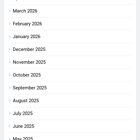
March 2026
February 2026
January 2026
December 2025
November 2025
October 2025
September 2025
August 2025
July 2025
June 2025
May 2025