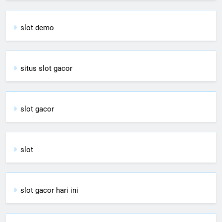
slot demo
situs slot gacor
slot gacor
slot
slot gacor hari ini