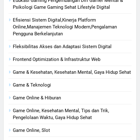
Edukasi Gaming Pengembangan Diri Gamer Mental &
Psikologi Game Gaming Sehat Lifestyle Digital
Efisiensi Sistem Digital,Kinerja Platform
Online,Manajemen Teknologi Modern,Pengalaman
Pengguna Berkelanjutan
Fleksibilitas Akses dan Adaptasi Sistem Digital
Frontend Optimization & Infrastruktur Web
Game & Kesehatan, Kesehatan Mental, Gaya Hidup Sehat
Game & Teknologi
Game Online & Hiburan
Game Online, Kesehatan Mental, Tips dan Trik,
Pengelolaan Waktu, Gaya Hidup Sehat
Game Online, Slot