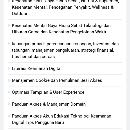
Kesehatan Fisik, Gaya Hidup Sehat, Nutrisi & Suplemen,
Kesehatan Mental, Pencegahan Penyakit, Wellness &
Outdoor
Kesehatan Mental Gaya Hidup Sehat Teknologi dan
Hiburan Game dan Kesehatan Pengelolaan Waktu
keuangan pribadi, perencanaan keuangan, investasi dan
tabungan, manajemen pengeluaran, strategi finansial,
tips hemat dan cerdas
Literasi Keamanan Digital
Manajemen Cookie dan Pemulihan Sesi Akses
Optimasi Tampilan & User Experience
Panduan Akses & Manajemen Domain
Panduan Akses Akun Edukasi Teknologi Keamanan
Digital Tips Pengguna Baru