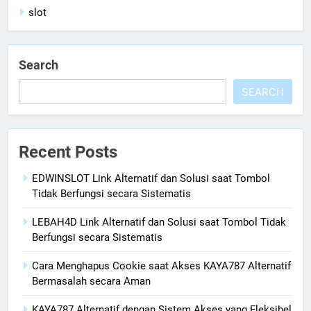
slot
Search
SEARCH
Recent Posts
EDWINSLOT Link Alternatif dan Solusi saat Tombol
Tidak Berfungsi secara Sistematis
LEBAH4D Link Alternatif dan Solusi saat Tombol Tidak
Berfungsi secara Sistematis
Cara Menghapus Cookie saat Akses KAYA787 Alternatif
Bermasalah secara Aman
KAYA787 Alternatif dengan Sistem Akses yang Fleksibel