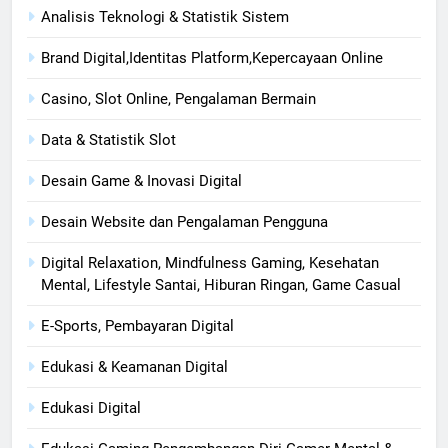
Analisis Teknologi & Statistik Sistem
Brand Digital,Identitas Platform,Kepercayaan Online
Casino, Slot Online, Pengalaman Bermain
Data & Statistik Slot
Desain Game & Inovasi Digital
Desain Website dan Pengalaman Pengguna
Digital Relaxation, Mindfulness Gaming, Kesehatan
Mental, Lifestyle Santai, Hiburan Ringan, Game Casual
E-Sports, Pembayaran Digital
Edukasi & Keamanan Digital
Edukasi Digital