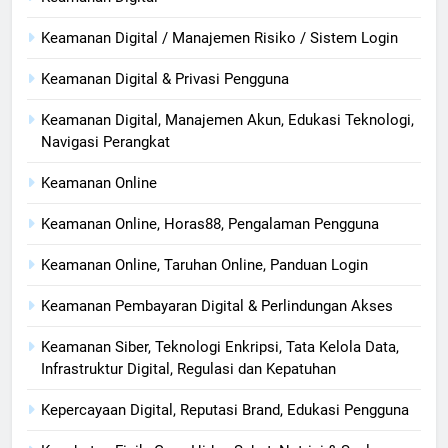
Keamanan Digital / Manajemen Risiko / Sistem Login
Keamanan Digital & Privasi Pengguna
Keamanan Digital, Manajemen Akun, Edukasi Teknologi,
Navigasi Perangkat
Keamanan Online
Keamanan Online, Horas88, Pengalaman Pengguna
Keamanan Online, Taruhan Online, Panduan Login
Keamanan Pembayaran Digital & Perlindungan Akses
Keamanan Siber, Teknologi Enkripsi, Tata Kelola Data,
Infrastruktur Digital, Regulasi dan Kepatuhan
Kepercayaan Digital, Reputasi Brand, Edukasi Pengguna