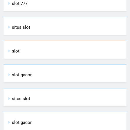
slot 777
situs slot
slot
slot gacor
situs slot
slot gacor