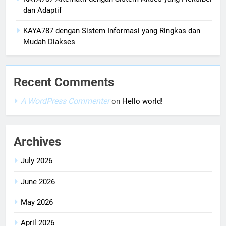
dan Adaptif
KAYA787 dengan Sistem Informasi yang Ringkas dan
Mudah Diakses
Recent Comments
A WordPress Commenter
on
Hello world!
Archives
July 2026
June 2026
May 2026
April 2026