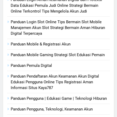
Data Edukasi Pemula Judi Online Strategi Bermain
Online Terkontrol Tips Mengelola Akun Judi
Panduan Login Slot Online Tips Bermain Slot Mobile
Manajemen Akun Slot Strategi Bermain Aman Hiburan
Digital Terpercaya
Panduan Mobile & Registrasi Akun
Panduan Mobile Gaming Strategi Slot Edukasi Pemain
Panduan Pemula Digital
Panduan Pendaftaran Akun Keamanan Akun Digital
Edukasi Pengguna Online Tips Registrasi Aman
Informasi Situs Kaya787
Panduan Pengguna | Edukasi Game | Teknologi Hiburan
Panduan Pengguna, Teknologi, Keamanan Akun