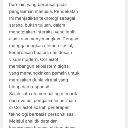
bermain yang berpusat pada
pengalaman manusia. Pendekatan
ini menjadikan teknologi sebagai
sarana, bukan tujuan, dalam
menciptakan interaksi yang lebih
alami dan menyenangkan. Dengan
menggabungkan elemen sosial,
kecerdasan buatan, dan desain
visual modern, Corlaslot
membangun ekosistem digital
yang memungkinkan pemain untuk
merasakan dunia virtual yang
hidup dan responsif.
Salah satu elemen paling menarik
dari evolusi pengalaman bermain
di Corlaslot adalah penerapan
teknologi berbasis personalisasi.
Melalui analitik data dan
kecerdasan buatan, sistem dapat