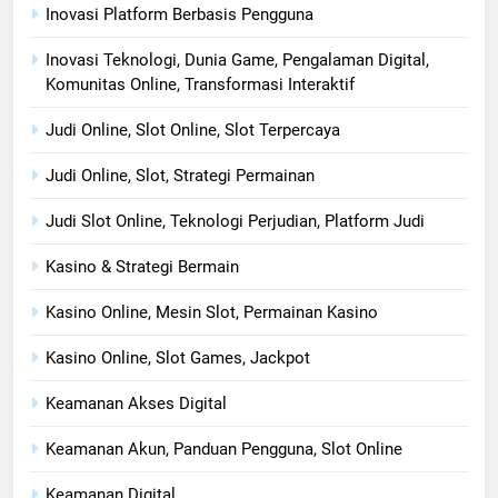
Inovasi Platform Berbasis Pengguna
Inovasi Teknologi, Dunia Game, Pengalaman Digital,
Komunitas Online, Transformasi Interaktif
Judi Online, Slot Online, Slot Terpercaya
Judi Online, Slot, Strategi Permainan
Judi Slot Online, Teknologi Perjudian, Platform Judi
Kasino & Strategi Bermain
Kasino Online, Mesin Slot, Permainan Kasino
Kasino Online, Slot Games, Jackpot
Keamanan Akses Digital
Keamanan Akun, Panduan Pengguna, Slot Online
Keamanan Digital