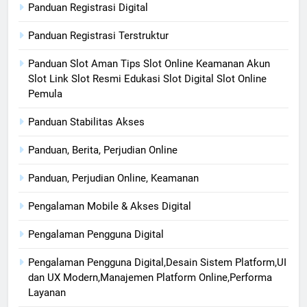
Panduan Registrasi Digital
Panduan Registrasi Terstruktur
Panduan Slot Aman Tips Slot Online Keamanan Akun
Slot Link Slot Resmi Edukasi Slot Digital Slot Online
Pemula
Panduan Stabilitas Akses
Panduan, Berita, Perjudian Online
Panduan, Perjudian Online, Keamanan
Pengalaman Mobile & Akses Digital
Pengalaman Pengguna Digital
Pengalaman Pengguna Digital,Desain Sistem Platform,UI
dan UX Modern,Manajemen Platform Online,Performa
Layanan