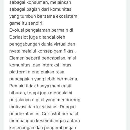
sebagai konsumen, melainkan
sebagai bagian dari komunitas
yang tumbuh bersama ekosistem
game itu sendiri.
Evolusi pengalaman bermain di
Corlaslot juga ditandai oleh
penggabungan dunia virtual dan
nyata melalui konsep gamifikasi.
Elemen seperti pencapaian, misi
komunitas, dan interaksi lintas
platform menciptakan rasa
pencapaian yang lebih bermakna.
Pemain tidak hanya menikmati
hiburan, tetapi juga mengalami
perjalanan digital yang mendorong
motivasi dan kreativitas. Dengan
pendekatan ini, Corlaslot berhasil
membangun keseimbangan antara
kesenangan dan pengembangan