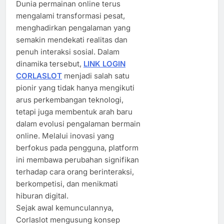
Dunia permainan online terus
mengalami transformasi pesat,
menghadirkan pengalaman yang
semakin mendekati realitas dan
penuh interaksi sosial. Dalam
dinamika tersebut,
LINK LOGIN
CORLASLOT
menjadi salah satu
pionir yang tidak hanya mengikuti
arus perkembangan teknologi,
tetapi juga membentuk arah baru
dalam evolusi pengalaman bermain
online. Melalui inovasi yang
berfokus pada pengguna, platform
ini membawa perubahan signifikan
terhadap cara orang berinteraksi,
berkompetisi, dan menikmati
hiburan digital.
Sejak awal kemunculannya,
Corlaslot mengusung konsep