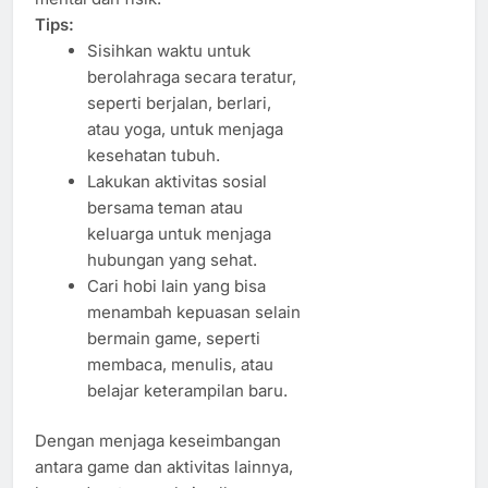
Tips:
Sisihkan waktu untuk
berolahraga secara teratur,
seperti berjalan, berlari,
atau yoga, untuk menjaga
kesehatan tubuh.
Lakukan aktivitas sosial
bersama teman atau
keluarga untuk menjaga
hubungan yang sehat.
Cari hobi lain yang bisa
menambah kepuasan selain
bermain game, seperti
membaca, menulis, atau
belajar keterampilan baru.
Dengan menjaga keseimbangan
antara game dan aktivitas lainnya,