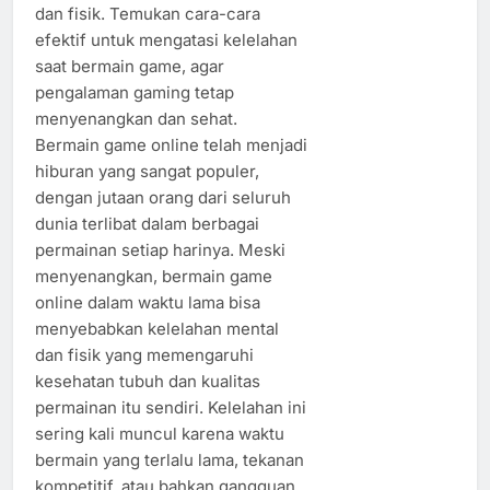
dan fisik. Temukan cara-cara
efektif untuk mengatasi kelelahan
saat bermain game, agar
pengalaman gaming tetap
menyenangkan dan sehat.
Bermain game online telah menjadi
hiburan yang sangat populer,
dengan jutaan orang dari seluruh
dunia terlibat dalam berbagai
permainan setiap harinya. Meski
menyenangkan, bermain game
online dalam waktu lama bisa
menyebabkan kelelahan mental
dan fisik yang memengaruhi
kesehatan tubuh dan kualitas
permainan itu sendiri. Kelelahan ini
sering kali muncul karena waktu
bermain yang terlalu lama, tekanan
kompetitif, atau bahkan gangguan