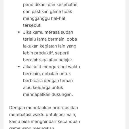
pendidikan, dan kesehatan,
dan pastikan game tidak
mengganggu hal-hal
tersebut.
Jika kamu merasa sudah
terlalu lama bermain, coba
lakukan kegiatan lain yang
lebih produktif, seperti
berolahraga atau belajar.
Jika sulit mengurangi waktu
bermain, cobalah untuk
berbicara dengan teman
atau keluarga untuk
mendapatkan dukungan.
Dengan menetapkan prioritas dan
membatasi waktu untuk bermain,
kamu bisa menghindari kecanduan
game yang merugikan.