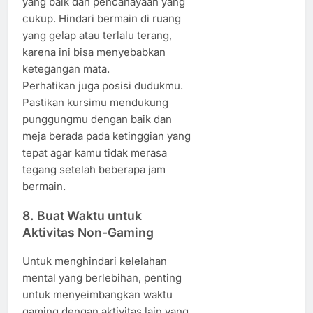
yang baik dan pencahayaan yang
cukup. Hindari bermain di ruang
yang gelap atau terlalu terang,
karena ini bisa menyebabkan
ketegangan mata.
Perhatikan juga posisi dudukmu.
Pastikan kursimu mendukung
punggungmu dengan baik dan
meja berada pada ketinggian yang
tepat agar kamu tidak merasa
tegang setelah beberapa jam
bermain.
8.
Buat Waktu untuk
Aktivitas Non-Gaming
Untuk menghindari kelelahan
mental yang berlebihan, penting
untuk menyeimbangkan waktu
gaming dengan aktivitas lain yang