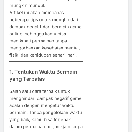
mungkin muncul.
Artikel ini akan membahas
beberapa tips untuk menghindari
dampak negatif dari bermain game
online, sehingga kamu bisa
menikmati permainan tanpa
mengorbankan kesehatan mental,
fisik, dan kehidupan sehari-hari.
1. Tentukan Waktu Bermain
yang Terbatas
Salah satu cara terbaik untuk
menghindari dampak negatif game
adalah dengan mengatur waktu
bermain. Tanpa pengelolaan waktu
yang baik, kamu bisa terjebak
dalam permainan berjam-jam tanpa