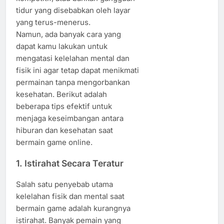
tidur yang disebabkan oleh layar
yang terus-menerus.
Namun, ada banyak cara yang
dapat kamu lakukan untuk
mengatasi kelelahan mental dan
fisik ini agar tetap dapat menikmati
permainan tanpa mengorbankan
kesehatan. Berikut adalah
beberapa tips efektif untuk
menjaga keseimbangan antara
hiburan dan kesehatan saat
bermain game online.
1.
Istirahat Secara Teratur
Salah satu penyebab utama
kelelahan fisik dan mental saat
bermain game adalah kurangnya
istirahat. Banyak pemain yang