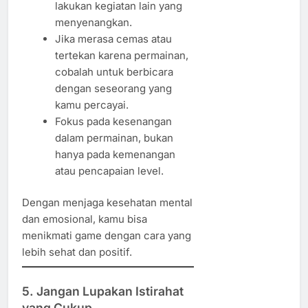
lakukan kegiatan lain yang
menyenangkan.
Jika merasa cemas atau
tertekan karena permainan,
cobalah untuk berbicara
dengan seseorang yang
kamu percayai.
Fokus pada kesenangan
dalam permainan, bukan
hanya pada kemenangan
atau pencapaian level.
Dengan menjaga kesehatan mental
dan emosional, kamu bisa
menikmati game dengan cara yang
lebih sehat dan positif.
5. Jangan Lupakan Istirahat
yang Cukup