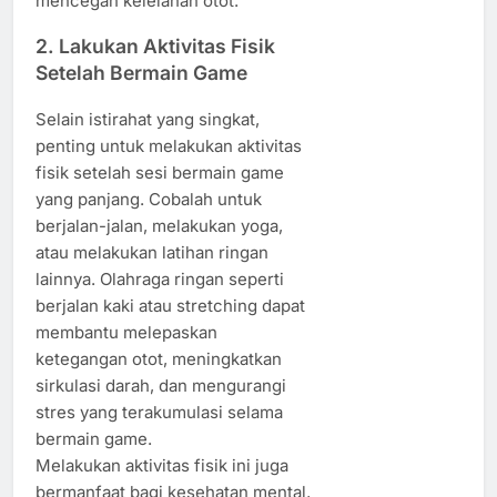
mencegah kelelahan otot.
2.
Lakukan Aktivitas Fisik
Setelah Bermain Game
Selain istirahat yang singkat,
penting untuk melakukan aktivitas
fisik setelah sesi bermain game
yang panjang. Cobalah untuk
berjalan-jalan, melakukan yoga,
atau melakukan latihan ringan
lainnya. Olahraga ringan seperti
berjalan kaki atau stretching dapat
membantu melepaskan
ketegangan otot, meningkatkan
sirkulasi darah, dan mengurangi
stres yang terakumulasi selama
bermain game.
Melakukan aktivitas fisik ini juga
bermanfaat bagi kesehatan mental,