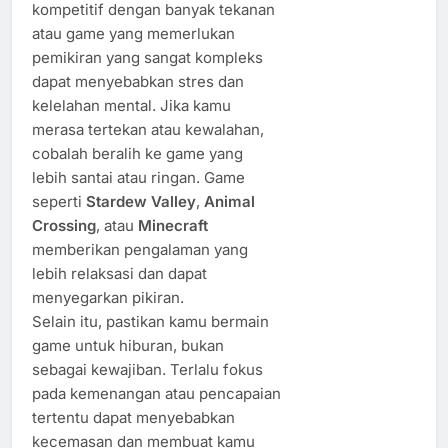
kompetitif dengan banyak tekanan
atau game yang memerlukan
pemikiran yang sangat kompleks
dapat menyebabkan stres dan
kelelahan mental. Jika kamu
merasa tertekan atau kewalahan,
cobalah beralih ke game yang
lebih santai atau ringan. Game
seperti
Stardew Valley
,
Animal
Crossing
, atau
Minecraft
memberikan pengalaman yang
lebih relaksasi dan dapat
menyegarkan pikiran.
Selain itu, pastikan kamu bermain
game untuk hiburan, bukan
sebagai kewajiban. Terlalu fokus
pada kemenangan atau pencapaian
tertentu dapat menyebabkan
kecemasan dan membuat kamu