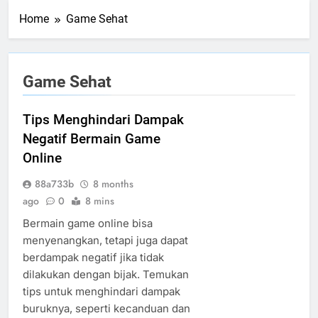
Home
Game Sehat
Game Sehat
Tips Menghindari Dampak
Negatif Bermain Game
Online
88a733b
8 months
ago
0
8 mins
Bermain game online bisa
menyenangkan, tetapi juga dapat
berdampak negatif jika tidak
dilakukan dengan bijak. Temukan
tips untuk menghindari dampak
buruknya, seperti kecanduan dan