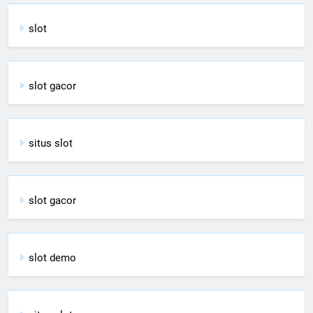
slot
slot gacor
situs slot
slot gacor
slot demo