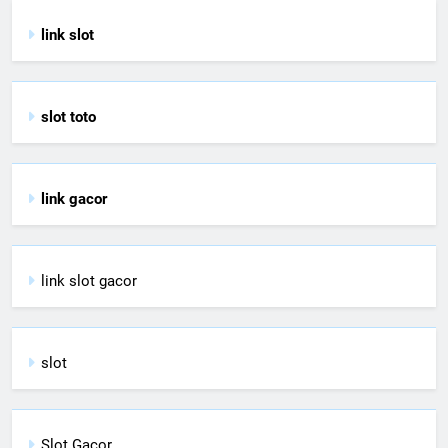
link slot
slot toto
link gacor
link slot gacor
slot
Slot Gacor