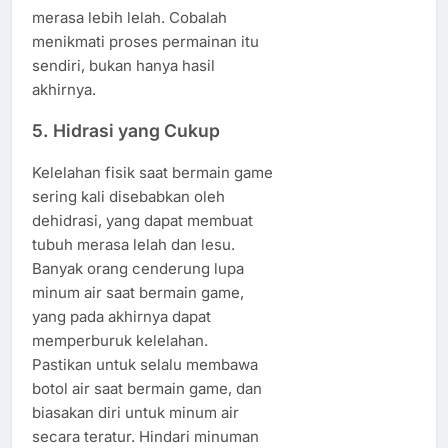
merasa lebih lelah. Cobalah
menikmati proses permainan itu
sendiri, bukan hanya hasil
akhirnya.
5.
Hidrasi yang Cukup
Kelelahan fisik saat bermain game
sering kali disebabkan oleh
dehidrasi, yang dapat membuat
tubuh merasa lelah dan lesu.
Banyak orang cenderung lupa
minum air saat bermain game,
yang pada akhirnya dapat
memperburuk kelelahan.
Pastikan untuk selalu membawa
botol air saat bermain game, dan
biasakan diri untuk minum air
secara teratur. Hindari minuman