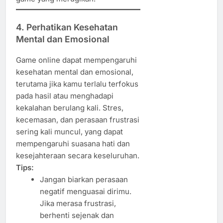
4. Perhatikan Kesehatan
Mental dan Emosional
Game online dapat mempengaruhi
kesehatan mental dan emosional,
terutama jika kamu terlalu terfokus
pada hasil atau menghadapi
kekalahan berulang kali. Stres,
kecemasan, dan perasaan frustrasi
sering kali muncul, yang dapat
mempengaruhi suasana hati dan
kesejahteraan secara keseluruhan.
Tips:
Jangan biarkan perasaan
negatif menguasai dirimu.
Jika merasa frustrasi,
berhenti sejenak dan