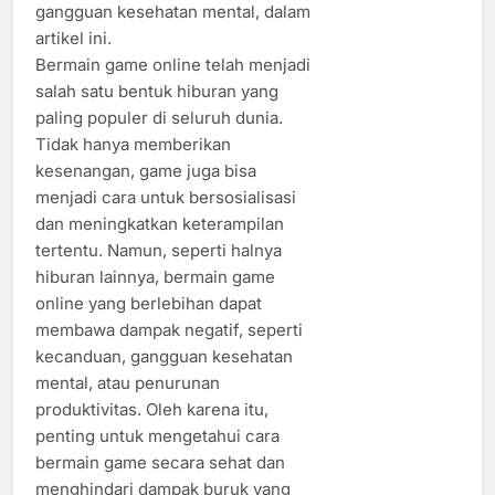
gangguan kesehatan mental, dalam
artikel ini.
Bermain game online telah menjadi
salah satu bentuk hiburan yang
paling populer di seluruh dunia.
Tidak hanya memberikan
kesenangan, game juga bisa
menjadi cara untuk bersosialisasi
dan meningkatkan keterampilan
tertentu. Namun, seperti halnya
hiburan lainnya, bermain game
online yang berlebihan dapat
membawa dampak negatif, seperti
kecanduan, gangguan kesehatan
mental, atau penurunan
produktivitas. Oleh karena itu,
penting untuk mengetahui cara
bermain game secara sehat dan
menghindari dampak buruk yang