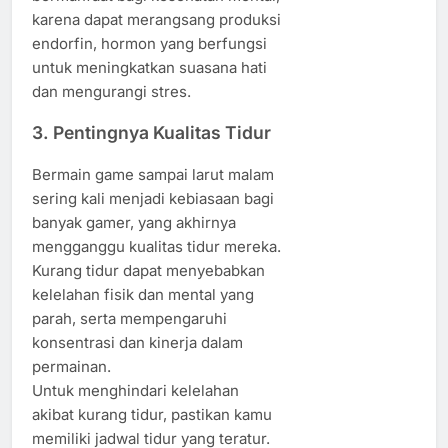
karena dapat merangsang produksi
endorfin, hormon yang berfungsi
untuk meningkatkan suasana hati
dan mengurangi stres.
3.
Pentingnya Kualitas Tidur
Bermain game sampai larut malam
sering kali menjadi kebiasaan bagi
banyak gamer, yang akhirnya
mengganggu kualitas tidur mereka.
Kurang tidur dapat menyebabkan
kelelahan fisik dan mental yang
parah, serta mempengaruhi
konsentrasi dan kinerja dalam
permainan.
Untuk menghindari kelelahan
akibat kurang tidur, pastikan kamu
memiliki jadwal tidur yang teratur.