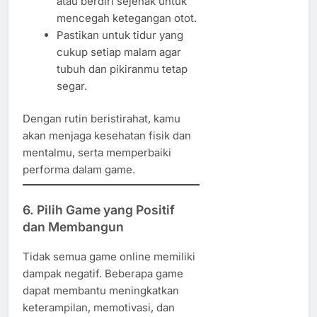
atau berdiri sejenak untuk
mencegah ketegangan otot.
Pastikan untuk tidur yang
cukup setiap malam agar
tubuh dan pikiranmu tetap
segar.
Dengan rutin beristirahat, kamu
akan menjaga kesehatan fisik dan
mentalmu, serta memperbaiki
performa dalam game.
6. Pilih Game yang Positif
dan Membangun
Tidak semua game online memiliki
dampak negatif. Beberapa game
dapat membantu meningkatkan
keterampilan, memotivasi, dan