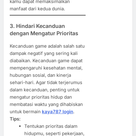
kamu dapat memaksimalkan
manfaat dari kedua dunia.
3. Hindari Kecanduan
dengan Mengatur Prioritas
Kecanduan game adalah salah satu
dampak negatif yang sering kali
diabaikan. Kecanduan game dapat
mempengaruhi kesehatan mental,
hubungan sosial, dan kinerja
sehari-hari. Agar tidak terjerumus
dalam kecanduan, penting untuk
mengatur prioritas hidup dan
membatasi waktu yang dihabiskan
untuk bermain
kaya787 login
.
Tips:
Tentukan prioritas dalam
hidupmu, seperti pekerjaan,