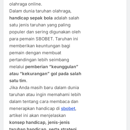
olahraga online.
Dalam dunia taruhan olahraga,
handicap sepak bola
adalah salah
satu jenis taruhan yang paling
populer dan sering digunakan oleh
para pemain SBOBET. Taruhan ini
memberikan keuntungan bagi
pemain dengan membuat
pertandingan lebih seimbang
melalui
pemberian “keunggulan”
atau “kekurangan” gol pada salah
satu tim
.
Jika Anda masih baru dalam dunia
taruhan atau ingin memahami lebih
dalam tentang cara membaca dan
menerapkan handicap di
sbobet
,
artikel ini akan menjelaskan
konsep handicap, jenis-jenis
taruhan handicap, serta strategi