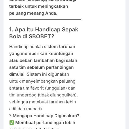
terbaik untuk meningkatkan
peluang menang Anda
.
1. Apa Itu Handicap Sepak
Bola di SBOBET?
Handicap adalah
sistem taruhan
yang memberikan keuntungan
atau beban tambahan bagi salah
satu tim sebelum pertandingan
dimulai
. Sistem ini digunakan
untuk menyeimbangkan peluang
antara tim favorit (unggulan) dan
tim underdog (tidak diunggulkan),
sehingga membuat taruhan lebih
adil dan menarik.
?
Mengapa Handicap Digunakan?
Membuat pertandingan lebih