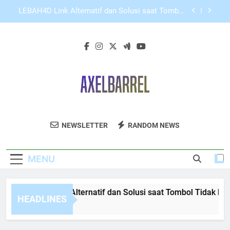
Skip
Cara Menghapus Cookie saat Akses KAYA787
to
Alternatif Bermasalah secara Aman
content
KAYA787 Alternatif dengan Sistem Akses yang
Fleksibel dan Adaptif
EDWINSLOT Link Alternatif dan Solusi saat
Tombol Tidak Berfungsi secara Sistematis
LEBAH4D Link Alternatif dan Solusi saat Tombol
Tidak Berfungsi secara Sistematis
Cara Menghapus Cookie saat Akses KAYA787
Alternatif Bermasalah secara Aman
Axel Barrel
Temukan Alat Masak Berkualitas Di Axel
KAYA787 Alternatif dengan Sistem Akses yang
NEWSLETTER
RANDOM NEWS
Fleksibel dan Adaptif
Barrel Untuk Dapur Anda.
MENU
WINSLOT Link Alternatif dan Solusi saat Tombol Tidak Berfung
HEADLINES
Weeks Ago