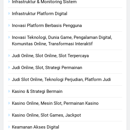
Infrastruktur & Monitoring Sistem
Infrastruktur Platform Digital
Inovasi Platform Berbasis Pengguna
Inovasi Teknologi, Dunia Game, Pengalaman Digital,
Komunitas Online, Transformasi Interaktif
Judi Online, Slot Online, Slot Terpercaya
Judi Online, Slot, Strategi Permainan
Judi Slot Online, Teknologi Perjudian, Platform Judi
Kasino & Strategi Bermain
Kasino Online, Mesin Slot, Permainan Kasino
Kasino Online, Slot Games, Jackpot
Keamanan Akses Digital