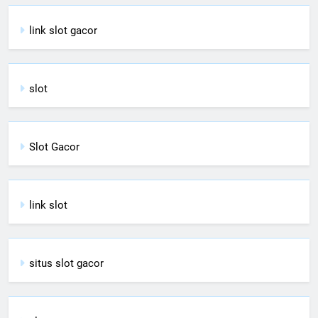
link slot gacor
slot
Slot Gacor
link slot
situs slot gacor