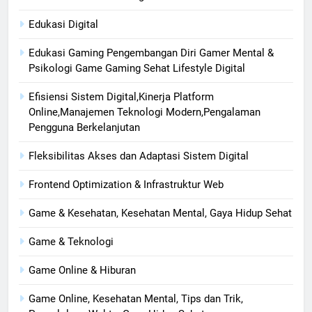
Edukasi Digital
Edukasi Gaming Pengembangan Diri Gamer Mental &
Psikologi Game Gaming Sehat Lifestyle Digital
Efisiensi Sistem Digital,Kinerja Platform
Online,Manajemen Teknologi Modern,Pengalaman
Pengguna Berkelanjutan
Fleksibilitas Akses dan Adaptasi Sistem Digital
Frontend Optimization & Infrastruktur Web
Game & Kesehatan, Kesehatan Mental, Gaya Hidup Sehat
Game & Teknologi
Game Online & Hiburan
Game Online, Kesehatan Mental, Tips dan Trik,