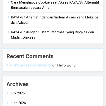
Cara Menghapus Cookie saat Akses KAYA787 Alternatif
Bermasalah secara Aman
KAYA787 Alternatif dengan Sistem Akses yang Fleksibel
dan Adaptif
KAYA787 dengan Sistem Informasi yang Ringkas dan
Mudah Diakses
Recent Comments
A WordPress Commenter
on
Hello world!
Archives
July 2026
June 2026