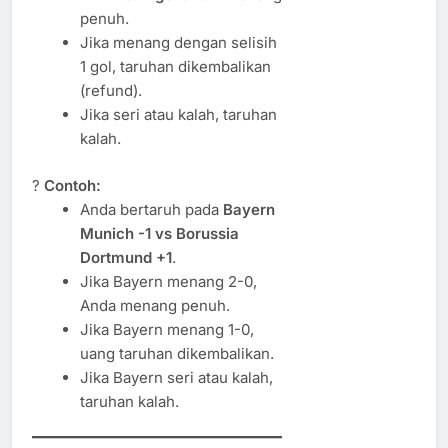
penuh.
Jika menang dengan selisih
1 gol, taruhan dikembalikan
(refund).
Jika seri atau kalah, taruhan
kalah.
?
Contoh:
Anda bertaruh pada
Bayern
Munich -1 vs Borussia
Dortmund +1
.
Jika Bayern menang 2-0,
Anda menang penuh.
Jika Bayern menang 1-0,
uang taruhan dikembalikan.
Jika Bayern seri atau kalah,
taruhan kalah.