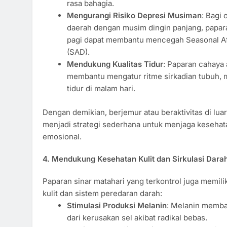
rasa bahagia.
Mengurangi Risiko Depresi Musiman
: Bagi 
daerah dengan musim dingin panjang, papar
pagi dapat membantu mencegah Seasonal Af
(SAD).
Mendukung Kualitas Tidur
: Paparan cahaya a
membantu mengatur ritme sirkadian tubuh, m
tidur di malam hari.
Dengan demikian, berjemur atau beraktivitas di lua
menjadi strategi sederhana untuk menjaga kesehat
emosional.
4. Mendukung Kesehatan Kulit dan Sirkulasi Dara
Paparan sinar matahari yang terkontrol juga memili
kulit dan sistem peredaran darah:
Stimulasi Produksi Melanin
: Melanin memban
dari kerusakan sel akibat radikal bebas.