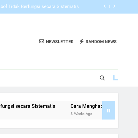
bol Tidak Berfungsi secara Sistematis
7 Alternatif Bermasalah secara Aman
stem Akses yang Fleksibel dan Adaptif
NEWSLETTER
RANDOM NEWS
bol Tidak Berfungsi secara Sistematis
bol Tidak Berfungsi secara Sistematis
7 Alternatif Bermasalah secara Aman
stem Akses yang Fleksibel dan Adaptif
ra Sistematis
Cara Menghapus Cookie saat Akses KAYA7
3 Weeks Ago