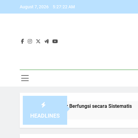
Skip
August 7, 2026
5:27:23 AM
to
content
Axe
Temukan Al
 saat Tombol Tidak Berfungsi secara Sistematis
LEBAH4D
2 Weeks A
HEADLINES