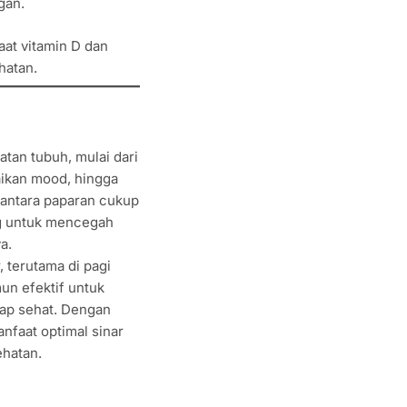
gan.
aat vitamin D dan
hatan.
tan tubuh, mulai dari
aikan mood, hingga
antara paparan cukup
ng untuk mencegah
a.
 terutama di pagi
un efektif untuk
tap sehat. Dengan
nfaat optimal sinar
ehatan.