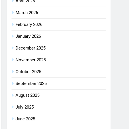
April 2026
March 2026
February 2026
January 2026
December 2025
November 2025
October 2025
September 2025
August 2025
July 2025
June 2025