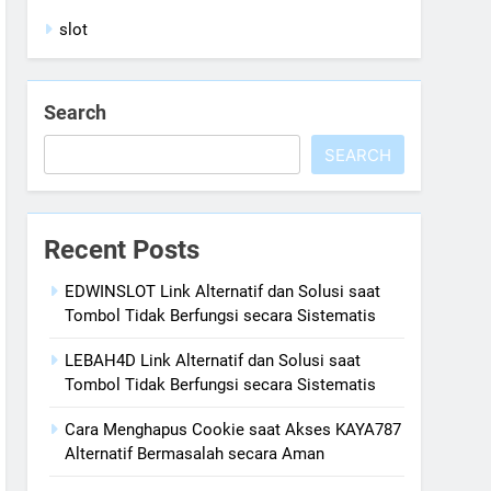
slot
Search
SEARCH
Recent Posts
EDWINSLOT Link Alternatif dan Solusi saat
Tombol Tidak Berfungsi secara Sistematis
LEBAH4D Link Alternatif dan Solusi saat
Tombol Tidak Berfungsi secara Sistematis
Cara Menghapus Cookie saat Akses KAYA787
Alternatif Bermasalah secara Aman