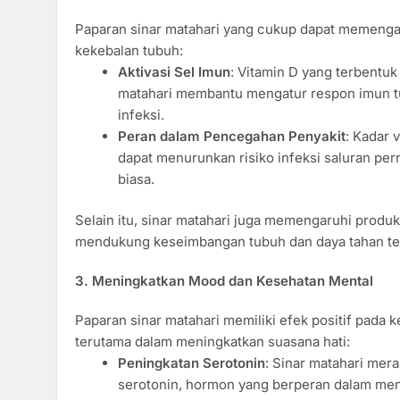
Paparan sinar matahari yang cukup dapat memenga
kekebalan tubuh:
Aktivasi Sel Imun
: Vitamin D yang terbentuk
matahari membantu mengatur respon imun t
infeksi.
Peran dalam Pencegahan Penyakit
: Kadar 
dapat menurunkan risiko infeksi saluran per
biasa.
Selain itu, sinar matahari juga memengaruhi produk
mendukung keseimbangan tubuh dan daya tahan te
3. Meningkatkan Mood dan Kesehatan Mental
Paparan sinar matahari memiliki efek positif pada 
terutama dalam meningkatkan suasana hati:
Peningkatan Serotonin
: Sinar matahari mer
serotonin, hormon yang berperan dalam me