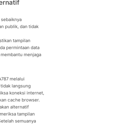
rnatif
 sebaiknya
 publik, dan tidak
stikan tampilan
 ada permintaan data
at membantu menjaga
787 melalui
 tidak langsung
sa koneksi internet,
hkan cache browser.
kan alternatif
emeriksa tampilan
 Setelah semuanya