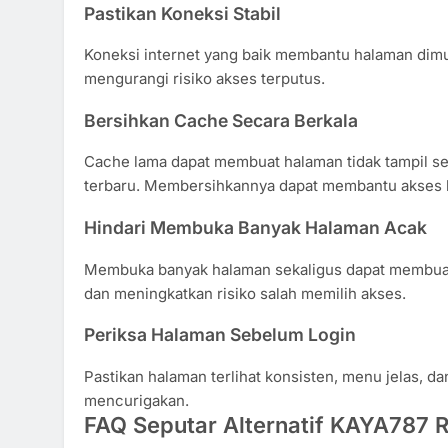
Pastikan Koneksi Stabil
Koneksi internet yang baik membantu halaman dimu
mengurangi risiko akses terputus.
Bersihkan Cache Secara Berkala
Cache lama dapat membuat halaman tidak tampil s
terbaru. Membersihkannya dapat membantu akses l
Hindari Membuka Banyak Halaman Acak
Membuka banyak halaman sekaligus dapat membua
dan meningkatkan risiko salah memilih akses.
Periksa Halaman Sebelum Login
Pastikan halaman terlihat konsisten, menu jelas, dan
mencurigakan.
FAQ Seputar Alternatif KAYA787 