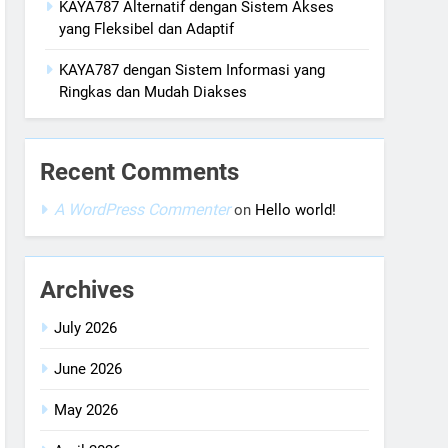
KAYA787 Alternatif dengan Sistem Akses
yang Fleksibel dan Adaptif
KAYA787 dengan Sistem Informasi yang
Ringkas dan Mudah Diakses
Recent Comments
A WordPress Commenter
on
Hello world!
Archives
July 2026
June 2026
May 2026