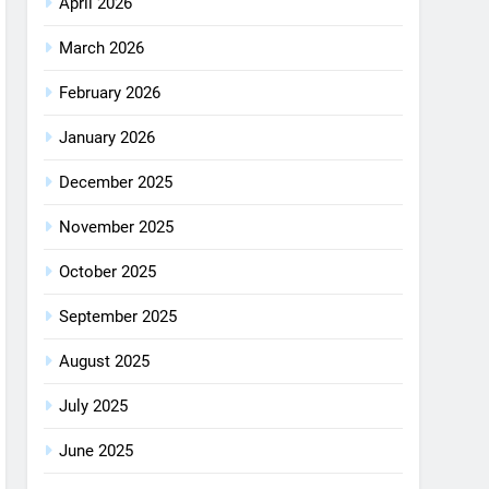
April 2026
March 2026
February 2026
January 2026
December 2025
November 2025
October 2025
September 2025
August 2025
July 2025
June 2025