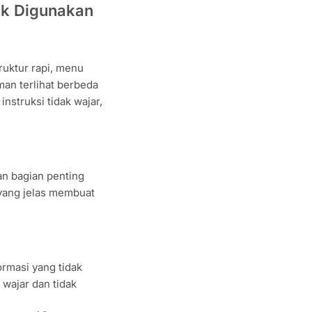
ak Digunakan
ruktur rapi, menu
aman terlihat berbeda
nstruksi tidak wajar,
n bagian penting
yang jelas membuat
rmasi yang tidak
 wajar dan tidak