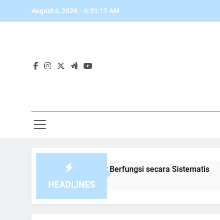
Skip
August 6, 2026
6:39:13 AM
to
content
Axe
Temukan Al
saat Tombol Tidak Berfungsi secara Sistematis
LEBAH4D 
2 Weeks A
HEADLINES