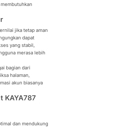
ap membutuhkan
r
rnilai jika tetap aman
ingungkan dapat
es yang stabil,
ngguna merasa lebih
ai bagian dari
iksa halaman,
rmasi akun biasanya
at KAYA787
ptimal dan mendukung