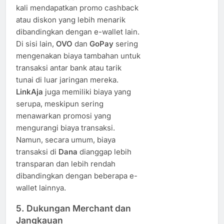
kali mendapatkan promo cashback
atau diskon yang lebih menarik
dibandingkan dengan e-wallet lain.
Di sisi lain,
OVO
dan
GoPay
sering
mengenakan biaya tambahan untuk
transaksi antar bank atau tarik
tunai di luar jaringan mereka.
LinkAja
juga memiliki biaya yang
serupa, meskipun sering
menawarkan promosi yang
mengurangi biaya transaksi.
Namun, secara umum, biaya
transaksi di
Dana
dianggap lebih
transparan dan lebih rendah
dibandingkan dengan beberapa e-
wallet lainnya.
5. Dukungan Merchant dan
Jangkauan