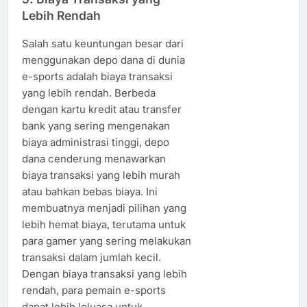
Lebih Rendah
Salah satu keuntungan besar dari
menggunakan depo dana di dunia
e-sports adalah biaya transaksi
yang lebih rendah. Berbeda
dengan kartu kredit atau transfer
bank yang sering mengenakan
biaya administrasi tinggi, depo
dana cenderung menawarkan
biaya transaksi yang lebih murah
atau bahkan bebas biaya. Ini
membuatnya menjadi pilihan yang
lebih hemat biaya, terutama untuk
para gamer yang sering melakukan
transaksi dalam jumlah kecil.
Dengan biaya transaksi yang lebih
rendah, para pemain e-sports
dapat lebih leluasa untuk