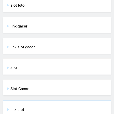
slot toto
link gacor
link slot gacor
slot
Slot Gacor
link slot