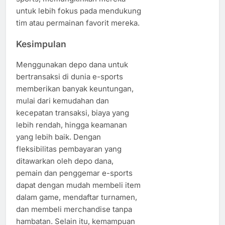
untuk lebih fokus pada mendukung
tim atau permainan favorit mereka.
Kesimpulan
Menggunakan depo dana untuk
bertransaksi di dunia e-sports
memberikan banyak keuntungan,
mulai dari kemudahan dan
kecepatan transaksi, biaya yang
lebih rendah, hingga keamanan
yang lebih baik. Dengan
fleksibilitas pembayaran yang
ditawarkan oleh depo dana,
pemain dan penggemar e-sports
dapat dengan mudah membeli item
dalam game, mendaftar turnamen,
dan membeli merchandise tanpa
hambatan. Selain itu, kemampuan