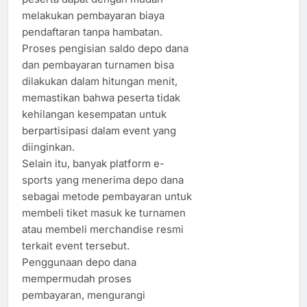
melakukan pembayaran biaya
pendaftaran tanpa hambatan.
Proses pengisian saldo depo dana
dan pembayaran turnamen bisa
dilakukan dalam hitungan menit,
memastikan bahwa peserta tidak
kehilangan kesempatan untuk
berpartisipasi dalam event yang
diinginkan.
Selain itu, banyak platform e-
sports yang menerima depo dana
sebagai metode pembayaran untuk
membeli tiket masuk ke turnamen
atau membeli merchandise resmi
terkait event tersebut.
Penggunaan depo dana
mempermudah proses
pembayaran, mengurangi