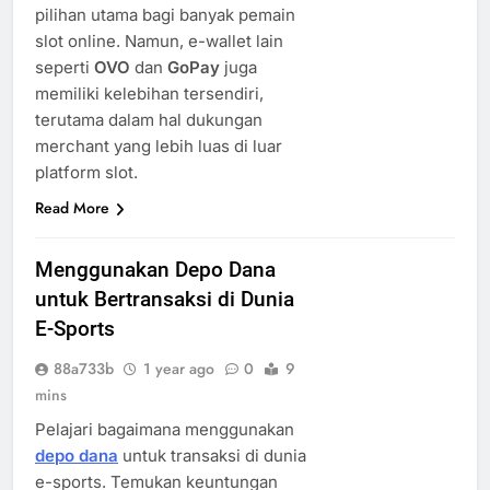
pilihan utama bagi banyak pemain
slot online. Namun, e-wallet lain
seperti
OVO
dan
GoPay
juga
memiliki kelebihan tersendiri,
terutama dalam hal dukungan
merchant yang lebih luas di luar
platform slot.
Read More
Menggunakan Depo Dana
untuk Bertransaksi di Dunia
E-Sports
88a733b
1 year ago
0
9
mins
Pelajari bagaimana menggunakan
depo dana
untuk transaksi di dunia
e-sports. Temukan keuntungan