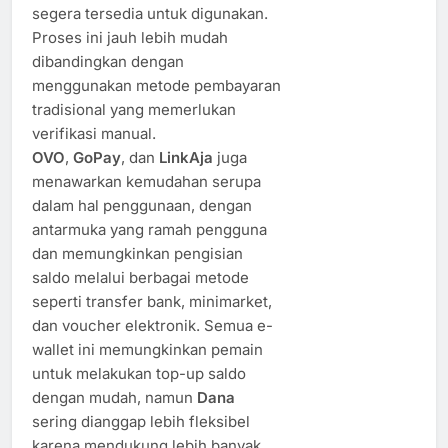
segera tersedia untuk digunakan.
Proses ini jauh lebih mudah
dibandingkan dengan
menggunakan metode pembayaran
tradisional yang memerlukan
verifikasi manual.
OVO
,
GoPay
, dan
LinkAja
juga
menawarkan kemudahan serupa
dalam hal penggunaan, dengan
antarmuka yang ramah pengguna
dan memungkinkan pengisian
saldo melalui berbagai metode
seperti transfer bank, minimarket,
dan voucher elektronik. Semua e-
wallet ini memungkinkan pemain
untuk melakukan top-up saldo
dengan mudah, namun
Dana
sering dianggap lebih fleksibel
karena mendukung lebih banyak