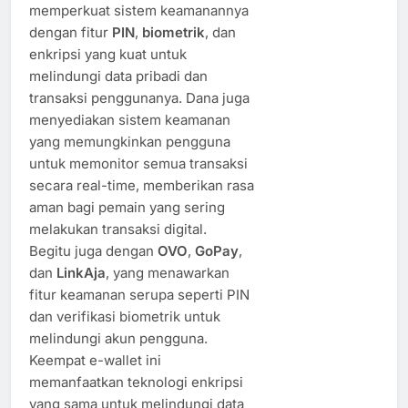
memperkuat sistem keamanannya
dengan fitur
PIN
,
biometrik
, dan
enkripsi yang kuat untuk
melindungi data pribadi dan
transaksi penggunanya. Dana juga
menyediakan sistem keamanan
yang memungkinkan pengguna
untuk memonitor semua transaksi
secara real-time, memberikan rasa
aman bagi pemain yang sering
melakukan transaksi digital.
Begitu juga dengan
OVO
,
GoPay
,
dan
LinkAja
, yang menawarkan
fitur keamanan serupa seperti PIN
dan verifikasi biometrik untuk
melindungi akun pengguna.
Keempat e-wallet ini
memanfaatkan teknologi enkripsi
yang sama untuk melindungi data