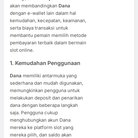
akan membandingkan
Dana
dengan e-wallet lain dalam hal
kemudahan, kecepatan, keamanan,
serta biaya transaksi untuk
membantu pemain memilih metode
pembayaran terbaik dalam bermain
slot online.
1. Kemudahan Penggunaan
Dana
memiliki antarmuka yang
sederhana dan mudah digunakan,
memungkinkan pengguna untuk
melakukan deposit dan penarikan
dana dengan beberapa langkah
saja. Pengguna cukup
menghubungkan akun Dana
mereka ke platform slot yang
mereka pilih, dan saldo akan