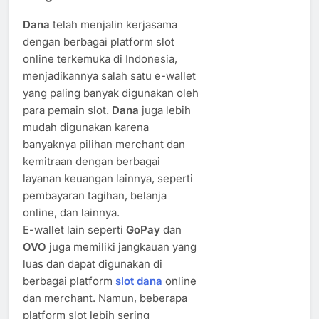
Dana
telah menjalin kerjasama
dengan berbagai platform slot
online terkemuka di Indonesia,
menjadikannya salah satu e-wallet
yang paling banyak digunakan oleh
para pemain slot.
Dana
juga lebih
mudah digunakan karena
banyaknya pilihan merchant dan
kemitraan dengan berbagai
layanan keuangan lainnya, seperti
pembayaran tagihan, belanja
online, dan lainnya.
E-wallet lain seperti
GoPay
dan
OVO
juga memiliki jangkauan yang
luas dan dapat digunakan di
berbagai platform
slot dana
online
dan merchant. Namun, beberapa
platform slot lebih sering