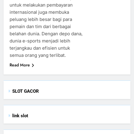
untuk melakukan pembayaran
internasional juga membuka
peluang lebih besar bagi para
pemain dan tim dari berbagai
belahan dunia. Dengan depo dana,
dunia e-sports menjadi lebih
terjangkau dan efisien untuk
semua orang yang terlibat.
Read More
SLOT GACOR
link slot