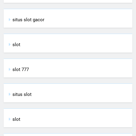
situs slot gacor
slot
slot 777
situs slot
slot