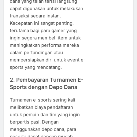
dana yang telah terisi langsung
dapat digunakan untuk melakukan
transaksi secara instan.
Kecepatan ini sangat penting,
terutama bagi para gamer yang
ingin segera membeli item untuk
meningkatkan performa mereka
dalam pertandingan atau
mempersiapkan diri untuk event e-
sports yang mendatang.
2.
Pembayaran Turnamen E-
Sports dengan Depo Dana
Turnamen e-sports sering kali
melibatkan biaya pendaftaran
untuk pemain dan tim yang ingin
berpartisipasi. Dengan
menggunakan depo dana, para
peserta dapat dengan mudah