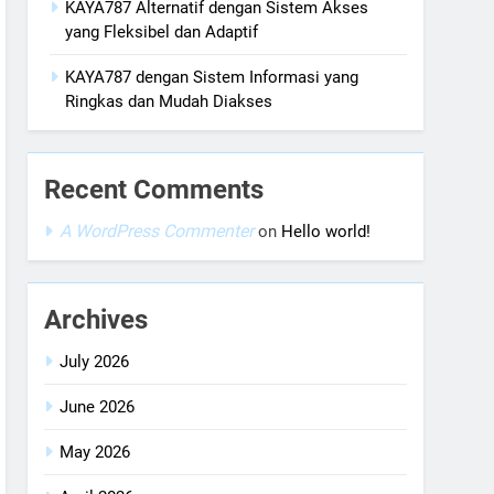
KAYA787 Alternatif dengan Sistem Akses
yang Fleksibel dan Adaptif
KAYA787 dengan Sistem Informasi yang
Ringkas dan Mudah Diakses
Recent Comments
A WordPress Commenter
on
Hello world!
Archives
July 2026
June 2026
May 2026