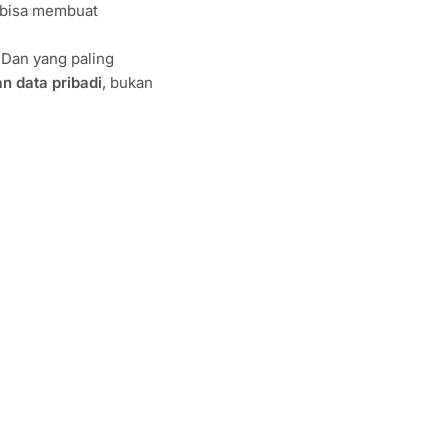
n bisa membuat
 Dan yang paling
n data pribadi
, bukan