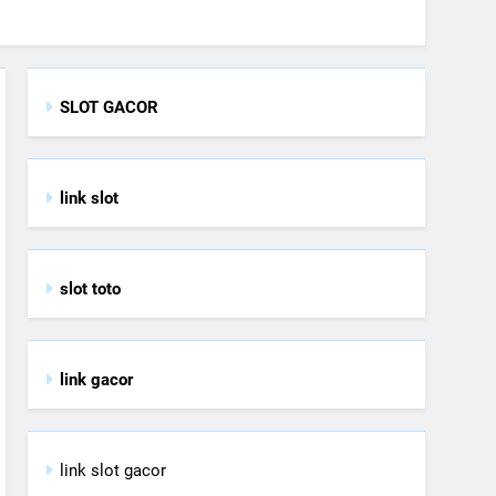
SLOT GACOR
link slot
slot toto
link gacor
link slot gacor