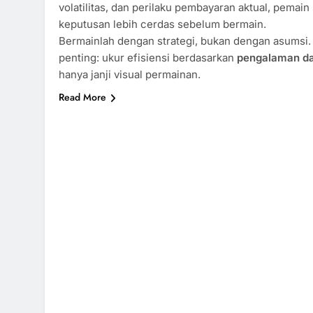
volatilitas, dan perilaku pembayaran aktual, pemai
keputusan lebih cerdas sebelum bermain.
Bermainlah dengan strategi, bukan dengan asumsi.
penting: ukur efisiensi berdasarkan
pengalaman da
hanya janji visual permainan.
Read More