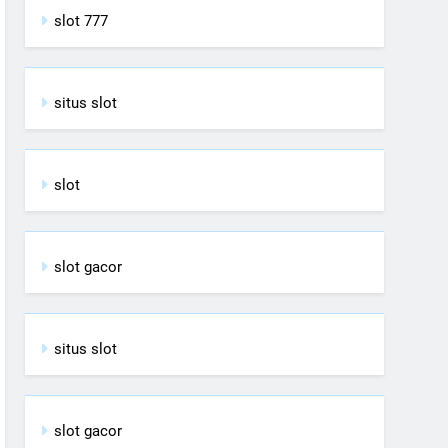
slot 777
situs slot
slot
slot gacor
situs slot
slot gacor