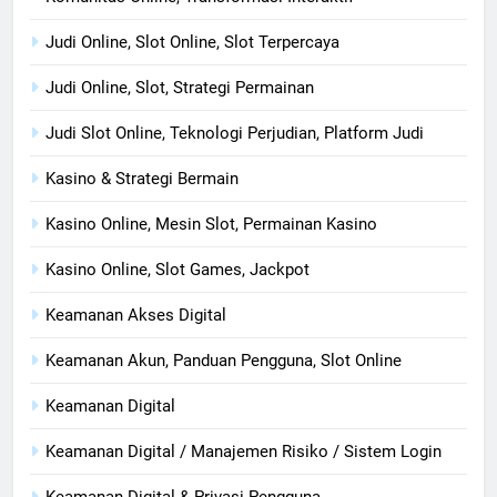
Judi Online, Slot Online, Slot Terpercaya
Judi Online, Slot, Strategi Permainan
Judi Slot Online, Teknologi Perjudian, Platform Judi
Kasino & Strategi Bermain
Kasino Online, Mesin Slot, Permainan Kasino
Kasino Online, Slot Games, Jackpot
Keamanan Akses Digital
Keamanan Akun, Panduan Pengguna, Slot Online
Keamanan Digital
Keamanan Digital / Manajemen Risiko / Sistem Login
Keamanan Digital & Privasi Pengguna