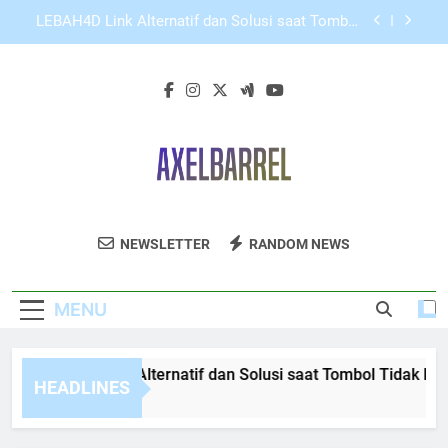
Skip
Cara Menghapus Cookie saat Akses KAYA787
to
Alternatif Bermasalah secara Aman
content
KAYA787 Alternatif dengan Sistem Akses yang
Fleksibel dan Adaptif
EDWINSLOT Link Alternatif dan Solusi saat
Tombol Tidak Berfungsi secara Sistematis
LEBAH4D Link Alternatif dan Solusi saat Tombol
Tidak Berfungsi secara Sistematis
Cara Menghapus Cookie saat Akses KAYA787
Alternatif Bermasalah secara Aman
Axel Barrel
Temukan Alat Masak Berkualitas Di Axel
KAYA787 Alternatif dengan Sistem Akses yang
NEWSLETTER
RANDOM NEWS
Fleksibel dan Adaptif
Barrel Untuk Dapur Anda.
MENU
WINSLOT Link Alternatif dan Solusi saat Tombol Tidak Berfung
HEADLINES
Weeks Ago