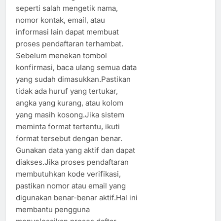
seperti salah mengetik nama,
nomor kontak, email, atau
informasi lain dapat membuat
proses pendaftaran terhambat.
Sebelum menekan tombol
konfirmasi, baca ulang semua data
yang sudah dimasukkan.Pastikan
tidak ada huruf yang tertukar,
angka yang kurang, atau kolom
yang masih kosong.Jika sistem
meminta format tertentu, ikuti
format tersebut dengan benar.
Gunakan data yang aktif dan dapat
diakses.Jika proses pendaftaran
membutuhkan kode verifikasi,
pastikan nomor atau email yang
digunakan benar-benar aktif.Hal ini
membantu pengguna