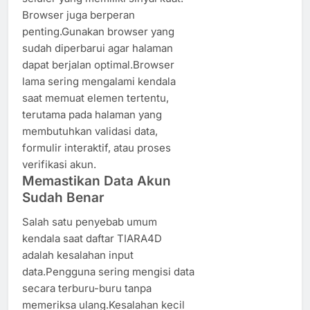
Browser juga berperan
penting.Gunakan browser yang
sudah diperbarui agar halaman
dapat berjalan optimal.Browser
lama sering mengalami kendala
saat memuat elemen tertentu,
terutama pada halaman yang
membutuhkan validasi data,
formulir interaktif, atau proses
verifikasi akun.
Memastikan Data Akun
Sudah Benar
Salah satu penyebab umum
kendala saat daftar TIARA4D
adalah kesalahan input
data.Pengguna sering mengisi data
secara terburu-buru tanpa
memeriksa ulang.Kesalahan kecil