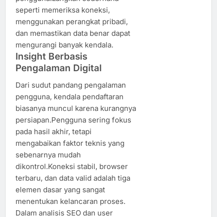
seperti memeriksa koneksi,
menggunakan perangkat pribadi,
dan memastikan data benar dapat
mengurangi banyak kendala.
Insight Berbasis
Pengalaman Digital
Dari sudut pandang pengalaman
pengguna, kendala pendaftaran
biasanya muncul karena kurangnya
persiapan.Pengguna sering fokus
pada hasil akhir, tetapi
mengabaikan faktor teknis yang
sebenarnya mudah
dikontrol.Koneksi stabil, browser
terbaru, dan data valid adalah tiga
elemen dasar yang sangat
menentukan kelancaran proses.
Dalam analisis SEO dan user