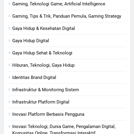
Gaming, Teknologi Game, Artificial Intelligence
Gaming, Tips & Trik, Panduan Pemula, Gaming Strategy
Gaya Hidup & Kesehatan Digital
Gaya Hidup Digital
Gaya Hidup Sehat & Teknologi
Hiburan, Teknologi, Gaya Hidup
Identitas Brand Digital
Infrastruktur & Monitoring Sistem
Infrastruktur Platform Digital
Inovasi Platform Berbasis Pengguna
Inovasi Teknologi, Dunia Game, Pengalaman Digital,
Komunitas Online, Transformasi Interaktif