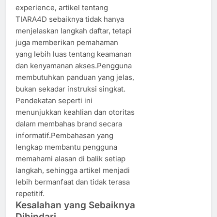
experience, artikel tentang
TIARA4D sebaiknya tidak hanya
menjelaskan langkah daftar, tetapi
juga memberikan pemahaman
yang lebih luas tentang keamanan
dan kenyamanan akses.Pengguna
membutuhkan panduan yang jelas,
bukan sekadar instruksi singkat.
Pendekatan seperti ini
menunjukkan keahlian dan otoritas
dalam membahas brand secara
informatif.Pembahasan yang
lengkap membantu pengguna
memahami alasan di balik setiap
langkah, sehingga artikel menjadi
lebih bermanfaat dan tidak terasa
repetitif.
Kesalahan yang Sebaiknya
Dihindari