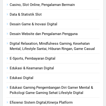
Casino, Slot Online, Pengalaman Bermain
Data & Statistik Slot
Desain Game & Inovasi Digital
Desain Website dan Pengalaman Pengguna
Digital Relaxation, Mindfulness Gaming, Kesehatan
Mental, Lifestyle Santai, Hiburan Ringan, Game Casual
E-Sports, Pembayaran Digital
Edukasi & Keamanan Digital
Edukasi Digital
Edukasi Gaming Pengembangan Diri Gamer Mental &
Psikologi Game Gaming Sehat Lifestyle Digital
Efisiensi Sistem Digital,Kinerja Platform