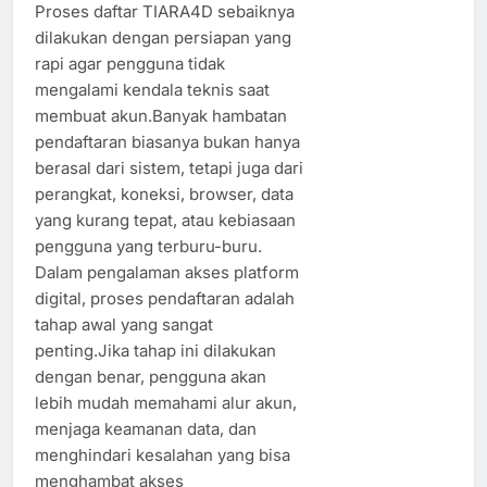
Proses daftar TIARA4D sebaiknya
dilakukan dengan persiapan yang
rapi agar pengguna tidak
mengalami kendala teknis saat
membuat akun.Banyak hambatan
pendaftaran biasanya bukan hanya
berasal dari sistem, tetapi juga dari
perangkat, koneksi, browser, data
yang kurang tepat, atau kebiasaan
pengguna yang terburu-buru.
Dalam pengalaman akses platform
digital, proses pendaftaran adalah
tahap awal yang sangat
penting.Jika tahap ini dilakukan
dengan benar, pengguna akan
lebih mudah memahami alur akun,
menjaga keamanan data, dan
menghindari kesalahan yang bisa
menghambat akses