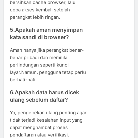
bersihkan cache browser, lalu
coba akses kembali setelah
perangkat lebih ringan.
5.Apakah aman menyimpan
kata sandi di browser?
Aman hanya jika perangkat benar-
benar pribadi dan memiliki
perlindungan seperti kunci
layar.Namun, pengguna tetap perlu
berhati-hati.
6.Apakah data harus dicek
ulang sebelum daftar?
Ya, pengecekan ulang penting agar
tidak terjadi kesalahan input yang
dapat menghambat proses
pendaftaran atau verifikasi.