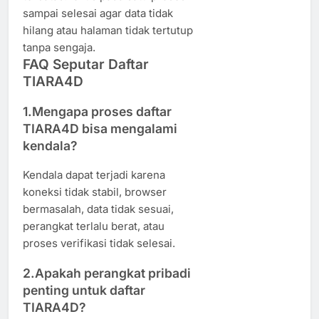
sampai selesai agar data tidak
hilang atau halaman tidak tertutup
tanpa sengaja.
FAQ Seputar Daftar
TIARA4D
1.Mengapa proses daftar
TIARA4D bisa mengalami
kendala?
Kendala dapat terjadi karena
koneksi tidak stabil, browser
bermasalah, data tidak sesuai,
perangkat terlalu berat, atau
proses verifikasi tidak selesai.
2.Apakah perangkat pribadi
penting untuk daftar
TIARA4D?