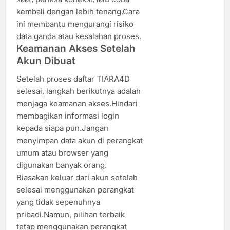
kembali dengan lebih tenang.Cara
ini membantu mengurangi risiko
data ganda atau kesalahan proses.
Keamanan Akses Setelah
Akun Dibuat
Setelah proses daftar TIARA4D
selesai, langkah berikutnya adalah
menjaga keamanan akses.Hindari
membagikan informasi login
kepada siapa pun.Jangan
menyimpan data akun di perangkat
umum atau browser yang
digunakan banyak orang.
Biasakan keluar dari akun setelah
selesai menggunakan perangkat
yang tidak sepenuhnya
pribadi.Namun, pilihan terbaik
tetap menggunakan perangkat