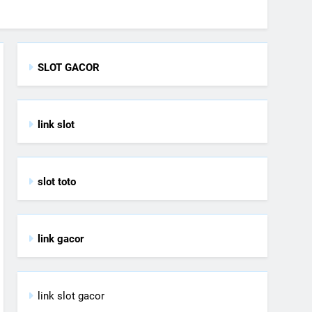
SLOT GACOR
link slot
slot toto
link gacor
link slot gacor