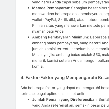
yang harus Anda capai sebelum pembayaran 
Metode Pembayaran
: Sebagian besar situs 
menawarkan beberapa opsi pembayaran, seper
wallet (PayPal, Skrill, dll.), atau metode pemb
Pilihlah situs yang menawarkan metode pem
nyaman bagi Anda.
Ambang Pembayaran Minimum
: Beberapa 
ambang batas pembayaran, yang berarti And
jumlah komisi tertentu sebelum bisa menari
Misalnya, jika ambang batas adalah $50, ma
menarik komisi setelah Anda mengumpulkan 
komisi.
4. Faktor-Faktor yang Mempengaruhi Besa
Ada beberapa faktor yang dapat memengaruhi besa
terima sebagai upline dalam slot online:
Jumlah Pemain yang Direferensikan
: Sema
yang Anda referensikan, semakin besar pel