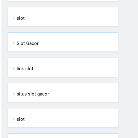
slot
Slot Gacor
link slot
situs slot gacor
slot