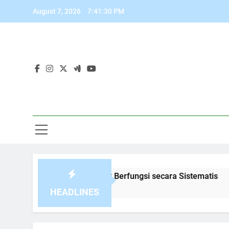
Skip
August 7, 2026
7:41:31 PM
to
content
Axe
Temukan Al
aat Tombol Tidak Berfungsi secara Sistematis
LEBAH4D L
2 Weeks Ag
HEADLINES