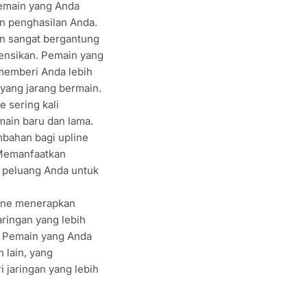
emain yang Anda
n penghasilan Anda.
an sangat bergantung
ensikan. Pemain yang
memberi Anda lebih
yang jarang bermain.
ne sering kali
ain baru dan lama.
mbahan bagi upline
 Memanfaatkan
n peluang Anda untuk
nline menerapkan
ringan yang lebih
. Pemain yang Anda
lain, yang
 jaringan yang lebih