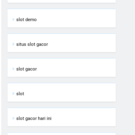
slot demo
situs slot gacor
slot gacor
slot
slot gacor hari ini