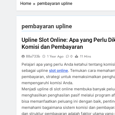
Home
pembayaran upline
pembayaran upline
Upline Slot Online: Apa yang Perlu D
Komisi dan Pembayaran
88a733b
1 Year Ago
0
11 Mins
Pelajari apa yang perlu Anda ketahui tentang komi
sebagai upline
slot online
. Temukan cara memahami
pembayaran, strategi untuk memaksimalkan penghas
mempengaruhi komisi Anda.
Menjadi upline di slot online membuka banyak pel
menghasilkan penghasilan pasif melalui program afi
bisa memanfaatkan peluang ini dengan baik, pentin
memahami bagaimana sistem komisi dan pembayara
dan struktur pembayaran adalah faktor utama yan