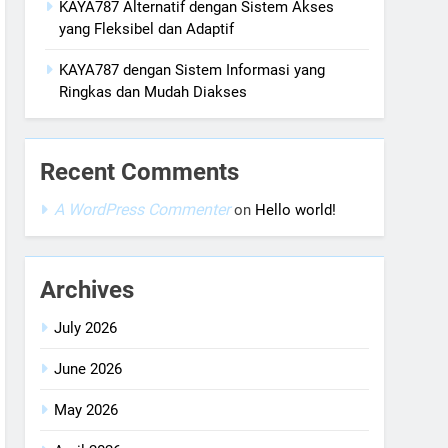
KAYA787 Alternatif dengan Sistem Akses
yang Fleksibel dan Adaptif
KAYA787 dengan Sistem Informasi yang
Ringkas dan Mudah Diakses
Recent Comments
A WordPress Commenter
on
Hello world!
Archives
July 2026
June 2026
May 2026