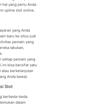
l-hal yang perlu Anda
 upline slot online.
bayaran yang Anda
in baru ke situs judi
ktivitas pemain yang
ereka lakukan,
a.
i setiap pemain yang
 ini bisa bersifat satu
 atau berkelanjutan
yang Anda bawa).
si Slot
ang berbeda-beda.
itemukan dalam