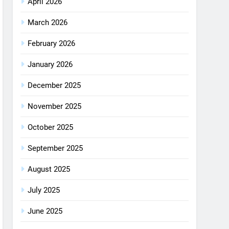
April 2026
March 2026
February 2026
January 2026
December 2025
November 2025
October 2025
September 2025
August 2025
July 2025
June 2025