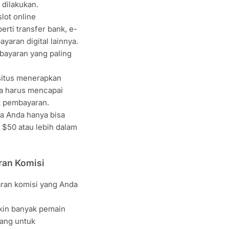
dilakukan.
slot online
ti transfer bank, e-
ayaran digital lainnya.
bayaran yang paling
situs menerapkan
a harus mencapai
k pembayaran.
ka Anda hanya bisa
$50 atau lebih dalam
ran Komisi
ran komisi yang Anda
kin banyak pemain
uang untuk