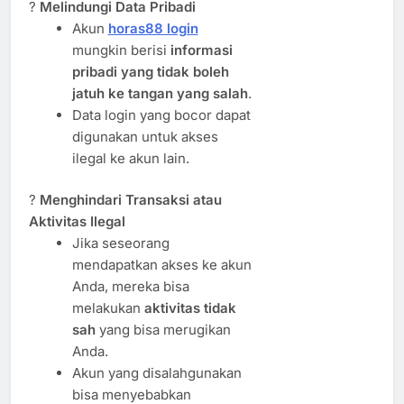
?
Melindungi Data Pribadi
Akun
horas88 login
mungkin berisi
informasi
pribadi yang tidak boleh
jatuh ke tangan yang salah
.
Data login yang bocor dapat
digunakan untuk akses
ilegal ke akun lain.
?
Menghindari Transaksi atau
Aktivitas Ilegal
Jika seseorang
mendapatkan akses ke akun
Anda, mereka bisa
melakukan
aktivitas tidak
sah
yang bisa merugikan
Anda.
Akun yang disalahgunakan
bisa menyebabkan