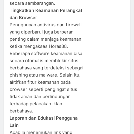
secara sembarangan.
Tingkatkan Keamanan Perangkat
dan Browser
Penggunaan antivirus dan firewall
yang diperbarui juga berperan
penting dalam menjaga keamanan
ketika mengakses Horas88.
Beberapa software keamanan bisa
secara otomatis memblokir situs
berbahaya yang terdeteksi sebagai
phishing atau malware. Selain itu,
aktifkan fitur keamanan pada
browser seperti pengingat situs
tidak aman dan perlindungan
terhadap pelacakan iklan
berbahaya.
Laporan dan Edukasi Pengguna
Lain
Apabila menemukan link yang