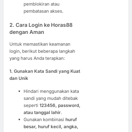
pemblokiran atau
pembatasan akses.
2. Cara Login ke Horas88
dengan Aman
Untuk memastikan keamanan
login, berikut beberapa langkah
yang harus Anda terapkan:
1. Gunakan Kata Sandi yang Kuat
dan Unik
Hindari menggunakan kata
sandi yang mudah ditebak
seperti
123456, password,
atau tanggal lahir
.
Gunakan kombinasi
huruf
besar, huruf kecil, angka,