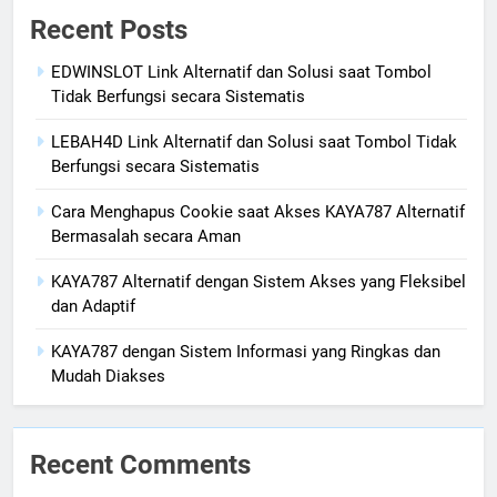
Recent Posts
EDWINSLOT Link Alternatif dan Solusi saat Tombol
Tidak Berfungsi secara Sistematis
LEBAH4D Link Alternatif dan Solusi saat Tombol Tidak
Berfungsi secara Sistematis
Cara Menghapus Cookie saat Akses KAYA787 Alternatif
Bermasalah secara Aman
KAYA787 Alternatif dengan Sistem Akses yang Fleksibel
dan Adaptif
KAYA787 dengan Sistem Informasi yang Ringkas dan
Mudah Diakses
Recent Comments