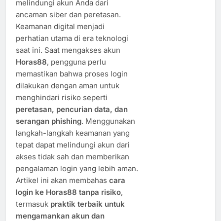
melindungi akun Anda dari
ancaman siber dan peretasan.
Keamanan digital menjadi
perhatian utama di era teknologi
saat ini. Saat mengakses akun
Horas88
, pengguna perlu
memastikan bahwa proses login
dilakukan dengan aman untuk
menghindari risiko seperti
peretasan, pencurian data, dan
serangan phishing
. Menggunakan
langkah-langkah keamanan yang
tepat dapat melindungi akun dari
akses tidak sah dan memberikan
pengalaman login yang lebih aman.
Artikel ini akan membahas
cara
login ke Horas88 tanpa risiko
,
termasuk
praktik terbaik untuk
mengamankan akun dan