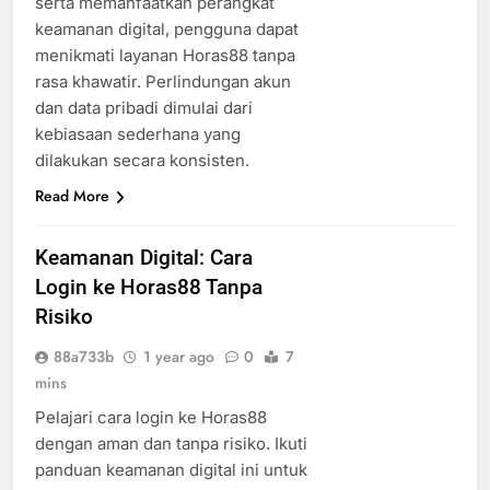
serta memanfaatkan perangkat
keamanan digital, pengguna dapat
menikmati layanan Horas88 tanpa
rasa khawatir. Perlindungan akun
dan data pribadi dimulai dari
kebiasaan sederhana yang
dilakukan secara konsisten.
Read More
Keamanan Digital: Cara
Login ke Horas88 Tanpa
Risiko
88a733b
1 year ago
0
7
mins
Pelajari cara login ke Horas88
dengan aman dan tanpa risiko. Ikuti
panduan keamanan digital ini untuk