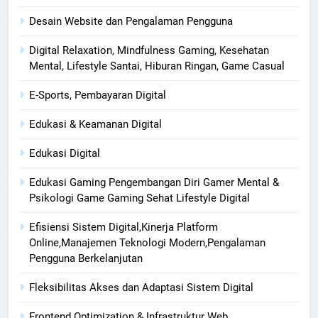
Desain Website dan Pengalaman Pengguna
Digital Relaxation, Mindfulness Gaming, Kesehatan
Mental, Lifestyle Santai, Hiburan Ringan, Game Casual
E-Sports, Pembayaran Digital
Edukasi & Keamanan Digital
Edukasi Digital
Edukasi Gaming Pengembangan Diri Gamer Mental &
Psikologi Game Gaming Sehat Lifestyle Digital
Efisiensi Sistem Digital,Kinerja Platform
Online,Manajemen Teknologi Modern,Pengalaman
Pengguna Berkelanjutan
Fleksibilitas Akses dan Adaptasi Sistem Digital
Frontend Optimization & Infrastruktur Web