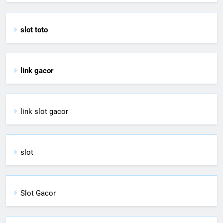
slot toto
link gacor
link slot gacor
slot
Slot Gacor