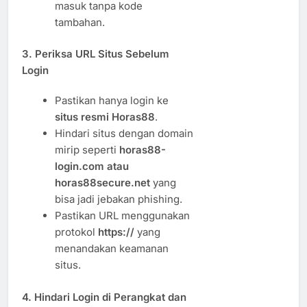
masuk tanpa kode
tambahan.
3. Periksa URL Situs Sebelum
Login
Pastikan hanya login ke
situs resmi Horas88
.
Hindari situs dengan domain
mirip seperti
horas88-
login.com atau
horas88secure.net
yang
bisa jadi jebakan phishing.
Pastikan URL menggunakan
protokol
https://
yang
menandakan keamanan
situs.
4. Hindari Login di Perangkat dan