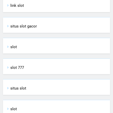
link slot
situs slot gacor
slot
slot 777
situs slot
slot