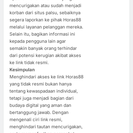
mencurigakan atau sudah menjadi
korban dari situs palsu, sebaiknya
segera laporkan ke pihak Horas88
melalui layanan pelanggan mereka.
Selain itu, bagikan informasi ini
kepada pengguna lain agar
semakin banyak orang terhindar
dari potensi kerugian akibat akses
ke link tidak resmi.
Kesimpulan
Menghindari akses ke link Horas88
yang tidak resmi bukan hanya
tentang kewaspadaan individual,
tetapi juga menjadi bagian dari
budaya digital yang aman dan
bertanggung jawab. Dengan
mengenali ciri link resmi,
menghindari tautan mencurigakan,