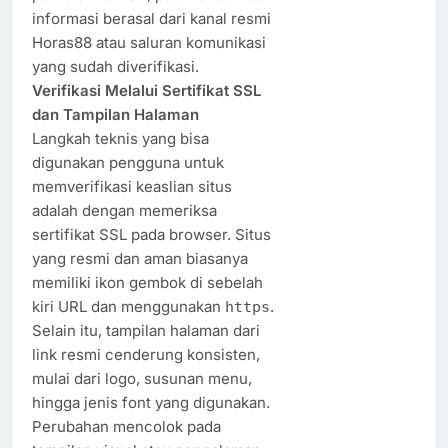
informasi berasal dari kanal resmi
Horas88 atau saluran komunikasi
yang sudah diverifikasi.
Verifikasi Melalui Sertifikat SSL
dan Tampilan Halaman
Langkah teknis yang bisa
digunakan pengguna untuk
memverifikasi keaslian situs
adalah dengan memeriksa
sertifikat SSL pada browser. Situs
yang resmi dan aman biasanya
memiliki ikon gembok di sebelah
kiri URL dan menggunakan
.
https
Selain itu, tampilan halaman dari
link resmi cenderung konsisten,
mulai dari logo, susunan menu,
hingga jenis font yang digunakan.
Perubahan mencolok pada