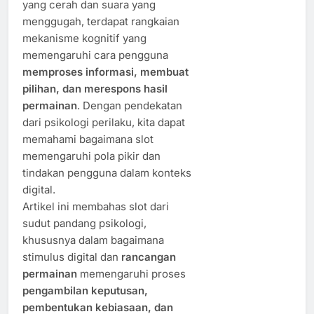
yang cerah dan suara yang
menggugah, terdapat rangkaian
mekanisme kognitif yang
memengaruhi cara pengguna
memproses informasi, membuat
pilihan, dan merespons hasil
permainan
. Dengan pendekatan
dari psikologi perilaku, kita dapat
memahami bagaimana slot
memengaruhi pola pikir dan
tindakan pengguna dalam konteks
digital.
Artikel ini membahas slot dari
sudut pandang psikologi,
khususnya dalam bagaimana
stimulus digital dan
rancangan
permainan
memengaruhi proses
pengambilan keputusan,
pembentukan kebiasaan, dan