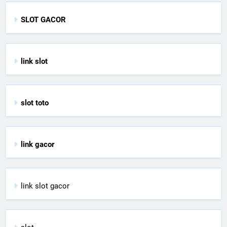
SLOT GACOR
link slot
slot toto
link gacor
link slot gacor