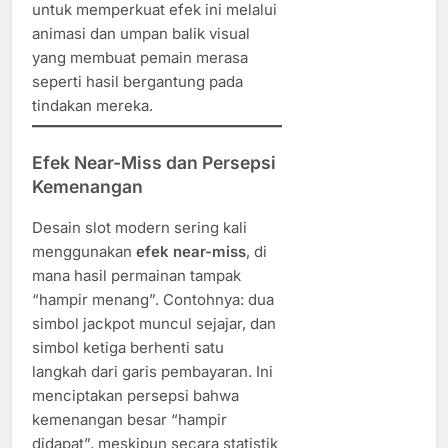
untuk memperkuat efek ini melalui
animasi dan umpan balik visual
yang membuat pemain merasa
seperti hasil bergantung pada
tindakan mereka.
Efek Near-Miss dan Persepsi
Kemenangan
Desain slot modern sering kali
menggunakan
efek near-miss
, di
mana hasil permainan tampak
“hampir menang”. Contohnya: dua
simbol jackpot muncul sejajar, dan
simbol ketiga berhenti satu
langkah dari garis pembayaran. Ini
menciptakan persepsi bahwa
kemenangan besar “hampir
didapat”, meskipun secara statistik