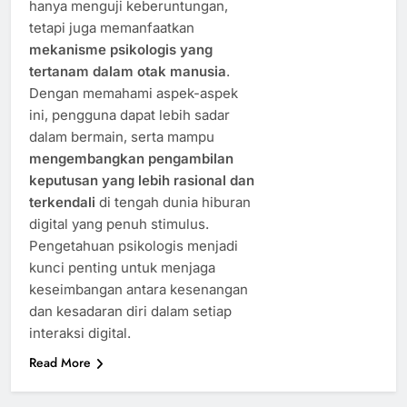
hanya menguji keberuntungan,
tetapi juga memanfaatkan
mekanisme psikologis yang
tertanam dalam otak manusia
.
Dengan memahami aspek-aspek
ini, pengguna dapat lebih sadar
dalam bermain, serta mampu
mengembangkan pengambilan
keputusan yang lebih rasional dan
terkendali
di tengah dunia hiburan
digital yang penuh stimulus.
Pengetahuan psikologis menjadi
kunci penting untuk menjaga
keseimbangan antara kesenangan
dan kesadaran diri dalam setiap
interaksi digital.
Read More