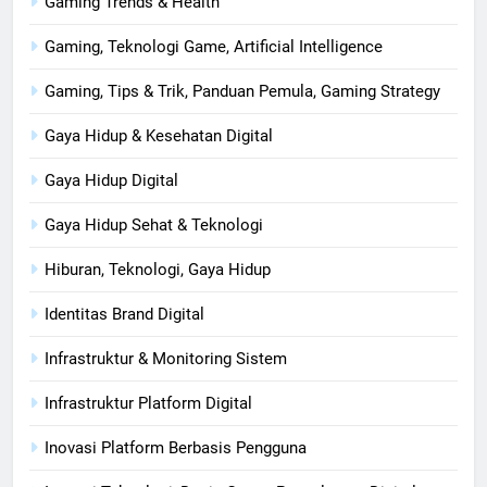
Gaming Trends & Health
Gaming, Teknologi Game, Artificial Intelligence
Gaming, Tips & Trik, Panduan Pemula, Gaming Strategy
Gaya Hidup & Kesehatan Digital
Gaya Hidup Digital
Gaya Hidup Sehat & Teknologi
Hiburan, Teknologi, Gaya Hidup
Identitas Brand Digital
Infrastruktur & Monitoring Sistem
Infrastruktur Platform Digital
Inovasi Platform Berbasis Pengguna