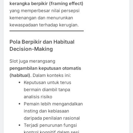
kerangka berpikir (framing effect)
yang memperbesar nilai persepsi
kemenangan dan menurunkan
kewaspadaan terhadap kerugian.
Pola Berpikir dan Habitual
Decision-Making
Slot juga merangsang
pengambilan keputusan otomatis
(habitual)
. Dalam konteks ini:
Keputusan untuk terus
bermain diambil tanpa
analisis risiko
Pemain lebih mengandalkan
insting dan kebiasaan
daripada penilaian rasional
Terjadi penurunan fungsi
kontrol kognitif dalam sesi