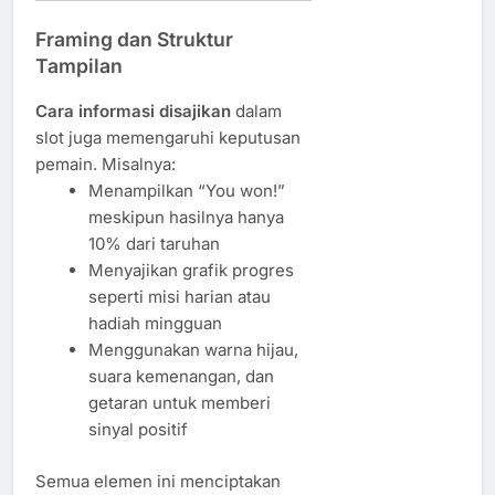
Framing dan Struktur
Tampilan
Cara informasi disajikan
dalam
slot juga memengaruhi keputusan
pemain. Misalnya:
Menampilkan “You won!”
meskipun hasilnya hanya
10% dari taruhan
Menyajikan grafik progres
seperti misi harian atau
hadiah mingguan
Menggunakan warna hijau,
suara kemenangan, dan
getaran untuk memberi
sinyal positif
Semua elemen ini menciptakan