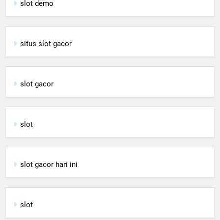
slot demo
situs slot gacor
slot gacor
slot
slot gacor hari ini
slot