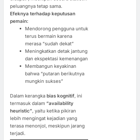
peluangnya tetap sama.
Efeknya terhadap keputusan
pemain:
Mendorong pengguna untuk
terus bermain karena
merasa “sudah dekat”
Meningkatkan detak jantung
dan ekspektasi kemenangan
Membangun keyakinan
bahwa “putaran berikutnya
mungkin sukses”
Dalam kerangka
bias kognitif
, ini
termasuk dalam
“availability
heuristic”
, yaitu ketika pikiran
lebih mengingat kejadian yang
terasa menonjol, meskipun jarang
terjadi.