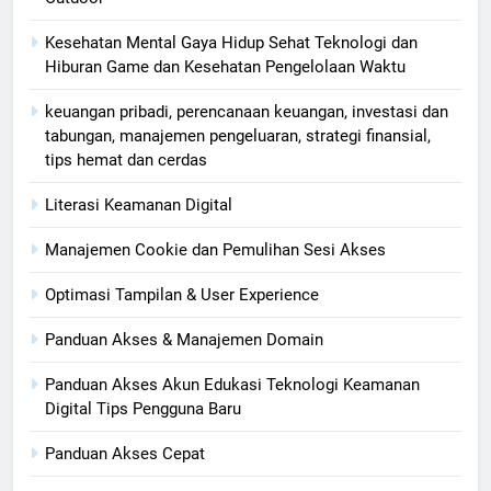
Kesehatan Mental Gaya Hidup Sehat Teknologi dan
Hiburan Game dan Kesehatan Pengelolaan Waktu
keuangan pribadi, perencanaan keuangan, investasi dan
tabungan, manajemen pengeluaran, strategi finansial,
tips hemat dan cerdas
Literasi Keamanan Digital
Manajemen Cookie dan Pemulihan Sesi Akses
Optimasi Tampilan & User Experience
Panduan Akses & Manajemen Domain
Panduan Akses Akun Edukasi Teknologi Keamanan
Digital Tips Pengguna Baru
Panduan Akses Cepat