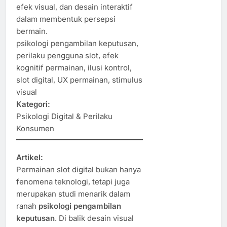
efek visual, dan desain interaktif
dalam membentuk persepsi
bermain.
psikologi pengambilan keputusan,
perilaku pengguna slot, efek
kognitif permainan, ilusi kontrol,
slot digital, UX permainan, stimulus
visual
Kategori:
Psikologi Digital & Perilaku
Konsumen
Artikel:
Permainan slot digital bukan hanya
fenomena teknologi, tetapi juga
merupakan studi menarik dalam
ranah
psikologi pengambilan
keputusan
. Di balik desain visual