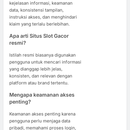
kejelasan informasi, keamanan
data, konsistensi tampilan,
instruksi akses, dan menghindari
klaim yang terlalu berlebihan.
Apa arti Situs Slot Gacor
resmi?
Istilah resmi biasanya digunakan
pengguna untuk mencari informasi
yang dianggap lebih jelas,
konsisten, dan relevan dengan
platform atau brand tertentu.
Mengapa keamanan akses
penting?
Keamanan akses penting karena
pengguna perlu menjaga data
pribadi, memahami proses login,