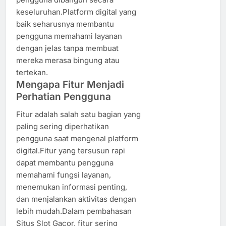
keseluruhan.Platform digital yang
baik seharusnya membantu
pengguna memahami layanan
dengan jelas tanpa membuat
mereka merasa bingung atau
tertekan.
Mengapa Fitur Menjadi
Perhatian Pengguna
Fitur adalah salah satu bagian yang
paling sering diperhatikan
pengguna saat mengenal platform
digital.Fitur yang tersusun rapi
dapat membantu pengguna
memahami fungsi layanan,
menemukan informasi penting,
dan menjalankan aktivitas dengan
lebih mudah.Dalam pembahasan
Situs Slot Gacor, fitur sering