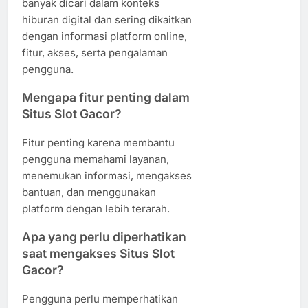
banyak dicari dalam konteks
hiburan digital dan sering dikaitkan
dengan informasi platform online,
fitur, akses, serta pengalaman
pengguna.
Mengapa fitur penting dalam
Situs Slot Gacor?
Fitur penting karena membantu
pengguna memahami layanan,
menemukan informasi, mengakses
bantuan, dan menggunakan
platform dengan lebih terarah.
Apa yang perlu diperhatikan
saat mengakses Situs Slot
Gacor?
Pengguna perlu memperhatikan