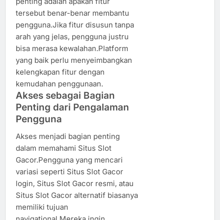
penting adalah apakah fitur
tersebut benar-benar membantu
pengguna.Jika fitur disusun tanpa
arah yang jelas, pengguna justru
bisa merasa kewalahan.Platform
yang baik perlu menyeimbangkan
kelengkapan fitur dengan
kemudahan penggunaan.
Akses sebagai Bagian
Penting dari Pengalaman
Pengguna
Akses menjadi bagian penting
dalam memahami Situs Slot
Gacor.Pengguna yang mencari
variasi seperti Situs Slot Gacor
login, Situs Slot Gacor resmi, atau
Situs Slot Gacor alternatif biasanya
memiliki tujuan
navigational.Mereka ingin