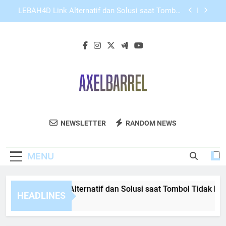
Skip
Cara Menghapus Cookie saat Akses KAYA787
to
Alternatif Bermasalah secara Aman
content
KAYA787 Alternatif dengan Sistem Akses yang
Fleksibel dan Adaptif
EDWINSLOT Link Alternatif dan Solusi saat
Tombol Tidak Berfungsi secara Sistematis
LEBAH4D Link Alternatif dan Solusi saat Tombol
Tidak Berfungsi secara Sistematis
Cara Menghapus Cookie saat Akses KAYA787
Alternatif Bermasalah secara Aman
Axel Barrel
Temukan Alat Masak Berkualitas Di Axel
KAYA787 Alternatif dengan Sistem Akses yang
NEWSLETTER
RANDOM NEWS
Fleksibel dan Adaptif
Barrel Untuk Dapur Anda.
MENU
WINSLOT Link Alternatif dan Solusi saat Tombol Tidak Berfung
HEADLINES
Weeks Ago