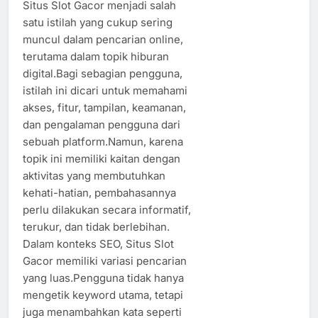
Situs Slot Gacor menjadi salah
satu istilah yang cukup sering
muncul dalam pencarian online,
terutama dalam topik hiburan
digital.Bagi sebagian pengguna,
istilah ini dicari untuk memahami
akses, fitur, tampilan, keamanan,
dan pengalaman pengguna dari
sebuah platform.Namun, karena
topik ini memiliki kaitan dengan
aktivitas yang membutuhkan
kehati-hatian, pembahasannya
perlu dilakukan secara informatif,
terukur, dan tidak berlebihan.
Dalam konteks SEO, Situs Slot
Gacor memiliki variasi pencarian
yang luas.Pengguna tidak hanya
mengetik keyword utama, tetapi
juga menambahkan kata seperti