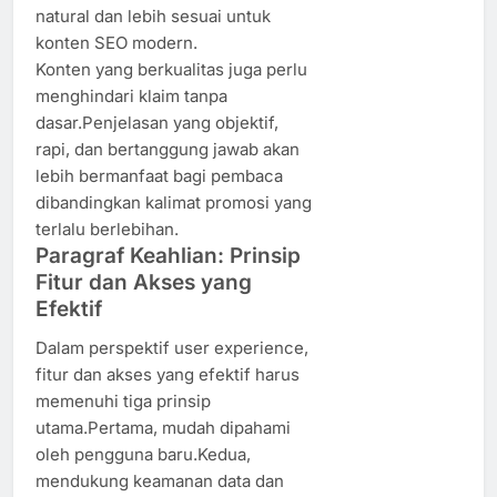
natural dan lebih sesuai untuk
konten SEO modern.
Konten yang berkualitas juga perlu
menghindari klaim tanpa
dasar.Penjelasan yang objektif,
rapi, dan bertanggung jawab akan
lebih bermanfaat bagi pembaca
dibandingkan kalimat promosi yang
terlalu berlebihan.
Paragraf Keahlian: Prinsip
Fitur dan Akses yang
Efektif
Dalam perspektif user experience,
fitur dan akses yang efektif harus
memenuhi tiga prinsip
utama.Pertama, mudah dipahami
oleh pengguna baru.Kedua,
mendukung keamanan data dan