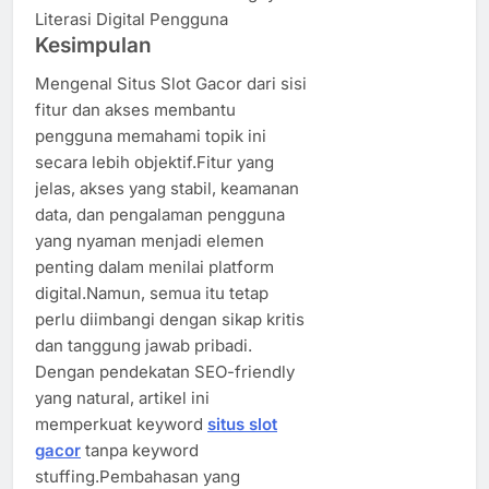
Literasi Digital Pengguna
Kesimpulan
Mengenal Situs Slot Gacor dari sisi
fitur dan akses membantu
pengguna memahami topik ini
secara lebih objektif.Fitur yang
jelas, akses yang stabil, keamanan
data, dan pengalaman pengguna
yang nyaman menjadi elemen
penting dalam menilai platform
digital.Namun, semua itu tetap
perlu diimbangi dengan sikap kritis
dan tanggung jawab pribadi.
Dengan pendekatan SEO-friendly
yang natural, artikel ini
memperkuat keyword
situs slot
gacor
tanpa keyword
stuffing.Pembahasan yang