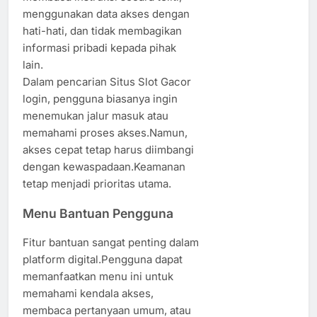
menggunakan data akses dengan
hati-hati, dan tidak membagikan
informasi pribadi kepada pihak
lain.
Dalam pencarian Situs Slot Gacor
login, pengguna biasanya ingin
menemukan jalur masuk atau
memahami proses akses.Namun,
akses cepat tetap harus diimbangi
dengan kewaspadaan.Keamanan
tetap menjadi prioritas utama.
Menu Bantuan Pengguna
Fitur bantuan sangat penting dalam
platform digital.Pengguna dapat
memanfaatkan menu ini untuk
memahami kendala akses,
membaca pertanyaan umum, atau