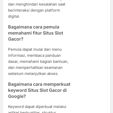
dan menghindari kesalahan saat
berinteraksi dengan platform
digital.
Bagaimana cara pemula
memahami fitur Situs Slot
Gacor?
Pemula dapat mulai dari menu
informasi, membaca panduan
dasar, memahami bagian bantuan,
dan memperhatikan keamanan
sebelum melanjutkan akses.
Bagaimana cara memperkuat
keyword Situs Slot Gacor di
Google?
Keyword dapat diperkuat melalui
artikel berkualitas, struktur