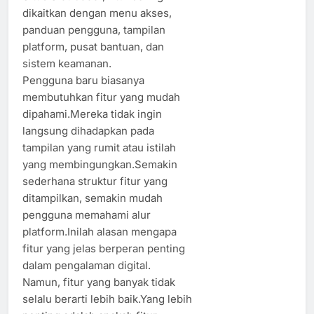
dikaitkan dengan menu akses,
panduan pengguna, tampilan
platform, pusat bantuan, dan
sistem keamanan.
Pengguna baru biasanya
membutuhkan fitur yang mudah
dipahami.Mereka tidak ingin
langsung dihadapkan pada
tampilan yang rumit atau istilah
yang membingungkan.Semakin
sederhana struktur fitur yang
ditampilkan, semakin mudah
pengguna memahami alur
platform.Inilah alasan mengapa
fitur yang jelas berperan penting
dalam pengalaman digital.
Namun, fitur yang banyak tidak
selalu berarti lebih baik.Yang lebih