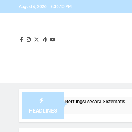
Skip
August 6, 2026
9:36:16 PM
to
content
Axe
Temukan Al
saat Tombol Tidak Berfungsi secara Sistematis
LEBAH4D 
2 Weeks Ag
HEADLINES