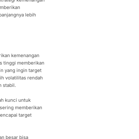
emberikan
panjangnya lebih
erikan kemenangan
tas tinggi memberikan
n yang ingin target
 volatilitas rendah
stabil.
ah kunci untuk
 sering memberikan
encapai target
n besar bisa