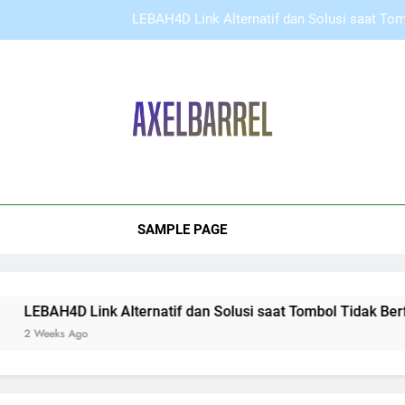
LEBAH4D Link Alternatif dan Solusi saat Tom
Cara Menghapus Cookie saat Akses KAYA78
KAYA787 Alternatif dengan Si
EDWINSLOT Link Alternatif dan Solusi saat Tom
l Barrel
LEBAH4D Link Alternatif dan Solusi saat Tom
at Masak Berkualitas Di Axel Barrel Untuk Dapur Anda.
Cara Menghapus Cookie saat Akses KAYA78
SAMPLE PAGE
KAYA787 Alternatif dengan Si
Link Alternatif dan Solusi saat Tombol Tidak Berfungsi secar
o