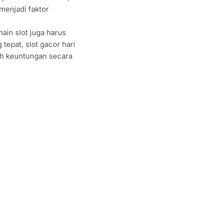
menjadi faktor
ain slot juga harus
epat, slot gacor hari
aih keuntungan secara