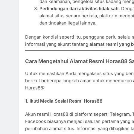
dan keamanan, pengelola situs kadang men
Perlindungan dari aktivitas tidak sah:
Denga
alamat situs secara berkala, platform mengh
dan tindakan ilegal lainnya.
Dengan kondisi seperti itu, pengguna perlu selalu
informasi yang akurat tentang
alamat resmi yang be
Cara Mengetahui Alamat Resmi Horas88 Saa
Untuk memastikan Anda mengakses situs yang bena
berikut beberapa langkah aman untuk menemukan 
Horas88:
1.
Ikuti Media Sosial Resmi Horas88
Akun resmi Horas88 di platform seperti Telegram, T
Facebook biasanya menjadi saluran pertama yan
perubahan alamat situs. Informasi yang dibagikan l