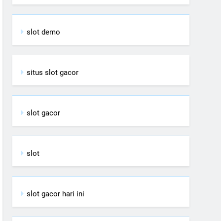
slot demo
situs slot gacor
slot gacor
slot
slot gacor hari ini