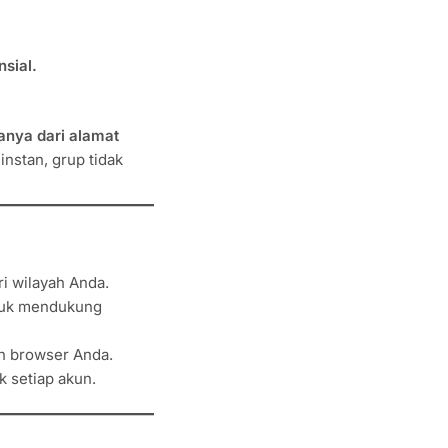
sial.
nya dari alamat
instan, grup tidak
ri wilayah Anda.
uk mendukung
n browser Anda.
 setiap akun.