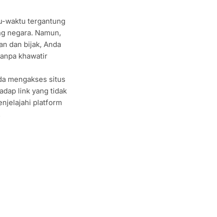
tu-waktu tergantung
ing negara. Namun,
 dan bijak, Anda
tanpa khawatir
da mengakses situs
dap link yang tidak
njelajahi platform
.