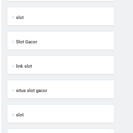
slot
Slot Gacor
link slot
situs slot gacor
slot