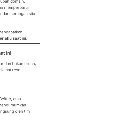
gubah domain.
n memperbarui
indari serangan siber
 mendapatkan
rlaku saat ini
.
t Ini
r dan bukan tiruan,
alamat resmi
witter, atau
g mengumumkan
angsung oleh tim