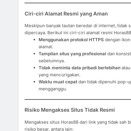
Ciri-ciri Alamat Resmi yang Aman
Meskipun banyak tautan beredar di internet, tidak
dipercaya. Berikut ini ciri-ciri alamat resmi Horas
Menggunakan protokol HTTPS
dengan ikon 
alamat.
Tampilan situs yang profesional
dan konsis
sebelumnya.
Tidak meminta data pribadi berlebihan
atau
yang mencurigakan.
Waktu muat cepat
dan tidak dipenuhi pop-up
mengganggu.
Risiko Mengakses Situs Tidak Resmi
Mengakses situs Horas88 dari link yang tidak sah 
risiko besar, antara lain: