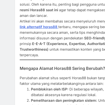
solusi. Oleh karena itu, penting bagi pengguna un
resmi Horas88 saat ini
agar tetap dapat mengakse
aman dan lancar.
Artikel ini akan membahas secara menyeluruh men
link alternatif horas88
terbaru, mengapa sering be
menemukannya secara aman, serta tips menghindar
informasi disusun dengan pendekatan
SEO-friendl
prinsip
E-E-A-T (Experience, Expertise, Authoritat
Trustworthiness)
untuk memastikan konten yang be
terpercaya.
Mengapa Alamat Horas88 Sering Berubah
Perubahan alamat situs seperti Horas88 bukan tan
faktor utama yang melatarbelakanginya antara lain:
Pemblokiran oleh ISP:
Di beberapa wilayah, 
dibatasi aksesnya karena regulasi lokal.
Pemeliharaan dan peningkatan sistem:
Untu