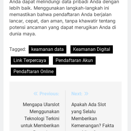
Anda dapat melindungi data pribadi Anda dengan
lebih baik. Menggunakan langkah-langkah ini
memastikan bahwa pendaftaran Anda berjalan
lancar, cepat, dan aman, tanpa khawatir tentang
potensi ancaman yang dapat merugikan Anda di
dunia maya.
Tagged:
keamanan data
Keamanan Digital
Link Terpercaya
Pendaftaran Akun
Pendaftaran Online
Previous:
Next:
Post
navigation
Mengapa Ularslot
Apakah Ada Slot
Menggunakan
yang Selalu
Teknologi Terkini
Memberikan
untuk Memberikan
Kemenangan? Fakta