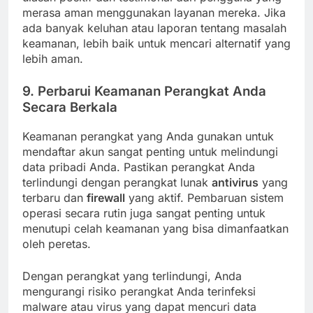
merasa aman menggunakan layanan mereka. Jika
ada banyak keluhan atau laporan tentang masalah
keamanan, lebih baik untuk mencari alternatif yang
lebih aman.
9.
Perbarui Keamanan Perangkat Anda
Secara Berkala
Keamanan perangkat yang Anda gunakan untuk
mendaftar akun sangat penting untuk melindungi
data pribadi Anda. Pastikan perangkat Anda
terlindungi dengan perangkat lunak
antivirus
yang
terbaru dan
firewall
yang aktif. Pembaruan sistem
operasi secara rutin juga sangat penting untuk
menutupi celah keamanan yang bisa dimanfaatkan
oleh peretas.
Dengan perangkat yang terlindungi, Anda
mengurangi risiko perangkat Anda terinfeksi
malware atau virus yang dapat mencuri data