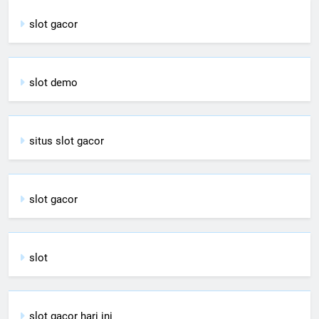
slot gacor
slot demo
situs slot gacor
slot gacor
slot
slot gacor hari ini