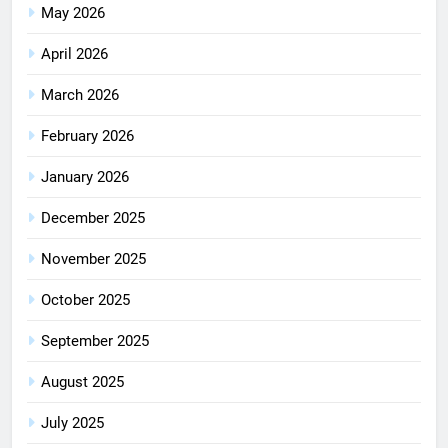
May 2026
April 2026
March 2026
February 2026
January 2026
December 2025
November 2025
October 2025
September 2025
August 2025
July 2025