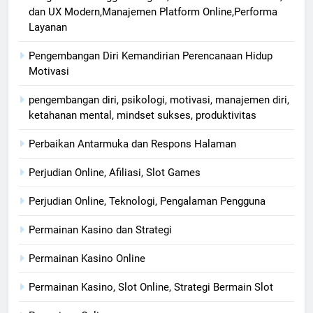
dan UX Modern,Manajemen Platform Online,Performa
Layanan
Pengembangan Diri Kemandirian Perencanaan Hidup
Motivasi
pengembangan diri, psikologi, motivasi, manajemen diri,
ketahanan mental, mindset sukses, produktivitas
Perbaikan Antarmuka dan Respons Halaman
Perjudian Online, Afiliasi, Slot Games
Perjudian Online, Teknologi, Pengalaman Pengguna
Permainan Kasino dan Strategi
Permainan Kasino Online
Permainan Kasino, Slot Online, Strategi Bermain Slot