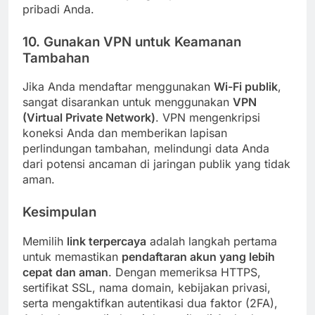
pribadi Anda.
10.
Gunakan VPN untuk Keamanan
Tambahan
Jika Anda mendaftar menggunakan
Wi-Fi publik
,
sangat disarankan untuk menggunakan
VPN
(Virtual Private Network)
. VPN mengenkripsi
koneksi Anda dan memberikan lapisan
perlindungan tambahan, melindungi data Anda
dari potensi ancaman di jaringan publik yang tidak
aman.
Kesimpulan
Memilih
link terpercaya
adalah langkah pertama
untuk memastikan
pendaftaran akun yang lebih
cepat dan aman
. Dengan memeriksa HTTPS,
sertifikat SSL, nama domain, kebijakan privasi,
serta mengaktifkan autentikasi dua faktor (2FA),