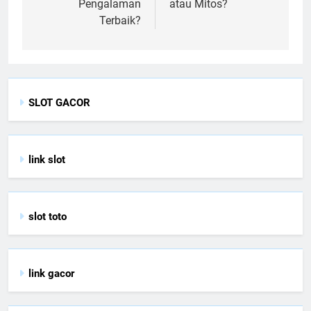
Pengalaman
atau Mitos?
Terbaik?
SLOT GACOR
link slot
slot toto
link gacor