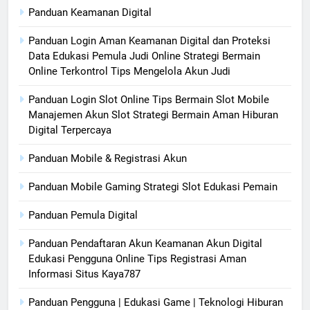
Panduan Keamanan Digital
Panduan Login Aman Keamanan Digital dan Proteksi
Data Edukasi Pemula Judi Online Strategi Bermain
Online Terkontrol Tips Mengelola Akun Judi
Panduan Login Slot Online Tips Bermain Slot Mobile
Manajemen Akun Slot Strategi Bermain Aman Hiburan
Digital Terpercaya
Panduan Mobile & Registrasi Akun
Panduan Mobile Gaming Strategi Slot Edukasi Pemain
Panduan Pemula Digital
Panduan Pendaftaran Akun Keamanan Akun Digital
Edukasi Pengguna Online Tips Registrasi Aman
Informasi Situs Kaya787
Panduan Pengguna | Edukasi Game | Teknologi Hiburan