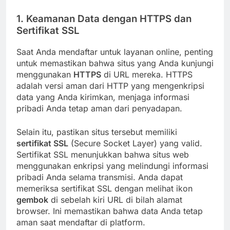
1.
Keamanan Data dengan HTTPS dan
Sertifikat SSL
Saat Anda mendaftar untuk layanan online, penting
untuk memastikan bahwa situs yang Anda kunjungi
menggunakan
HTTPS
di URL mereka. HTTPS
adalah versi aman dari HTTP yang mengenkripsi
data yang Anda kirimkan, menjaga informasi
pribadi Anda tetap aman dari penyadapan.
Selain itu, pastikan situs tersebut memiliki
sertifikat SSL
(Secure Socket Layer) yang valid.
Sertifikat SSL menunjukkan bahwa situs web
menggunakan enkripsi yang melindungi informasi
pribadi Anda selama transmisi. Anda dapat
memeriksa sertifikat SSL dengan melihat ikon
gembok
di sebelah kiri URL di bilah alamat
browser. Ini memastikan bahwa data Anda tetap
aman saat mendaftar di platform.