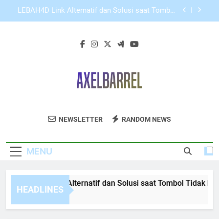
Skip
Cara Menghapus Cookie saat Akses KAYA787
to
Alternatif Bermasalah secara Aman
content
KAYA787 Alternatif dengan Sistem Akses yang
Fleksibel dan Adaptif
EDWINSLOT Link Alternatif dan Solusi saat
Tombol Tidak Berfungsi secara Sistematis
LEBAH4D Link Alternatif dan Solusi saat Tombol
Tidak Berfungsi secara Sistematis
Cara Menghapus Cookie saat Akses KAYA787
Alternatif Bermasalah secara Aman
Axel Barrel
Temukan Alat Masak Berkualitas Di Axel
KAYA787 Alternatif dengan Sistem Akses yang
NEWSLETTER
RANDOM NEWS
Fleksibel dan Adaptif
Barrel Untuk Dapur Anda.
MENU
WINSLOT Link Alternatif dan Solusi saat Tombol Tidak Berfung
HEADLINES
Weeks Ago