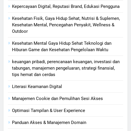
Kepercayaan Digital, Reputasi Brand, Edukasi Pengguna
Kesehatan Fisik, Gaya Hidup Sehat, Nutrisi & Suplemen,
Kesehatan Mental, Pencegahan Penyakit, Wellness &
Outdoor
Kesehatan Mental Gaya Hidup Sehat Teknologi dan
Hiburan Game dan Kesehatan Pengelolaan Waktu
keuangan pribadi, perencanaan keuangan, investasi dan
tabungan, manajemen pengeluaran, strategi finansial,
tips hemat dan cerdas
Literasi Keamanan Digital
Manajemen Cookie dan Pemulihan Sesi Akses
Optimasi Tampilan & User Experience
Panduan Akses & Manajemen Domain