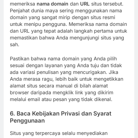
memeriksa
nama domain
dan
URL
situs tersebut.
Penjahat dunia maya sering menggunakan nama
domain yang sangat mirip dengan situs resmi
untuk menipu pengguna. Memeriksa nama domain
dan URL yang tepat adalah langkah pertama untuk
memastikan bahwa Anda mengunjungi situs yang
sah.
Pastikan bahwa nama domain yang Anda pilih
sesuai dengan layanan yang Anda tuju dan tidak
ada variasi penulisan yang mencurigakan. Jika
Anda merasa ragu, lebih baik untuk mengetikkan
alamat situs secara manual di bilah alamat
browser daripada mengklik link yang dikirim
melalui email atau pesan yang tidak dikenal.
6.
Baca Kebijakan Privasi dan Syarat
Penggunaan
Situs yang terpercaya selalu menyediakan