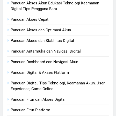
Panduan Akses Akun Edukasi Teknologi Keamanan
Digital Tips Pengguna Baru
Panduan Akses Cepat
Panduan Akses dan Optimasi Akun
Panduan Akses dan Stabilitas Digital
Panduan Antarmuka dan Navigasi Digital
Panduan Dashboard dan Navigasi Akun
Panduan Digital & Akses Platform
Panduan Digital, Tips Teknologi, Keamanan Akun, User
Experience, Game Online
Panduan Fitur dan Akses Digital
Panduan Fitur Platform