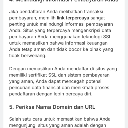
Jika pendaftaran Anda melibatkan transaksi
pembayaran, memilih
link terpercaya
sangat
penting untuk melindungi informasi pembayaran
Anda. Situs yang terpercaya mengenkripsi data
pembayaran Anda menggunakan teknologi SSL
untuk memastikan bahwa informasi keuangan
Anda tetap aman dan tidak bocor ke pihak yang
tidak berwenang.
Dengan memastikan Anda mendaftar di situs yang
memiliki sertifikat SSL dan sistem pembayaran
yang aman, Anda dapat mencegah potensi
pencurian data finansial dan menikmati proses
pendaftaran dengan lebih percaya diri.
5.
Periksa Nama Domain dan URL
Salah satu cara untuk memastikan bahwa Anda
mengunjungi situs yang aman adalah dengan