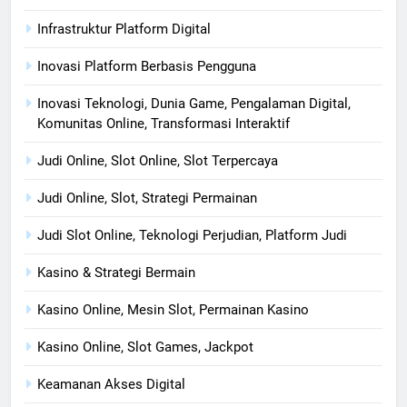
Infrastruktur Platform Digital
Inovasi Platform Berbasis Pengguna
Inovasi Teknologi, Dunia Game, Pengalaman Digital,
Komunitas Online, Transformasi Interaktif
Judi Online, Slot Online, Slot Terpercaya
Judi Online, Slot, Strategi Permainan
Judi Slot Online, Teknologi Perjudian, Platform Judi
Kasino & Strategi Bermain
Kasino Online, Mesin Slot, Permainan Kasino
Kasino Online, Slot Games, Jackpot
Keamanan Akses Digital