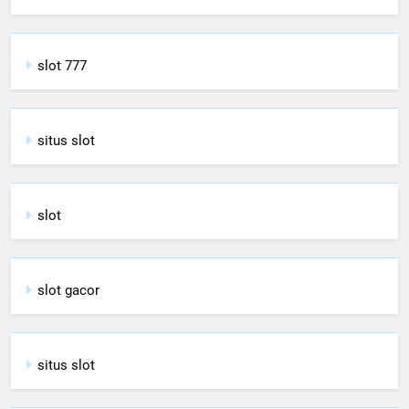
slot 777
situs slot
slot
slot gacor
situs slot