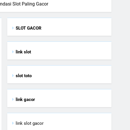
dasi Slot Paling Gacor
SLOT GACOR
link slot
slot toto
link gacor
link slot gacor