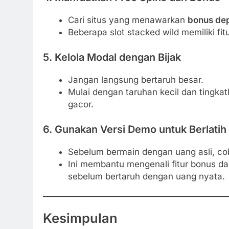
Cari situs yang menawarkan
bonus dep
Beberapa slot stacked wild memiliki fit
5. Kelola Modal dengan Bijak
Jangan langsung bertaruh besar.
Mulai dengan taruhan kecil dan tingka
gacor.
6. Gunakan Versi Demo untuk Berlatih
Sebelum bermain dengan uang asli, c
Ini membantu mengenali fitur bonus dan
sebelum bertaruh dengan uang nyata.
Kesimpulan