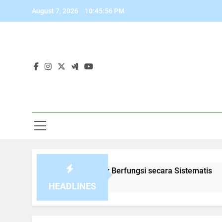
Skip
August 7, 2026
10:45:57 PM
to
content
Axe
Temukan Al
saat Tombol Tidak Berfungsi secara Sistematis
LEBAH4D 
2 Weeks A
HEADLINES