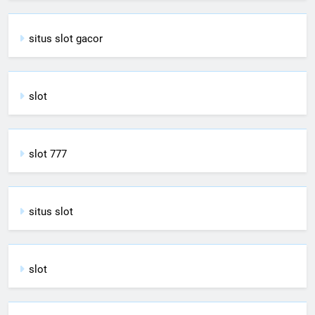
situs slot gacor
slot
slot 777
situs slot
slot