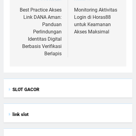
Post
navigation
Best Practice Akses
Monitoring Aktivitas
Link DANA Aman:
Login di Horas88
Panduan
untuk Keamanan
Perlindungan
Akses Maksimal
Identitas Digital
Berbasis Verifikasi
Berlapis
SLOT GACOR
link slot