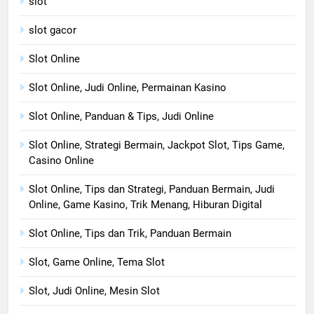
slot
slot gacor
Slot Online
Slot Online, Judi Online, Permainan Kasino
Slot Online, Panduan & Tips, Judi Online
Slot Online, Strategi Bermain, Jackpot Slot, Tips Game,
Casino Online
Slot Online, Tips dan Strategi, Panduan Bermain, Judi
Online, Game Kasino, Trik Menang, Hiburan Digital
Slot Online, Tips dan Trik, Panduan Bermain
Slot, Game Online, Tema Slot
Slot, Judi Online, Mesin Slot