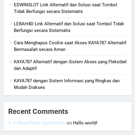
EDWINSLOT Link Alternatif dan Solusi saat Tombol
Tidak Berfungsi secara Sistematis
LEBAH4D Link Alternatif dan Solusi saat Tombol Tidak
Berfungsi secara Sistematis
Cara Menghapus Cookie saat Akses KAYA787 Alternatif
Bermasalah secara Aman
KAYA787 Alternatif dengan Sistem Akses yang Fleksibel
dan Adaptif
KAYA787 dengan Sistem Informasi yang Ringkas dan
Mudah Diakses
Recent Comments
A WordPress Commenter
on
Hello world!