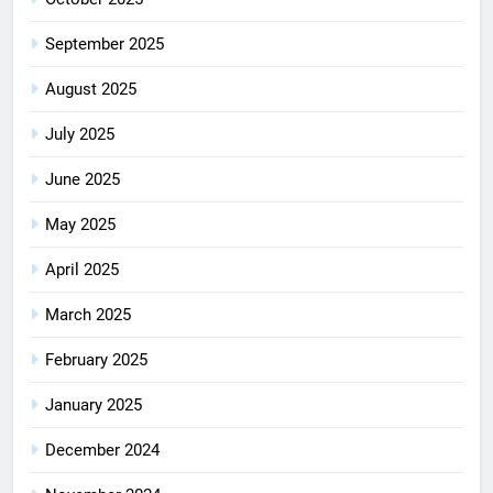
September 2025
August 2025
July 2025
June 2025
May 2025
April 2025
March 2025
February 2025
January 2025
December 2024