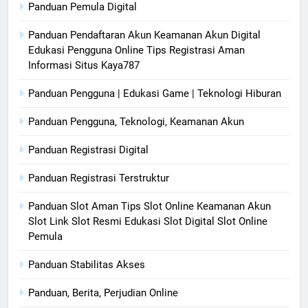
Panduan Pemula Digital
Panduan Pendaftaran Akun Keamanan Akun Digital
Edukasi Pengguna Online Tips Registrasi Aman
Informasi Situs Kaya787
Panduan Pengguna | Edukasi Game | Teknologi Hiburan
Panduan Pengguna, Teknologi, Keamanan Akun
Panduan Registrasi Digital
Panduan Registrasi Terstruktur
Panduan Slot Aman Tips Slot Online Keamanan Akun
Slot Link Slot Resmi Edukasi Slot Digital Slot Online
Pemula
Panduan Stabilitas Akses
Panduan, Berita, Perjudian Online