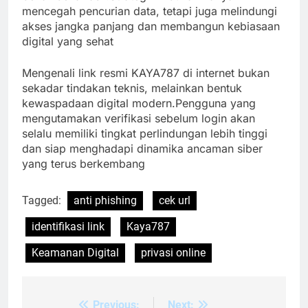
mencegah pencurian data, tetapi juga melindungi
akses jangka panjang dan membangun kebiasaan
digital yang sehat
Mengenali link resmi KAYA787 di internet bukan
sekadar tindakan teknis, melainkan bentuk
kewaspadaan digital modern.Pengguna yang
mengutamakan verifikasi sebelum login akan
selalu memiliki tingkat perlindungan lebih tinggi
dan siap menghadapi dinamika ancaman siber
yang terus berkembang
Tagged:
anti phishing
cek url
identifikasi link
Kaya787
Keamanan Digital
privasi online
Previous:
Next: