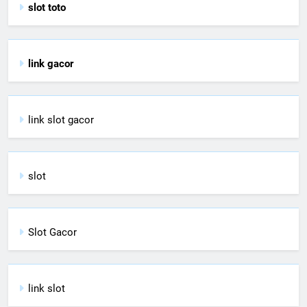
slot toto
link gacor
link slot gacor
slot
Slot Gacor
link slot