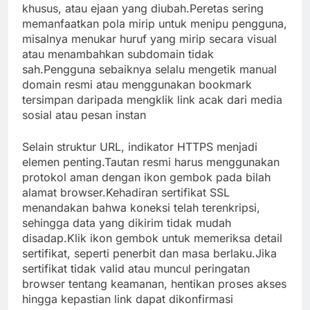
khusus, atau ejaan yang diubah.Peretas sering
memanfaatkan pola mirip untuk menipu pengguna,
misalnya menukar huruf yang mirip secara visual
atau menambahkan subdomain tidak
sah.Pengguna sebaiknya selalu mengetik manual
domain resmi atau menggunakan bookmark
tersimpan daripada mengklik link acak dari media
sosial atau pesan instan
Selain struktur URL, indikator HTTPS menjadi
elemen penting.Tautan resmi harus menggunakan
protokol aman dengan ikon gembok pada bilah
alamat browser.Kehadiran sertifikat SSL
menandakan bahwa koneksi telah terenkripsi,
sehingga data yang dikirim tidak mudah
disadap.Klik ikon gembok untuk memeriksa detail
sertifikat, seperti penerbit dan masa berlaku.Jika
sertifikat tidak valid atau muncul peringatan
browser tentang keamanan, hentikan proses akses
hingga kepastian link dapat dikonfirmasi