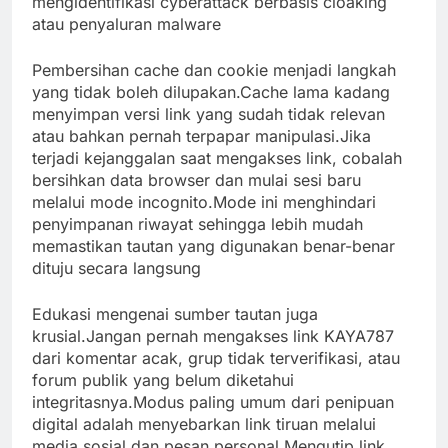
mengidentifikasi cyberattack berbasis cloaking
atau penyaluran malware
Pembersihan cache dan cookie menjadi langkah
yang tidak boleh dilupakan.Cache lama kadang
menyimpan versi link yang sudah tidak relevan
atau bahkan pernah terpapar manipulasi.Jika
terjadi kejanggalan saat mengakses link, cobalah
bersihkan data browser dan mulai sesi baru
melalui mode incognito.Mode ini menghindari
penyimpanan riwayat sehingga lebih mudah
memastikan tautan yang digunakan benar-benar
dituju secara langsung
Edukasi mengenai sumber tautan juga
krusial.Jangan pernah mengakses link KAYA787
dari komentar acak, grup tidak terverifikasi, atau
forum publik yang belum diketahui
integritasnya.Modus paling umum dari penipuan
digital adalah menyebarkan link tiruan melalui
media sosial dan pesan personal.Mengutip link