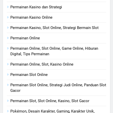
Permainan Kasino dan Strategi
Permainan Kasino Online
Permainan Kasino, Slot Online, Strategi Bermain Slot
Permainan Online
Permainan Online, Slot Online, Game Online, Hiburan
Digital, Tips Permainan
Permainan Online, Slot, Kasino Online
Permainan Slot Online
Permainan Slot Online, Strategi Judi Online, Panduan Slot
Gacor
Permainan Slot, Slot Online, Kasino, Slot Gacor
Pokémon, Desain Karakter, Gaming, Karakter Unik,