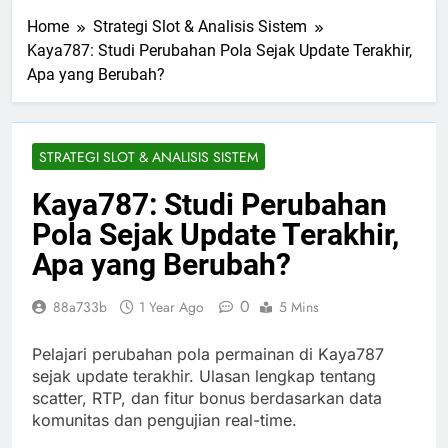
Home
Strategi Slot & Analisis Sistem
Kaya787: Studi Perubahan Pola Sejak Update Terakhir,
Apa yang Berubah?
STRATEGI SLOT & ANALISIS SISTEM
Kaya787: Studi Perubahan
Pola Sejak Update Terakhir,
Apa yang Berubah?
0
88a733b
1 Year Ago
5 Mins
Pelajari perubahan pola permainan di Kaya787
sejak update terakhir. Ulasan lengkap tentang
scatter, RTP, dan fitur bonus berdasarkan data
komunitas dan pengujian real-time.