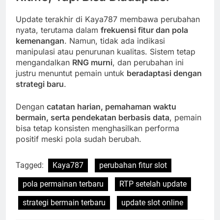
Update terakhir di Kaya787 membawa perubahan
nyata, terutama dalam
frekuensi fitur dan pola
kemenangan
. Namun, tidak ada indikasi
manipulasi atau penurunan kualitas. Sistem tetap
mengandalkan
RNG murni
, dan perubahan ini
justru menuntut pemain untuk
beradaptasi dengan
strategi baru
.
Dengan
catatan harian, pemahaman waktu
bermain, serta pendekatan berbasis data
, pemain
bisa tetap konsisten menghasilkan performa
positif meski pola sudah berubah.
Tagged:
Kaya787
perubahan fitur slot
pola permainan terbaru
RTP setelah update
strategi bermain terbaru
update slot online