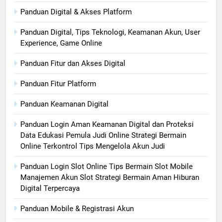
Panduan Digital & Akses Platform
Panduan Digital, Tips Teknologi, Keamanan Akun, User
Experience, Game Online
Panduan Fitur dan Akses Digital
Panduan Fitur Platform
Panduan Keamanan Digital
Panduan Login Aman Keamanan Digital dan Proteksi
Data Edukasi Pemula Judi Online Strategi Bermain
Online Terkontrol Tips Mengelola Akun Judi
Panduan Login Slot Online Tips Bermain Slot Mobile
Manajemen Akun Slot Strategi Bermain Aman Hiburan
Digital Terpercaya
Panduan Mobile & Registrasi Akun