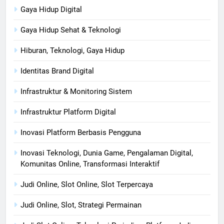
Gaya Hidup Digital
Gaya Hidup Sehat & Teknologi
Hiburan, Teknologi, Gaya Hidup
Identitas Brand Digital
Infrastruktur & Monitoring Sistem
Infrastruktur Platform Digital
Inovasi Platform Berbasis Pengguna
Inovasi Teknologi, Dunia Game, Pengalaman Digital,
Komunitas Online, Transformasi Interaktif
Judi Online, Slot Online, Slot Terpercaya
Judi Online, Slot, Strategi Permainan