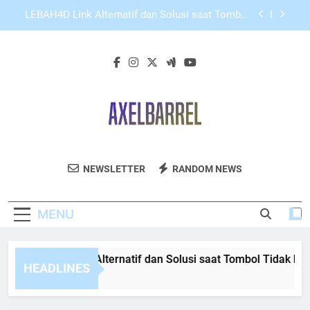
Skip
Cara Menghapus Cookie saat Akses KAYA787
to
Alternatif Bermasalah secara Aman
content
KAYA787 Alternatif dengan Sistem Akses yang
Fleksibel dan Adaptif
EDWINSLOT Link Alternatif dan Solusi saat
Tombol Tidak Berfungsi secara Sistematis
LEBAH4D Link Alternatif dan Solusi saat Tombol
Tidak Berfungsi secara Sistematis
Cara Menghapus Cookie saat Akses KAYA787
Alternatif Bermasalah secara Aman
Axel Barrel
Temukan Alat Masak Berkualitas Di Axel
KAYA787 Alternatif dengan Sistem Akses yang
NEWSLETTER
RANDOM NEWS
Fleksibel dan Adaptif
Barrel Untuk Dapur Anda.
MENU
WINSLOT Link Alternatif dan Solusi saat Tombol Tidak Berfung
HEADLINES
Weeks Ago