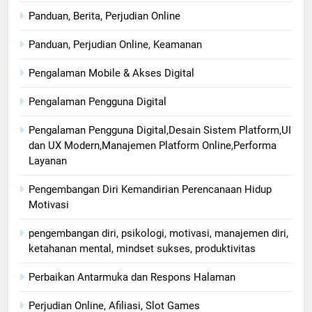
Panduan, Berita, Perjudian Online
Panduan, Perjudian Online, Keamanan
Pengalaman Mobile & Akses Digital
Pengalaman Pengguna Digital
Pengalaman Pengguna Digital,Desain Sistem Platform,UI
dan UX Modern,Manajemen Platform Online,Performa
Layanan
Pengembangan Diri Kemandirian Perencanaan Hidup
Motivasi
pengembangan diri, psikologi, motivasi, manajemen diri,
ketahanan mental, mindset sukses, produktivitas
Perbaikan Antarmuka dan Respons Halaman
Perjudian Online, Afiliasi, Slot Games