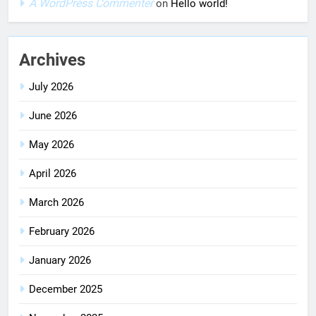
A WordPress Commenter
on
Hello world!
Archives
July 2026
June 2026
May 2026
April 2026
March 2026
February 2026
January 2026
December 2025