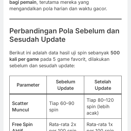
bagi pemain
, terutama mereka yang
mengandalkan pola harian dan waktu gacor.
Perbandingan Pola Sebelum dan
Sesudah Update
Berikut ini adalah data hasil uji spin sebanyak
500
kali per game
pada 5 game favorit, dilakukan
sebelum dan sesudah update:
Sebelum
Setelah
Parameter
Update
Update
Tiap 80–120
Scatter
Tiap 60–90
spin (lebih
Muncul
spin
acak)
Free Spin
Rata-rata 2x
Rata-rata 1x
Aktif
per 100 spin
per 100 spin