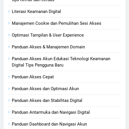
Literasi Keamanan Digital
Manajemen Cookie dan Pemulihan Sesi Akses
Optimasi Tampilan & User Experience
Panduan Akses & Manajemen Domain
Panduan Akses Akun Edukasi Teknologi Keamanan
Digital Tips Pengguna Baru
Panduan Akses Cepat
Panduan Akses dan Optimasi Akun
Panduan Akses dan Stabilitas Digital
Panduan Antarmuka dan Navigasi Digital
Panduan Dashboard dan Navigasi Akun