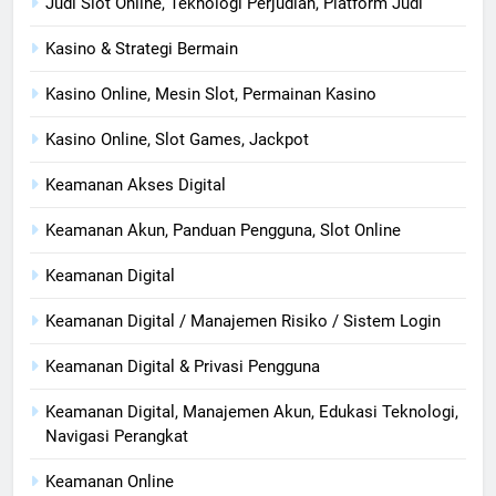
Judi Slot Online, Teknologi Perjudian, Platform Judi
Kasino & Strategi Bermain
Kasino Online, Mesin Slot, Permainan Kasino
Kasino Online, Slot Games, Jackpot
Keamanan Akses Digital
Keamanan Akun, Panduan Pengguna, Slot Online
Keamanan Digital
Keamanan Digital / Manajemen Risiko / Sistem Login
Keamanan Digital & Privasi Pengguna
Keamanan Digital, Manajemen Akun, Edukasi Teknologi,
Navigasi Perangkat
Keamanan Online