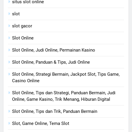
situs slot online
slot
slot gacor
Slot Online
Slot Online, Judi Online, Permainan Kasino
Slot Online, Panduan & Tips, Judi Online
Slot Online, Strategi Bermain, Jackpot Slot, Tips Game,
Casino Online
Slot Online, Tips dan Strategi, Panduan Bermain, Judi
Online, Game Kasino, Trik Menang, Hiburan Digital
Slot Online, Tips dan Trik, Panduan Bermain
Slot, Game Online, Tema Slot