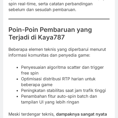
spin real-time, serta catatan perbandingan
sebelum dan sesudah pembaruan.
Poin-Poin Pembaruan yang
Terjadi di Kaya787
Beberapa elemen teknis yang diperbarui menurut
informasi komunitas dan penyedia game:
Penyesuaian algoritma scatter dan trigger
free spin
Optimisasi distribusi RTP harian untuk
beberapa game
Peningkatan stabilitas saat jam trafik tinggi
Penambahan fitur auto-spin batch dan
tampilan UI yang lebih ringan
Meski terdengar teknis,
dampaknya sangat nyata