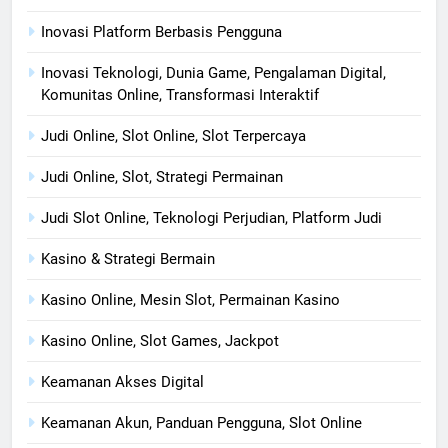
Inovasi Platform Berbasis Pengguna
Inovasi Teknologi, Dunia Game, Pengalaman Digital,
Komunitas Online, Transformasi Interaktif
Judi Online, Slot Online, Slot Terpercaya
Judi Online, Slot, Strategi Permainan
Judi Slot Online, Teknologi Perjudian, Platform Judi
Kasino & Strategi Bermain
Kasino Online, Mesin Slot, Permainan Kasino
Kasino Online, Slot Games, Jackpot
Keamanan Akses Digital
Keamanan Akun, Panduan Pengguna, Slot Online