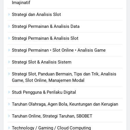
Imajinatif
Strategi dan Analisis Slot
Strategi Permainan & Analisis Data
Strategi Permainan & Analisis Slot
Strategi Permainan • Slot Online • Analisis Game
Strategi Slot & Analisis Sistem
Strategi Slot, Panduan Bermain, Tips dan Trik, Analisis
Game, Slot Online, Manajemen Modal
Studi Pengguna & Perilaku Digital
Taruhan Olahraga, Agen Bola, Keuntungan dan Kerugian
Taruhan Online, Strategi Taruhan, SBOBET
Technology / Gaming / Cloud Computing