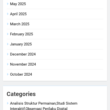
May 2025
April 2025
March 2025
February 2025
January 2025
December 2024
November 2024
October 2024
Categories
Analisis Struktur Permainan,Studi Sistem
Interaktif,Observasi Perilaku Digital