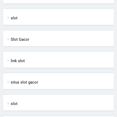
slot
Slot Gacor
link slot
situs slot gacor
slot