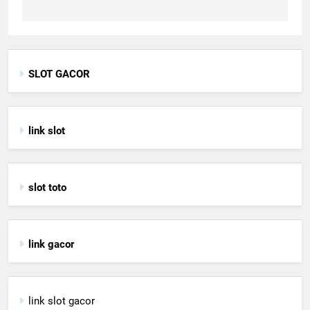
SLOT GACOR
link slot
slot toto
link gacor
link slot gacor