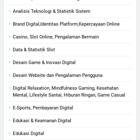
Analisis Teknologi & Statistik Sistem
Brand Digital,Identitas Platform,Kepercayaan Online
Casino, Slot Online, Pengalaman Bermain
Data & Statistik Slot
Desain Game & Inovasi Digital
Desain Website dan Pengalaman Pengguna
Digital Relaxation, Mindfulness Gaming, Kesehatan
Mental, Lifestyle Santai, Hiburan Ringan, Game Casual
E-Sports, Pembayaran Digital
Edukasi & Keamanan Digital
Edukasi Digital