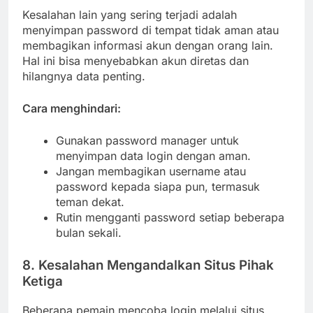
Kesalahan lain yang sering terjadi adalah
menyimpan password di tempat tidak aman atau
membagikan informasi akun dengan orang lain.
Hal ini bisa menyebabkan akun diretas dan
hilangnya data penting.
Cara menghindari:
Gunakan password manager untuk
menyimpan data login dengan aman.
Jangan membagikan username atau
password kepada siapa pun, termasuk
teman dekat.
Rutin mengganti password setiap beberapa
bulan sekali.
8. Kesalahan Mengandalkan Situs Pihak
Ketiga
Beberapa pemain mencoba login melalui situs