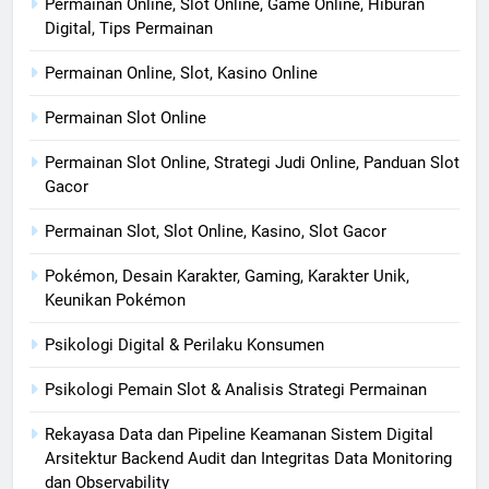
Permainan Online, Slot Online, Game Online, Hiburan
Digital, Tips Permainan
Permainan Online, Slot, Kasino Online
Permainan Slot Online
Permainan Slot Online, Strategi Judi Online, Panduan Slot
Gacor
Permainan Slot, Slot Online, Kasino, Slot Gacor
Pokémon, Desain Karakter, Gaming, Karakter Unik,
Keunikan Pokémon
Psikologi Digital & Perilaku Konsumen
Psikologi Pemain Slot & Analisis Strategi Permainan
Rekayasa Data dan Pipeline Keamanan Sistem Digital
Arsitektur Backend Audit dan Integritas Data Monitoring
dan Observability