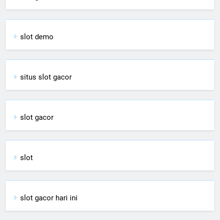
slot demo
situs slot gacor
slot gacor
slot
slot gacor hari ini