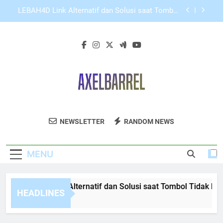
Skip
Cara Menghapus Cookie saat Akses KAYA787
to
Alternatif Bermasalah secara Aman
content
KAYA787 Alternatif dengan Sistem Akses yang
Fleksibel dan Adaptif
EDWINSLOT Link Alternatif dan Solusi saat
Tombol Tidak Berfungsi secara Sistematis
LEBAH4D Link Alternatif dan Solusi saat Tombol
Tidak Berfungsi secara Sistematis
Cara Menghapus Cookie saat Akses KAYA787
Alternatif Bermasalah secara Aman
Axel Barrel
Temukan Alat Masak Berkualitas Di Axel
KAYA787 Alternatif dengan Sistem Akses yang
NEWSLETTER
RANDOM NEWS
Fleksibel dan Adaptif
Barrel Untuk Dapur Anda.
MENU
WINSLOT Link Alternatif dan Solusi saat Tombol Tidak Berfung
HEADLINES
Weeks Ago