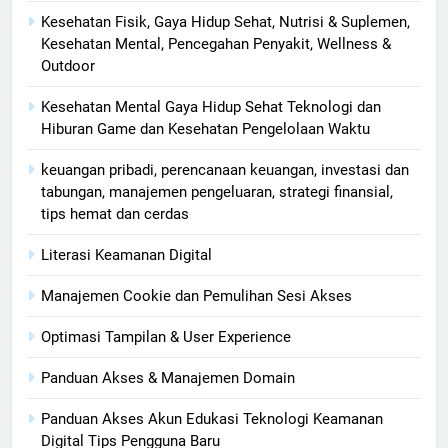
Kesehatan Fisik, Gaya Hidup Sehat, Nutrisi & Suplemen,
Kesehatan Mental, Pencegahan Penyakit, Wellness &
Outdoor
Kesehatan Mental Gaya Hidup Sehat Teknologi dan
Hiburan Game dan Kesehatan Pengelolaan Waktu
keuangan pribadi, perencanaan keuangan, investasi dan
tabungan, manajemen pengeluaran, strategi finansial,
tips hemat dan cerdas
Literasi Keamanan Digital
Manajemen Cookie dan Pemulihan Sesi Akses
Optimasi Tampilan & User Experience
Panduan Akses & Manajemen Domain
Panduan Akses Akun Edukasi Teknologi Keamanan
Digital Tips Pengguna Baru