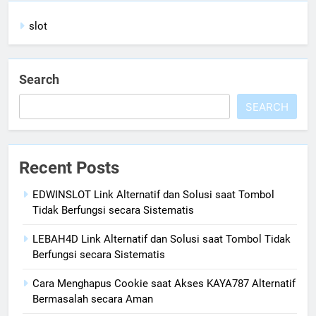
slot
Search
SEARCH
Recent Posts
EDWINSLOT Link Alternatif dan Solusi saat Tombol
Tidak Berfungsi secara Sistematis
LEBAH4D Link Alternatif dan Solusi saat Tombol Tidak
Berfungsi secara Sistematis
Cara Menghapus Cookie saat Akses KAYA787 Alternatif
Bermasalah secara Aman