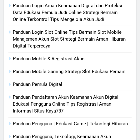
Panduan Login Aman Keamanan Digital dan Proteksi
Data Edukasi Pemula Judi Online Strategi Bermain
Online Terkontrol Tips Mengelola Akun Judi
Panduan Login Slot Online Tips Bermain Slot Mobile
Manajemen Akun Slot Strategi Bermain Aman Hiburan
Digital Terpercaya
Panduan Mobile & Registrasi Akun
Panduan Mobile Gaming Strategi Slot Edukasi Pemain
Panduan Pemula Digital
Panduan Pendaftaran Akun Keamanan Akun Digital
Edukasi Pengguna Online Tips Registrasi Aman
Informasi Situs Kaya787
Panduan Pengguna | Edukasi Game | Teknologi Hiburan
Panduan Pengguna, Teknologi, Keamanan Akun