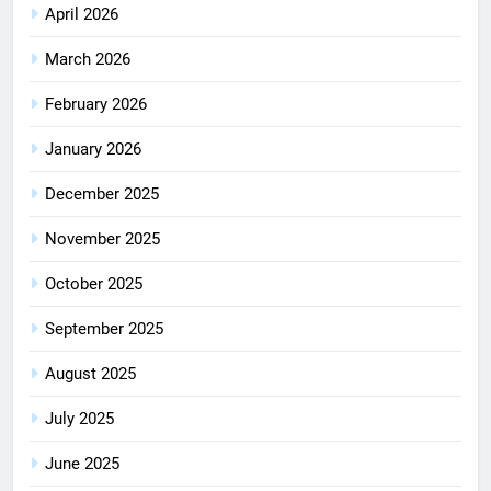
April 2026
March 2026
February 2026
January 2026
December 2025
November 2025
October 2025
September 2025
August 2025
July 2025
June 2025