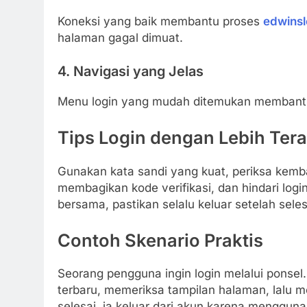
Koneksi yang baik membantu proses
edwinsl
halaman gagal dimuat.
4. Navigasi yang Jelas
Menu login yang mudah ditemukan membant
Tips Login dengan Lebih Ter
Gunakan kata sandi yang kuat, periksa kemb
membagikan kode verifikasi, dan hindari logi
bersama, pastikan selalu keluar setelah seles
Contoh Skenario Praktis
Seorang pengguna ingin login melalui ponsel
terbaru, memeriksa tampilan halaman, lalu 
selesai, ia keluar dari akun karena menggun