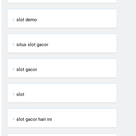
slot demo
situs slot gacor
slot gacor
slot
slot gacor hari ini