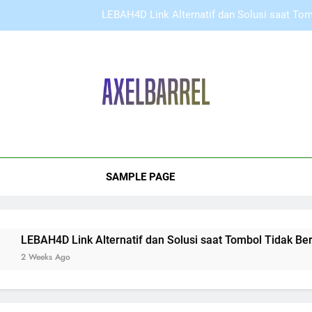
LEBAH4D Link Alternatif dan Solusi saat Tom
Cara Menghapus Cookie saat Akses KAYA78
KAYA787 Alternatif dengan Si
EDWINSLOT Link Alternatif dan Solusi saat Tom
l Barrel
LEBAH4D Link Alternatif dan Solusi saat Tom
at Masak Berkualitas Di Axel Barrel Untuk Dapur Anda.
Cara Menghapus Cookie saat Akses KAYA78
SAMPLE PAGE
KAYA787 Alternatif dengan Si
 Link Alternatif dan Solusi saat Tombol Tidak Berfungsi seca
go