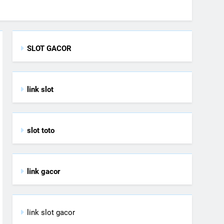
SLOT GACOR
link slot
slot toto
link gacor
link slot gacor