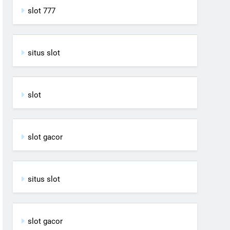
slot 777
situs slot
slot
slot gacor
situs slot
slot gacor