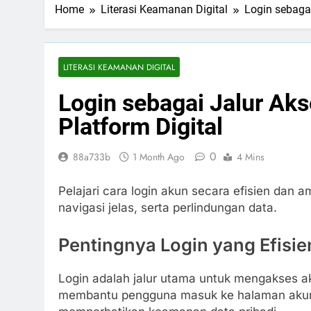
Home
Literasi Keamanan Digital
Login sebagai
LITERASI KEAMANAN DIGITAL
Login sebagai Jalur Aks
Platform Digital
0
88a733b
1 Month Ago
4 Mins
Pelajari cara login akun secara efisien dan a
navigasi jelas, serta perlindungan data.
Pentingnya Login yang Efisi
Login adalah jalur utama untuk mengakses aku
membantu pengguna masuk ke halaman akun d