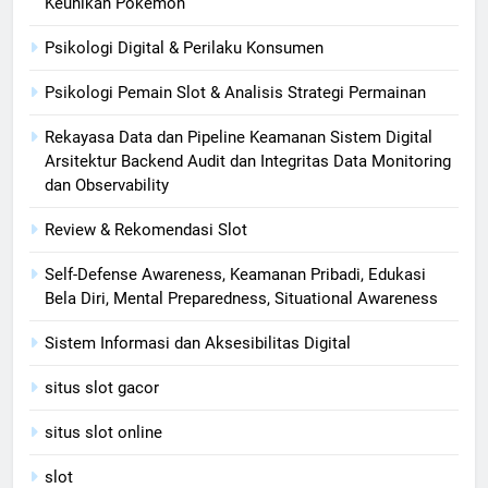
Keunikan Pokémon
Psikologi Digital & Perilaku Konsumen
Psikologi Pemain Slot & Analisis Strategi Permainan
Rekayasa Data dan Pipeline Keamanan Sistem Digital
Arsitektur Backend Audit dan Integritas Data Monitoring
dan Observability
Review & Rekomendasi Slot
Self-Defense Awareness, Keamanan Pribadi, Edukasi
Bela Diri, Mental Preparedness, Situational Awareness
Sistem Informasi dan Aksesibilitas Digital
situs slot gacor
situs slot online
slot