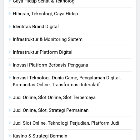
Gaya Hidup Sehat & Teknologi
Hiburan, Teknologi, Gaya Hidup
Identitas Brand Digital
Infrastruktur & Monitoring Sistem
Infrastruktur Platform Digital
Inovasi Platform Berbasis Pengguna
Inovasi Teknologi, Dunia Game, Pengalaman Digital,
Komunitas Online, Transformasi Interaktif
Judi Online, Slot Online, Slot Terpercaya
Judi Online, Slot, Strategi Permainan
Judi Slot Online, Teknologi Perjudian, Platform Judi
Kasino & Strategi Bermain