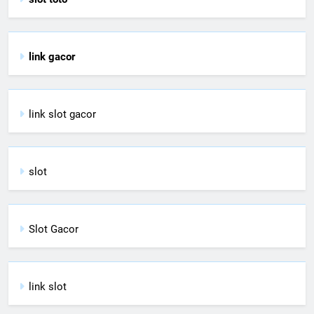
link gacor
link slot gacor
slot
Slot Gacor
link slot