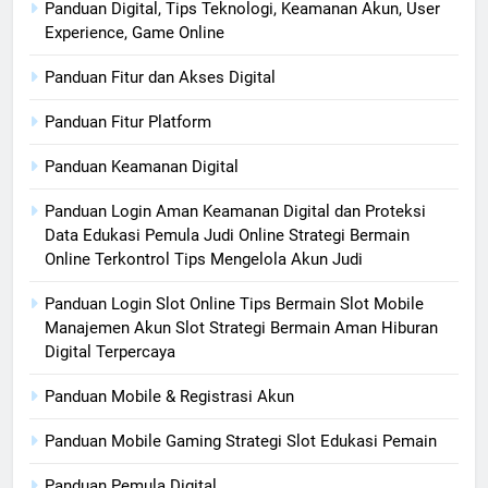
Panduan Digital, Tips Teknologi, Keamanan Akun, User
Experience, Game Online
Panduan Fitur dan Akses Digital
Panduan Fitur Platform
Panduan Keamanan Digital
Panduan Login Aman Keamanan Digital dan Proteksi
Data Edukasi Pemula Judi Online Strategi Bermain
Online Terkontrol Tips Mengelola Akun Judi
Panduan Login Slot Online Tips Bermain Slot Mobile
Manajemen Akun Slot Strategi Bermain Aman Hiburan
Digital Terpercaya
Panduan Mobile & Registrasi Akun
Panduan Mobile Gaming Strategi Slot Edukasi Pemain
Panduan Pemula Digital