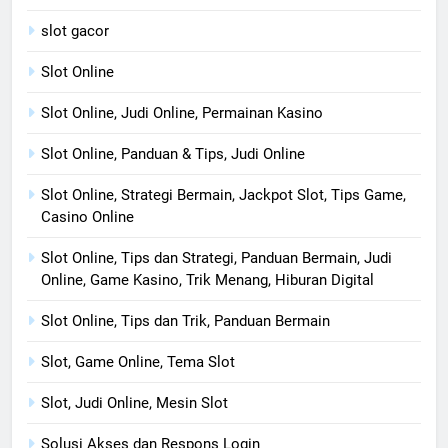
slot gacor
Slot Online
Slot Online, Judi Online, Permainan Kasino
Slot Online, Panduan & Tips, Judi Online
Slot Online, Strategi Bermain, Jackpot Slot, Tips Game,
Casino Online
Slot Online, Tips dan Strategi, Panduan Bermain, Judi
Online, Game Kasino, Trik Menang, Hiburan Digital
Slot Online, Tips dan Trik, Panduan Bermain
Slot, Game Online, Tema Slot
Slot, Judi Online, Mesin Slot
Solusi Akses dan Respons Login