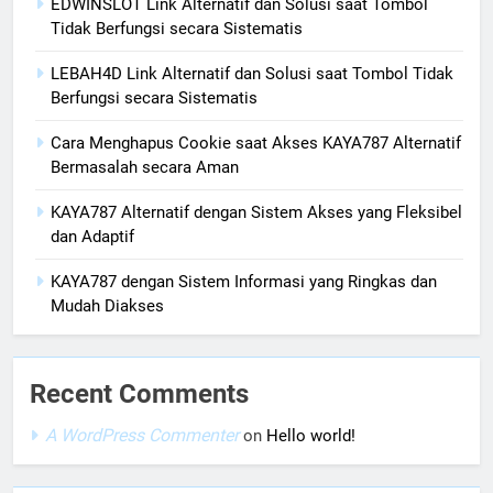
EDWINSLOT Link Alternatif dan Solusi saat Tombol
Tidak Berfungsi secara Sistematis
LEBAH4D Link Alternatif dan Solusi saat Tombol Tidak
Berfungsi secara Sistematis
Cara Menghapus Cookie saat Akses KAYA787 Alternatif
Bermasalah secara Aman
KAYA787 Alternatif dengan Sistem Akses yang Fleksibel
dan Adaptif
KAYA787 dengan Sistem Informasi yang Ringkas dan
Mudah Diakses
Recent Comments
A WordPress Commenter
on
Hello world!