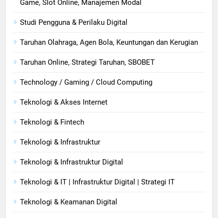
Game, Slot Online, Manajemen Modal
Studi Pengguna & Perilaku Digital
Taruhan Olahraga, Agen Bola, Keuntungan dan Kerugian
Taruhan Online, Strategi Taruhan, SBOBET
Technology / Gaming / Cloud Computing
Teknologi & Akses Internet
Teknologi & Fintech
Teknologi & Infrastruktur
Teknologi & Infrastruktur Digital
Teknologi & IT | Infrastruktur Digital | Strategi IT
Teknologi & Keamanan Digital