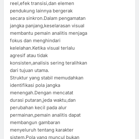
reel,efek transisi,dan elemen
pendukung lainnya bergerak
secara sinkron.Dalam pengamatan
jangka panjang,keselarasan visual
membantu pemain analitis menjaga
fokus dan menghindari
kelelahan.Ketika visual terlalu
agresif atau tidak
konsisten,analisis sering teralihkan
dari tujuan utama.
Struktur yang stabil memudahkan
identifikasi pola jangka
menengah.Dengan mencatat
durasi putaran,jeda waktu,dan
perubahan kecil pada alur
permainan,pemain analitis dapat
membangun gambaran
menyeluruh tentang karakter
sistem.Pola yang muncul bukan