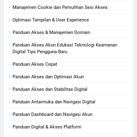
Manajemen Cookie dan Pemulihan Sesi Akses
Optimasi Tampilan & User Experience
Panduan Akses & Manajemen Domain
Panduan Akses Akun Edukasi Teknologi Keamanan
Digital Tips Pengguna Baru
Panduan Akses Cepat
Panduan Akses dan Optimasi Akun
Panduan Akses dan Stabilitas Digital
Panduan Antarmuka dan Navigasi Digital
Panduan Dashboard dan Navigasi Akun
Panduan Digital & Akses Platform