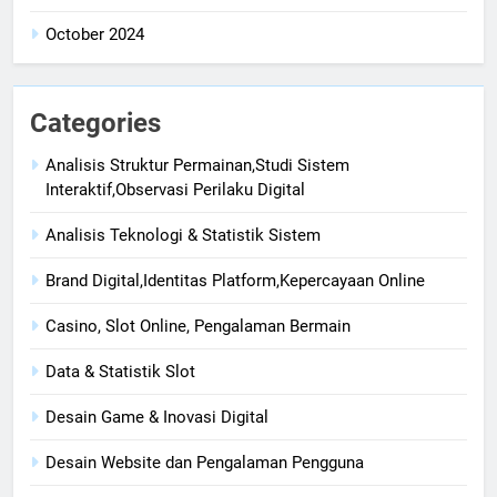
October 2024
Categories
Analisis Struktur Permainan,Studi Sistem
Interaktif,Observasi Perilaku Digital
Analisis Teknologi & Statistik Sistem
Brand Digital,Identitas Platform,Kepercayaan Online
Casino, Slot Online, Pengalaman Bermain
Data & Statistik Slot
Desain Game & Inovasi Digital
Desain Website dan Pengalaman Pengguna