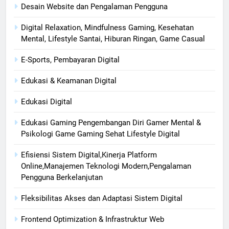
Desain Website dan Pengalaman Pengguna
Digital Relaxation, Mindfulness Gaming, Kesehatan
Mental, Lifestyle Santai, Hiburan Ringan, Game Casual
E-Sports, Pembayaran Digital
Edukasi & Keamanan Digital
Edukasi Digital
Edukasi Gaming Pengembangan Diri Gamer Mental &
Psikologi Game Gaming Sehat Lifestyle Digital
Efisiensi Sistem Digital,Kinerja Platform
Online,Manajemen Teknologi Modern,Pengalaman
Pengguna Berkelanjutan
Fleksibilitas Akses dan Adaptasi Sistem Digital
Frontend Optimization & Infrastruktur Web