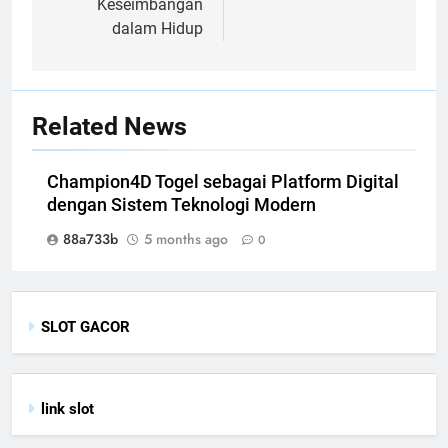
Keseimbangan
dalam Hidup
Related News
Champion4D Togel sebagai Platform Digital
dengan Sistem Teknologi Modern
88a733b
5 months ago
0
SLOT GACOR
link slot