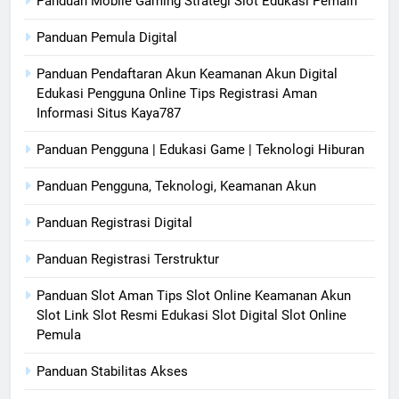
Panduan Mobile Gaming Strategi Slot Edukasi Pemain
Panduan Pemula Digital
Panduan Pendaftaran Akun Keamanan Akun Digital
Edukasi Pengguna Online Tips Registrasi Aman
Informasi Situs Kaya787
Panduan Pengguna | Edukasi Game | Teknologi Hiburan
Panduan Pengguna, Teknologi, Keamanan Akun
Panduan Registrasi Digital
Panduan Registrasi Terstruktur
Panduan Slot Aman Tips Slot Online Keamanan Akun
Slot Link Slot Resmi Edukasi Slot Digital Slot Online
Pemula
Panduan Stabilitas Akses