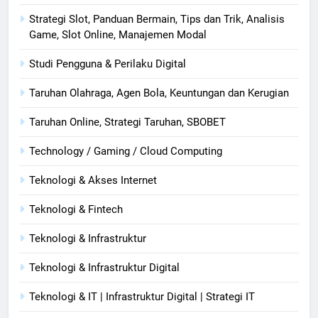
Strategi Slot, Panduan Bermain, Tips dan Trik, Analisis
Game, Slot Online, Manajemen Modal
Studi Pengguna & Perilaku Digital
Taruhan Olahraga, Agen Bola, Keuntungan dan Kerugian
Taruhan Online, Strategi Taruhan, SBOBET
Technology / Gaming / Cloud Computing
Teknologi & Akses Internet
Teknologi & Fintech
Teknologi & Infrastruktur
Teknologi & Infrastruktur Digital
Teknologi & IT | Infrastruktur Digital | Strategi IT