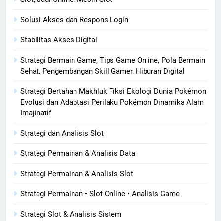
Solusi Akses dan Respons Login
Stabilitas Akses Digital
Strategi Bermain Game, Tips Game Online, Pola Bermain
Sehat, Pengembangan Skill Gamer, Hiburan Digital
Strategi Bertahan Makhluk Fiksi Ekologi Dunia Pokémon
Evolusi dan Adaptasi Perilaku Pokémon Dinamika Alam
Imajinatif
Strategi dan Analisis Slot
Strategi Permainan & Analisis Data
Strategi Permainan & Analisis Slot
Strategi Permainan • Slot Online • Analisis Game
Strategi Slot & Analisis Sistem