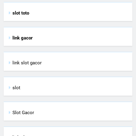
slot toto
link gacor
link slot gacor
slot
Slot Gacor