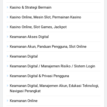
Kasino & Strategi Bermain
Kasino Online, Mesin Slot, Permainan Kasino
Kasino Online, Slot Games, Jackpot
Keamanan Akses Digital
Keamanan Akun, Panduan Pengguna, Slot Online
Keamanan Digital
Keamanan Digital / Manajemen Risiko / Sistem Login
Keamanan Digital & Privasi Pengguna
Keamanan Digital, Manajemen Akun, Edukasi Teknologi,
Navigasi Perangkat
Keamanan Online