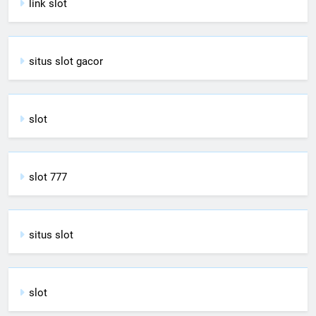
link slot
situs slot gacor
slot
slot 777
situs slot
slot