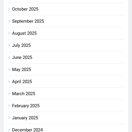
October 2025
September 2025
August 2025
July 2025
June 2025
May 2025
April 2025
March 2025
February 2025
January 2025
December 2024