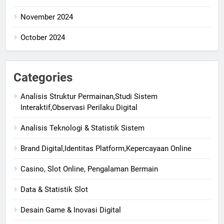
November 2024
October 2024
Categories
Analisis Struktur Permainan,Studi Sistem
Interaktif,Observasi Perilaku Digital
Analisis Teknologi & Statistik Sistem
Brand Digital,Identitas Platform,Kepercayaan Online
Casino, Slot Online, Pengalaman Bermain
Data & Statistik Slot
Desain Game & Inovasi Digital