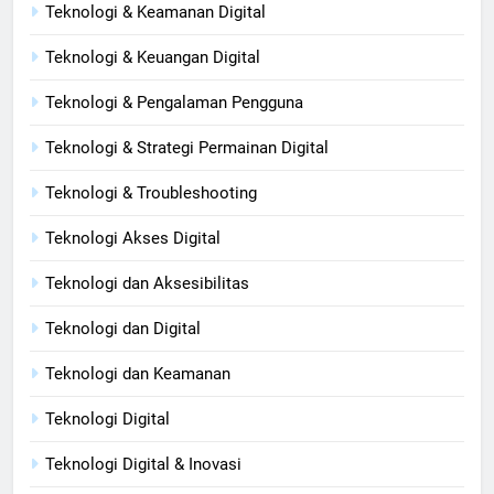
Teknologi & Keamanan Digital
Teknologi & Keuangan Digital
Teknologi & Pengalaman Pengguna
Teknologi & Strategi Permainan Digital
Teknologi & Troubleshooting
Teknologi Akses Digital
Teknologi dan Aksesibilitas
Teknologi dan Digital
Teknologi dan Keamanan
Teknologi Digital
Teknologi Digital & Inovasi