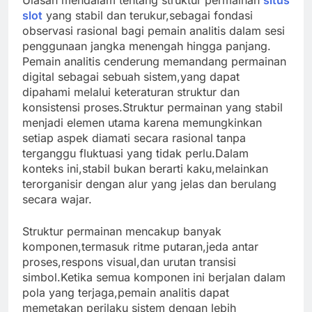
Ulasan mendalam tentang struktur permainan
situs
slot
yang stabil dan terukur,sebagai fondasi
observasi rasional bagi pemain analitis dalam sesi
penggunaan jangka menengah hingga panjang.
Pemain analitis cenderung memandang permainan
digital sebagai sebuah sistem,yang dapat
dipahami melalui keteraturan struktur dan
konsistensi proses.Struktur permainan yang stabil
menjadi elemen utama karena memungkinkan
setiap aspek diamati secara rasional tanpa
terganggu fluktuasi yang tidak perlu.Dalam
konteks ini,stabil bukan berarti kaku,melainkan
terorganisir dengan alur yang jelas dan berulang
secara wajar.
Struktur permainan mencakup banyak
komponen,termasuk ritme putaran,jeda antar
proses,respons visual,dan urutan transisi
simbol.Ketika semua komponen ini berjalan dalam
pola yang terjaga,pemain analitis dapat
memetakan perilaku sistem dengan lebih