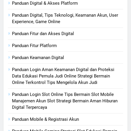
Panduan Digital & Akses Platform
Panduan Digital, Tips Teknologi, Keamanan Akun, User
Experience, Game Online
Panduan Fitur dan Akses Digital
Panduan Fitur Platform
Panduan Keamanan Digital
Panduan Login Aman Keamanan Digital dan Proteksi
Data Edukasi Pemula Judi Online Strategi Bermain
Online Terkontrol Tips Mengelola Akun Judi
Panduan Login Slot Online Tips Bermain Slot Mobile
Manajemen Akun Slot Strategi Bermain Aman Hiburan
Digital Terpercaya
Panduan Mobile & Registrasi Akun