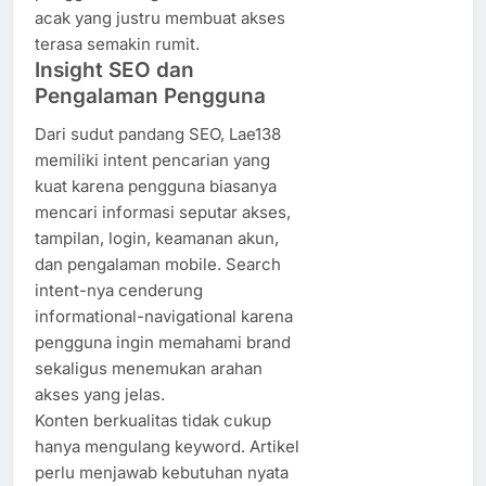
acak yang justru membuat akses
terasa semakin rumit.
Insight SEO dan
Pengalaman Pengguna
Dari sudut pandang SEO, Lae138
memiliki intent pencarian yang
kuat karena pengguna biasanya
mencari informasi seputar akses,
tampilan, login, keamanan akun,
dan pengalaman mobile. Search
intent-nya cenderung
informational-navigational karena
pengguna ingin memahami brand
sekaligus menemukan arahan
akses yang jelas.
Konten berkualitas tidak cukup
hanya mengulang keyword. Artikel
perlu menjawab kebutuhan nyata