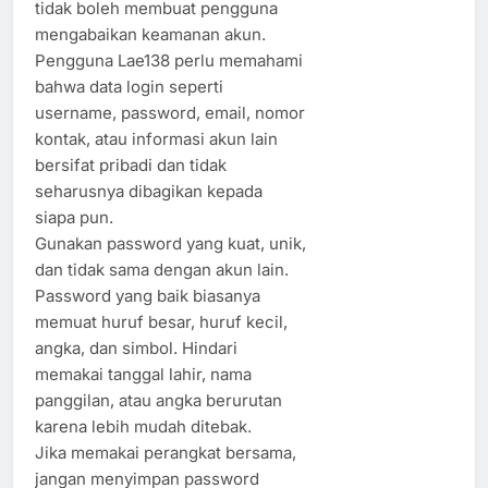
tidak boleh membuat pengguna
mengabaikan keamanan akun.
Pengguna Lae138 perlu memahami
bahwa data login seperti
username, password, email, nomor
kontak, atau informasi akun lain
bersifat pribadi dan tidak
seharusnya dibagikan kepada
siapa pun.
Gunakan password yang kuat, unik,
dan tidak sama dengan akun lain.
Password yang baik biasanya
memuat huruf besar, huruf kecil,
angka, dan simbol. Hindari
memakai tanggal lahir, nama
panggilan, atau angka berurutan
karena lebih mudah ditebak.
Jika memakai perangkat bersama,
jangan menyimpan password