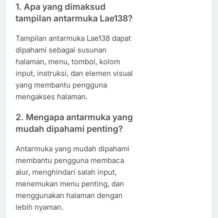
1. Apa yang dimaksud
tampilan antarmuka Lae138?
Tampilan antarmuka Lae138 dapat
dipahami sebagai susunan
halaman, menu, tombol, kolom
input, instruksi, dan elemen visual
yang membantu pengguna
mengakses halaman.
2. Mengapa antarmuka yang
mudah dipahami penting?
Antarmuka yang mudah dipahami
membantu pengguna membaca
alur, menghindari salah input,
menemukan menu penting, dan
menggunakan halaman dengan
lebih nyaman.