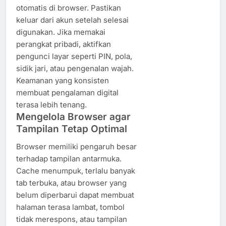
otomatis di browser. Pastikan
keluar dari akun setelah selesai
digunakan. Jika memakai
perangkat pribadi, aktifkan
pengunci layar seperti PIN, pola,
sidik jari, atau pengenalan wajah.
Keamanan yang konsisten
membuat pengalaman digital
terasa lebih tenang.
Mengelola Browser agar
Tampilan Tetap Optimal
Browser memiliki pengaruh besar
terhadap tampilan antarmuka.
Cache menumpuk, terlalu banyak
tab terbuka, atau browser yang
belum diperbarui dapat membuat
halaman terasa lambat, tombol
tidak merespons, atau tampilan