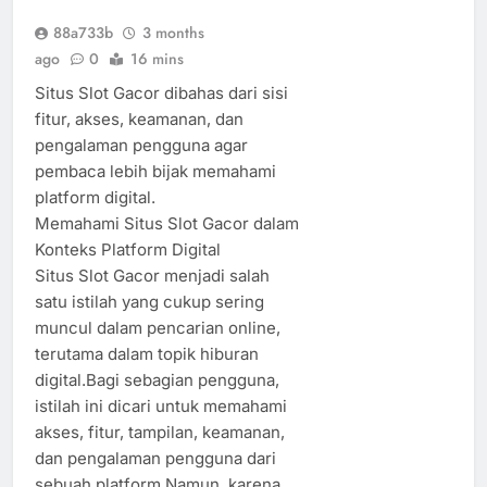
88a733b
3 months
ago
0
16 mins
Situs Slot Gacor dibahas dari sisi
fitur, akses, keamanan, dan
pengalaman pengguna agar
pembaca lebih bijak memahami
platform digital.
Memahami Situs Slot Gacor dalam
Konteks Platform Digital
Situs Slot Gacor menjadi salah
satu istilah yang cukup sering
muncul dalam pencarian online,
terutama dalam topik hiburan
digital.Bagi sebagian pengguna,
istilah ini dicari untuk memahami
akses, fitur, tampilan, keamanan,
dan pengalaman pengguna dari
sebuah platform.Namun, karena