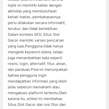
topik ini memiliki kaitan dengan
aktivitas yang membutuhkan
kehati-hatian, pembahasannya
perlu dilakukan secara informatif,
terukur, dan tidak berlebihan.
Dalam konteks SEO, Situs Slot
Gacor memiliki variasi pencarian
yang luas.Pengguna tidak hanya
mengetik keyword utama, tetapi
juga menambahkan kata seperti
resmi, login, alternatif, fitur, aman,
dan panduan.Pola ini menunjukkan
bahwa pengguna ingin
mendapatkan informasi yang lebih
jelas sebelum memahami atau
mengakses platform tertentu.Oleh
karena itu, artikel ini membahas
Situs Slot Gacor dari sisi fitur dan