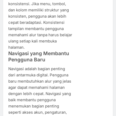
konsistensi. Jika menu, tombol,
dan kolom memiliki struktur yang
konsisten, pengguna akan lebih
cepat beradaptasi. Konsistensi
tampilan membantu pengguna
memahami alur tanpa harus belajar
ulang setiap kali membuka
halaman.
Navigasi yang Membantu
Pengguna Baru
Navigasi adalah bagian penting
dari antarmuka digital. Pengguna
baru membutuhkan alur yang jelas
agar dapat memahami halaman
dengan lebih cepat. Navigasi yang
baik membantu pengguna
menemukan bagian penting
seperti akses akun, pengaturan,