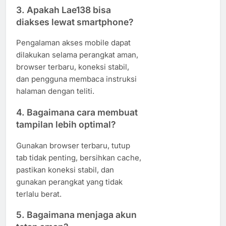
3. Apakah Lae138 bisa
diakses lewat smartphone?
Pengalaman akses mobile dapat
dilakukan selama perangkat aman,
browser terbaru, koneksi stabil,
dan pengguna membaca instruksi
halaman dengan teliti.
4. Bagaimana cara membuat
tampilan lebih optimal?
Gunakan browser terbaru, tutup
tab tidak penting, bersihkan cache,
pastikan koneksi stabil, dan
gunakan perangkat yang tidak
terlalu berat.
5. Bagaimana menjaga akun