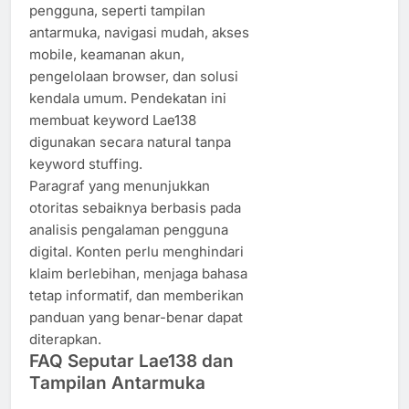
pengguna, seperti tampilan
antarmuka, navigasi mudah, akses
mobile, keamanan akun,
pengelolaan browser, dan solusi
kendala umum. Pendekatan ini
membuat keyword Lae138
digunakan secara natural tanpa
keyword stuffing.
Paragraf yang menunjukkan
otoritas sebaiknya berbasis pada
analisis pengalaman pengguna
digital. Konten perlu menghindari
klaim berlebihan, menjaga bahasa
tetap informatif, dan memberikan
panduan yang benar-benar dapat
diterapkan.
FAQ Seputar Lae138 dan
Tampilan Antarmuka