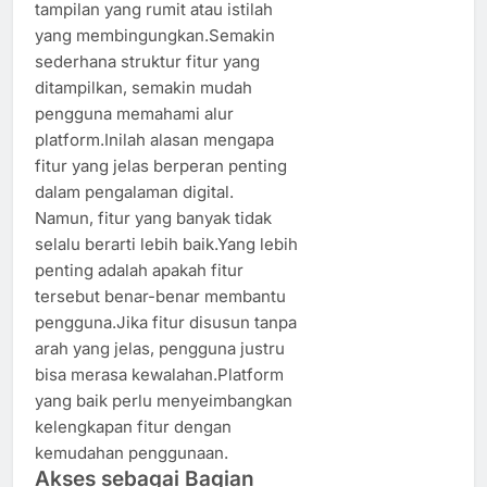
tampilan yang rumit atau istilah
yang membingungkan.Semakin
sederhana struktur fitur yang
ditampilkan, semakin mudah
pengguna memahami alur
platform.Inilah alasan mengapa
fitur yang jelas berperan penting
dalam pengalaman digital.
Namun, fitur yang banyak tidak
selalu berarti lebih baik.Yang lebih
penting adalah apakah fitur
tersebut benar-benar membantu
pengguna.Jika fitur disusun tanpa
arah yang jelas, pengguna justru
bisa merasa kewalahan.Platform
yang baik perlu menyeimbangkan
kelengkapan fitur dengan
kemudahan penggunaan.
Akses sebagai Bagian