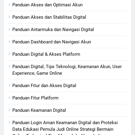
Panduan Akses dan Optimasi Akun
Panduan Akses dan Stabilitas Digital
Panduan Antarmuka dan Navigasi Digital
Panduan Dashboard dan Navigasi Akun
Panduan Digital & Akses Platform
Panduan Digital, Tips Teknologi, Keamanan Akun, User
Experience, Game Online
Panduan Fitur dan Akses Digital
Panduan Fitur Platform
Panduan Keamanan Digital
Panduan Login Aman Keamanan Digital dan Proteksi
Data Edukasi Pemula Judi Online Strategi Bermain