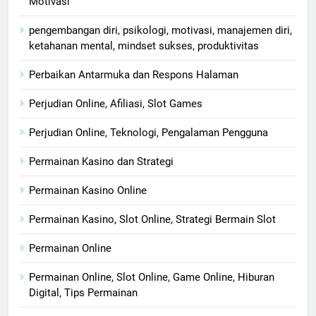
Motivasi
pengembangan diri, psikologi, motivasi, manajemen diri,
ketahanan mental, mindset sukses, produktivitas
Perbaikan Antarmuka dan Respons Halaman
Perjudian Online, Afiliasi, Slot Games
Perjudian Online, Teknologi, Pengalaman Pengguna
Permainan Kasino dan Strategi
Permainan Kasino Online
Permainan Kasino, Slot Online, Strategi Bermain Slot
Permainan Online
Permainan Online, Slot Online, Game Online, Hiburan
Digital, Tips Permainan