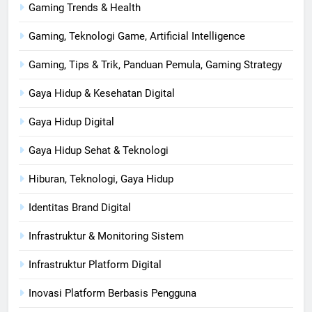
Gaming Trends & Health
Gaming, Teknologi Game, Artificial Intelligence
Gaming, Tips & Trik, Panduan Pemula, Gaming Strategy
Gaya Hidup & Kesehatan Digital
Gaya Hidup Digital
Gaya Hidup Sehat & Teknologi
Hiburan, Teknologi, Gaya Hidup
Identitas Brand Digital
Infrastruktur & Monitoring Sistem
Infrastruktur Platform Digital
Inovasi Platform Berbasis Pengguna