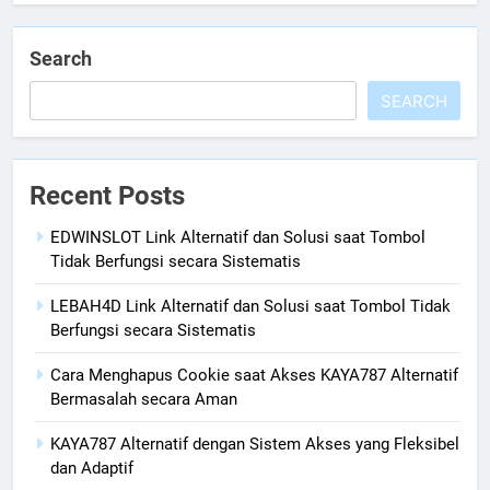
Search
SEARCH
Recent Posts
EDWINSLOT Link Alternatif dan Solusi saat Tombol
Tidak Berfungsi secara Sistematis
LEBAH4D Link Alternatif dan Solusi saat Tombol Tidak
Berfungsi secara Sistematis
Cara Menghapus Cookie saat Akses KAYA787 Alternatif
Bermasalah secara Aman
KAYA787 Alternatif dengan Sistem Akses yang Fleksibel
dan Adaptif