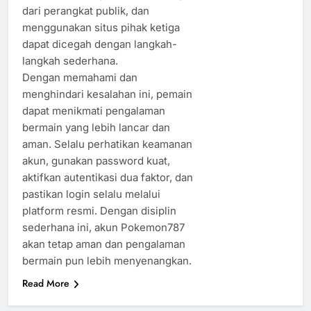
dari perangkat publik, dan
menggunakan situs pihak ketiga
dapat dicegah dengan langkah-
langkah sederhana.
Dengan memahami dan
menghindari kesalahan ini, pemain
dapat menikmati pengalaman
bermain yang lebih lancar dan
aman. Selalu perhatikan keamanan
akun, gunakan password kuat,
aktifkan autentikasi dua faktor, dan
pastikan login selalu melalui
platform resmi. Dengan disiplin
sederhana ini, akun Pokemon787
akan tetap aman dan pengalaman
bermain pun lebih menyenangkan.
Read More