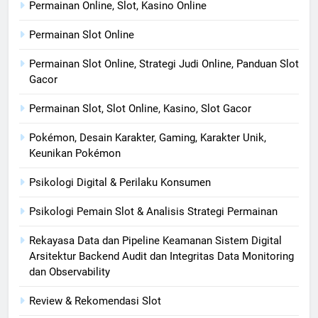
Permainan Online, Slot, Kasino Online
Permainan Slot Online
Permainan Slot Online, Strategi Judi Online, Panduan Slot
Gacor
Permainan Slot, Slot Online, Kasino, Slot Gacor
Pokémon, Desain Karakter, Gaming, Karakter Unik,
Keunikan Pokémon
Psikologi Digital & Perilaku Konsumen
Psikologi Pemain Slot & Analisis Strategi Permainan
Rekayasa Data dan Pipeline Keamanan Sistem Digital
Arsitektur Backend Audit dan Integritas Data Monitoring
dan Observability
Review & Rekomendasi Slot