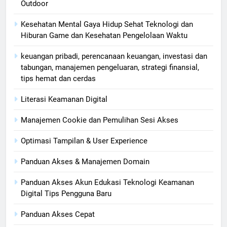
Outdoor
Kesehatan Mental Gaya Hidup Sehat Teknologi dan
Hiburan Game dan Kesehatan Pengelolaan Waktu
keuangan pribadi, perencanaan keuangan, investasi dan
tabungan, manajemen pengeluaran, strategi finansial,
tips hemat dan cerdas
Literasi Keamanan Digital
Manajemen Cookie dan Pemulihan Sesi Akses
Optimasi Tampilan & User Experience
Panduan Akses & Manajemen Domain
Panduan Akses Akun Edukasi Teknologi Keamanan
Digital Tips Pengguna Baru
Panduan Akses Cepat