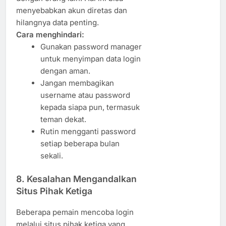
menyebabkan akun diretas dan
hilangnya data penting.
Cara menghindari:
Gunakan password manager
untuk menyimpan data login
dengan aman.
Jangan membagikan
username atau password
kepada siapa pun, termasuk
teman dekat.
Rutin mengganti password
setiap beberapa bulan
sekali.
8. Kesalahan Mengandalkan
Situs Pihak Ketiga
Beberapa pemain mencoba login
melalui situs pihak ketiga yang