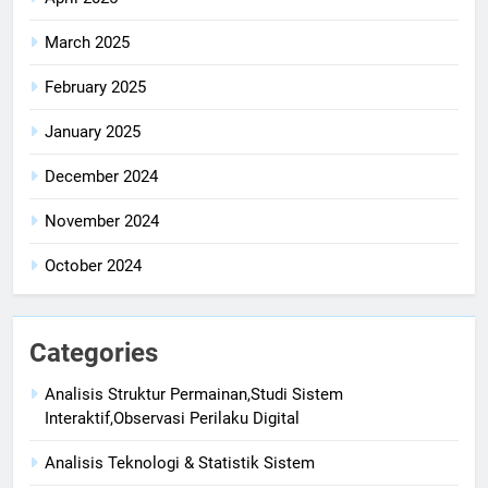
March 2025
February 2025
January 2025
December 2024
November 2024
October 2024
Categories
Analisis Struktur Permainan,Studi Sistem
Interaktif,Observasi Perilaku Digital
Analisis Teknologi & Statistik Sistem