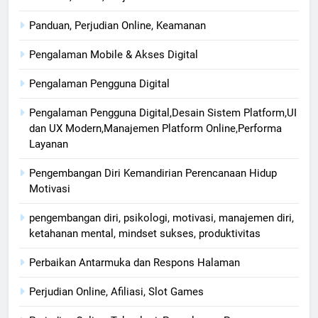
Panduan, Perjudian Online, Keamanan
Pengalaman Mobile & Akses Digital
Pengalaman Pengguna Digital
Pengalaman Pengguna Digital,Desain Sistem Platform,UI
dan UX Modern,Manajemen Platform Online,Performa
Layanan
Pengembangan Diri Kemandirian Perencanaan Hidup
Motivasi
pengembangan diri, psikologi, motivasi, manajemen diri,
ketahanan mental, mindset sukses, produktivitas
Perbaikan Antarmuka dan Respons Halaman
Perjudian Online, Afiliasi, Slot Games