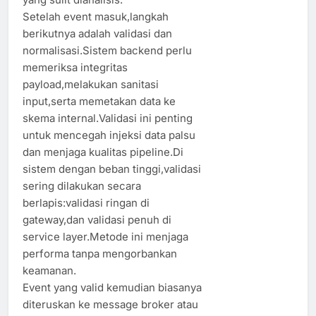
Setelah event masuk,langkah
berikutnya adalah validasi dan
normalisasi.Sistem backend perlu
memeriksa integritas
payload,melakukan sanitasi
input,serta memetakan data ke
skema internal.Validasi ini penting
untuk mencegah injeksi data palsu
dan menjaga kualitas pipeline.Di
sistem dengan beban tinggi,validasi
sering dilakukan secara
berlapis:validasi ringan di
gateway,dan validasi penuh di
service layer.Metode ini menjaga
performa tanpa mengorbankan
keamanan.
Event yang valid kemudian biasanya
diteruskan ke message broker atau