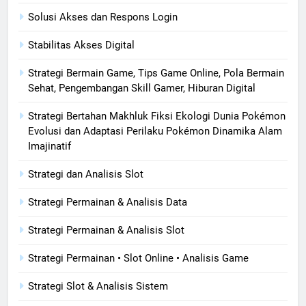
Solusi Akses dan Respons Login
Stabilitas Akses Digital
Strategi Bermain Game, Tips Game Online, Pola Bermain
Sehat, Pengembangan Skill Gamer, Hiburan Digital
Strategi Bertahan Makhluk Fiksi Ekologi Dunia Pokémon
Evolusi dan Adaptasi Perilaku Pokémon Dinamika Alam
Imajinatif
Strategi dan Analisis Slot
Strategi Permainan & Analisis Data
Strategi Permainan & Analisis Slot
Strategi Permainan • Slot Online • Analisis Game
Strategi Slot & Analisis Sistem