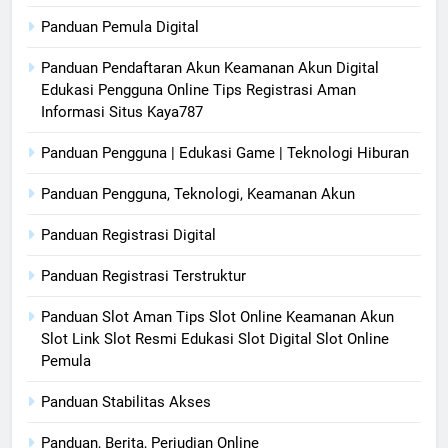
Panduan Pemula Digital
Panduan Pendaftaran Akun Keamanan Akun Digital
Edukasi Pengguna Online Tips Registrasi Aman
Informasi Situs Kaya787
Panduan Pengguna | Edukasi Game | Teknologi Hiburan
Panduan Pengguna, Teknologi, Keamanan Akun
Panduan Registrasi Digital
Panduan Registrasi Terstruktur
Panduan Slot Aman Tips Slot Online Keamanan Akun
Slot Link Slot Resmi Edukasi Slot Digital Slot Online
Pemula
Panduan Stabilitas Akses
Panduan, Berita, Perjudian Online