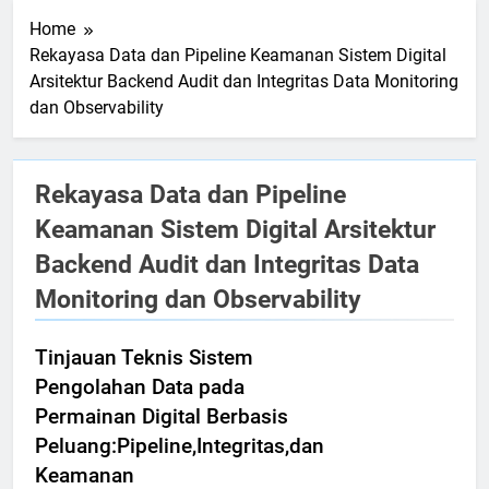
Home
Rekayasa Data dan Pipeline Keamanan Sistem Digital
Arsitektur Backend Audit dan Integritas Data Monitoring
dan Observability
Rekayasa Data dan Pipeline
Keamanan Sistem Digital Arsitektur
Backend Audit dan Integritas Data
Monitoring dan Observability
Tinjauan Teknis Sistem
Pengolahan Data pada
Permainan Digital Berbasis
Peluang:Pipeline,Integritas,dan
Keamanan