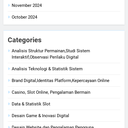
November 2024
October 2024
Categories
Analisis Struktur Permainan,Studi Sistem
Interaktif,Observasi Perilaku Digital
Analisis Teknologi & Statistik Sistem
Brand Digital,Identitas Platform,Kepercayaan Online
Casino, Slot Online, Pengalaman Bermain
Data & Statistik Slot
Desain Game & Inovasi Digital
Desain Website dan Pengalaman Pengguna