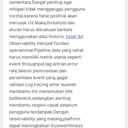
sementara.Sangat penting agar
mitigasi tidak mengganggu pengguna
normal,karena false positive akan
merusak UX.Maka,threshold dan
aturan harus dievaluasi berkala
menggunakan data historis.
togel 4d
Observability menjadi fondasi
operasional.Pipeline data yang sehat
harus memiliki metrik utama seperti
event throughput,lag antrian,error
rate,latensi pemrosesan,dan
persentase event yang gagal
validasi.Log tracing antar layanan
membantu tim menemukan titik
bottleneck,sedangkan alerting
membantu respon cepat sebelum
pengguna terdampak.Dengan
observability yang matang,platform
dapat meningkatkan trustworthiness