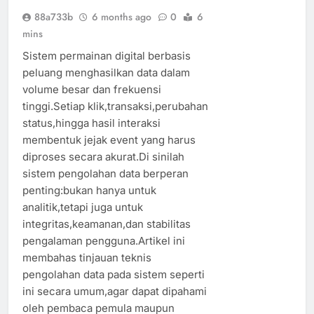
88a733b
6 months ago
0
6
mins
Sistem permainan digital berbasis
peluang menghasilkan data dalam
volume besar dan frekuensi
tinggi.Setiap klik,transaksi,perubahan
status,hingga hasil interaksi
membentuk jejak event yang harus
diproses secara akurat.Di sinilah
sistem pengolahan data berperan
penting:bukan hanya untuk
analitik,tetapi juga untuk
integritas,keamanan,dan stabilitas
pengalaman pengguna.Artikel ini
membahas tinjauan teknis
pengolahan data pada sistem seperti
ini secara umum,agar dapat dipahami
oleh pembaca pemula maupun