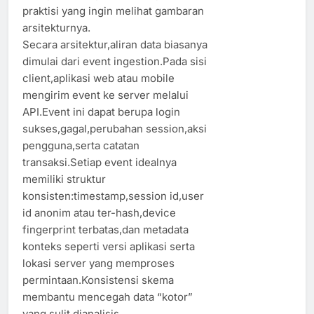
praktisi yang ingin melihat gambaran
arsitekturnya.
Secara arsitektur,aliran data biasanya
dimulai dari event ingestion.Pada sisi
client,aplikasi web atau mobile
mengirim event ke server melalui
API.Event ini dapat berupa login
sukses,gagal,perubahan session,aksi
pengguna,serta catatan
transaksi.Setiap event idealnya
memiliki struktur
konsisten:timestamp,session id,user
id anonim atau ter-hash,device
fingerprint terbatas,dan metadata
konteks seperti versi aplikasi serta
lokasi server yang memproses
permintaan.Konsistensi skema
membantu mencegah data “kotor”
yang sulit dianalisis.