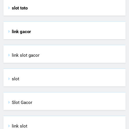
slot toto
link gacor
link slot gacor
slot
Slot Gacor
link slot