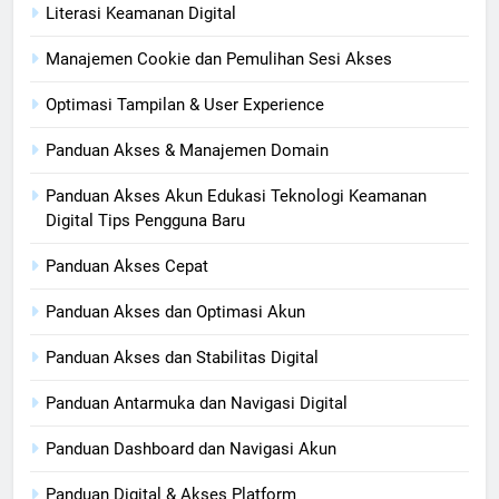
Literasi Keamanan Digital
Manajemen Cookie dan Pemulihan Sesi Akses
Optimasi Tampilan & User Experience
Panduan Akses & Manajemen Domain
Panduan Akses Akun Edukasi Teknologi Keamanan
Digital Tips Pengguna Baru
Panduan Akses Cepat
Panduan Akses dan Optimasi Akun
Panduan Akses dan Stabilitas Digital
Panduan Antarmuka dan Navigasi Digital
Panduan Dashboard dan Navigasi Akun
Panduan Digital & Akses Platform