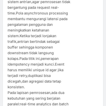
sistem antrian,agar pemrosesan tidak
bergantung pada request real-
time.Pola asynchronous processing
membantu mengurangi latensi pada
pengalaman pengguna dan
meningkatkan ketahanan
sistem.Ketika terjadi lonjakan
trafik,antrian bertindak sebagai
buffer sehingga komponen
downstream tidak langsung
kolaps.Pada titik ini,penerapan
idempotency menjadi kunci.Event
harus memiliki unique id agar jika
terjadi retry,duplikasi bisa
dicegah,dan agregasi data tetap
konsisten.
Pada lapisan pemrosesan,ada dua
kebutuhan yang sering berjalan
paralel:real-time analytics dan batch