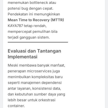
menemukan bottleneck atau
potensi bug dengan cepat.
Pendekatan ini memungkinkan
Mean Time to Recovery (MTTR)
KAYA787 tetap rendah,
mempercepat pemulihan bila
terjadi gangguan sistem.
Evaluasi dan Tantangan
Implementasi
Meski membawa banyak manfaat,
penerapan microservices juga
menimbulkan kompleksitas baru
seperti manajemen dependensi
antar layanan, konsistensi data,
dan kebutuhan sumber daya yang
lebih besar untuk orkestrasi
container.