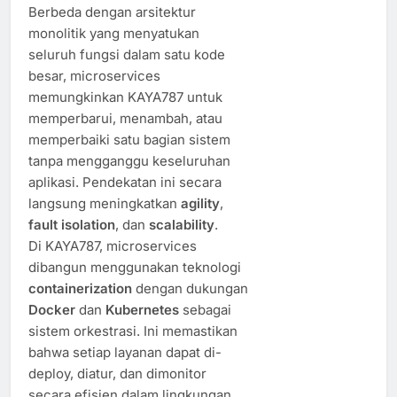
Berbeda dengan arsitektur
monolitik yang menyatukan
seluruh fungsi dalam satu kode
besar, microservices
memungkinkan KAYA787 untuk
memperbarui, menambah, atau
memperbaiki satu bagian sistem
tanpa mengganggu keseluruhan
aplikasi. Pendekatan ini secara
langsung meningkatkan
agility
,
fault isolation
, dan
scalability
.
Di KAYA787, microservices
dibangun menggunakan teknologi
containerization
dengan dukungan
Docker
dan
Kubernetes
sebagai
sistem orkestrasi. Ini memastikan
bahwa setiap layanan dapat di-
deploy, diatur, dan dimonitor
secara efisien dalam lingkungan