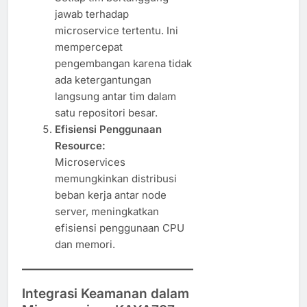
jawab terhadap
microservice tertentu. Ini
mempercepat
pengembangan karena tidak
ada ketergantungan
langsung antar tim dalam
satu repositori besar.
Efisiensi Penggunaan
Resource:
Microservices
memungkinkan distribusi
beban kerja antar node
server, meningkatkan
efisiensi penggunaan CPU
dan memori.
Integrasi Keamanan dalam