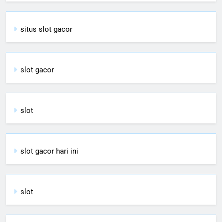
situs slot gacor
slot gacor
slot
slot gacor hari ini
slot