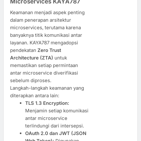
Microservices KAYA787
Keamanan menjadi aspek penting
dalam penerapan arsitektur
microservices, terutama karena
banyaknya titik komunikasi antar
layanan. KAYA787 mengadopsi
pendekatan
Zero Trust
Architecture (ZTA)
untuk
memastikan setiap permintaan
antar microservice diverifikasi
sebelum diproses.
Langkah-langkah keamanan yang
diterapkan antara lain:
TLS 1.3 Encryption:
Menjamin setiap komunikasi
antar microservice
terlindungi dari intersepsi.
OAuth 2.0 dan JWT (JSON
Web Token):
Digunakan