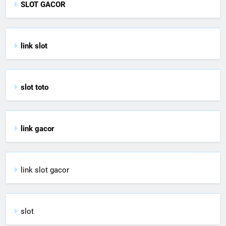
SLOT GACOR
link slot
slot toto
link gacor
link slot gacor
slot