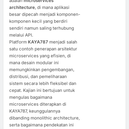
adalah
microservices
architecture
, di mana aplikasi
besar dipecah menjadi komponen-
komponen kecil yang berdiri
sendiri namun saling terhubung
melalui API.
Platform
KAYA787
menjadi salah
satu contoh penerapan arsitektur
microservices yang efisien, di
mana desain modular ini
memungkinkan pengembangan,
distribusi, dan pemeliharaan
sistem secara lebih fleksibel dan
cepat. Kajian ini bertujuan untuk
mengulas bagaimana
microservices diterapkan di
KAYA787, keunggulannya
dibanding monolithic architecture,
serta bagaimana pendekatan ini