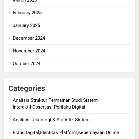
March 2025
February 2025
January 2025
December 2024
November 2024
October 2024
Categories
Analisis Struktur Permainan,Studi Sistem
Interaktif,Observasi Perilaku Digital
Analisis Teknologi & Statistik Sistem
Brand Digital,Identitas Platform,Kepercayaan Online