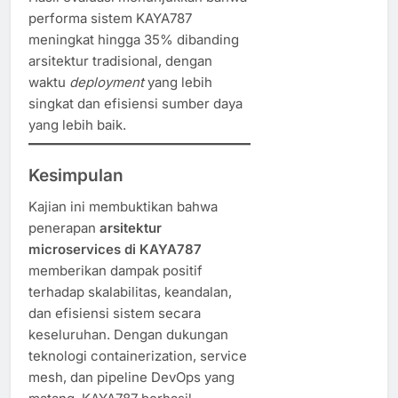
performa sistem KAYA787
meningkat hingga 35% dibanding
arsitektur tradisional, dengan
waktu
deployment
yang lebih
singkat dan efisiensi sumber daya
yang lebih baik.
Kesimpulan
Kajian ini membuktikan bahwa
penerapan
arsitektur
microservices di KAYA787
memberikan dampak positif
terhadap skalabilitas, keandalan,
dan efisiensi sistem secara
keseluruhan. Dengan dukungan
teknologi containerization, service
mesh, dan pipeline DevOps yang