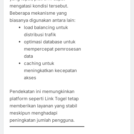
mengatasi kondisi tersebut.
Beberapa mekanisme yang
biasanya digunakan antara lain:
load balancing untuk
distribusi trafik
optimasi database untuk
mempercepat pemrosesan
data
caching untuk
meningkatkan kecepatan
akses
Pendekatan ini memungkinkan
platform seperti Link Togel tetap
memberikan layanan yang stabil
meskipun menghadapi
peningkatan jumlah pengguna.