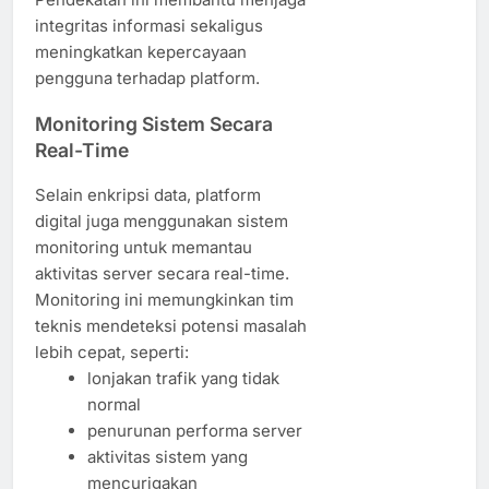
integritas informasi sekaligus
meningkatkan kepercayaan
pengguna terhadap platform.
Monitoring Sistem Secara
Real-Time
Selain enkripsi data, platform
digital juga menggunakan sistem
monitoring untuk memantau
aktivitas server secara real-time.
Monitoring ini memungkinkan tim
teknis mendeteksi potensi masalah
lebih cepat, seperti:
lonjakan trafik yang tidak
normal
penurunan performa server
aktivitas sistem yang
mencurigakan