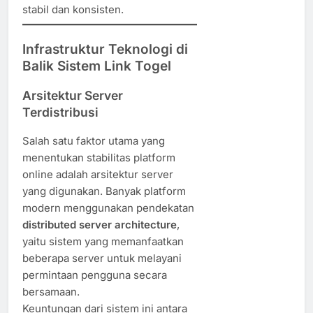
stabil dan konsisten.
Infrastruktur Teknologi di
Balik Sistem Link Togel
Arsitektur Server
Terdistribusi
Salah satu faktor utama yang
menentukan stabilitas platform
online adalah arsitektur server
yang digunakan. Banyak platform
modern menggunakan pendekatan
distributed server architecture
,
yaitu sistem yang memanfaatkan
beberapa server untuk melayani
permintaan pengguna secara
bersamaan.
Keuntungan dari sistem ini antara