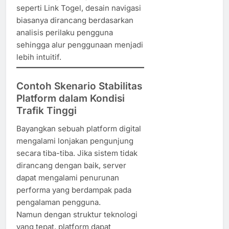
seperti Link Togel, desain navigasi
biasanya dirancang berdasarkan
analisis perilaku pengguna
sehingga alur penggunaan menjadi
lebih intuitif.
Contoh Skenario Stabilitas
Platform dalam Kondisi
Trafik Tinggi
Bayangkan sebuah platform digital
mengalami lonjakan pengunjung
secara tiba-tiba. Jika sistem tidak
dirancang dengan baik, server
dapat mengalami penurunan
performa yang berdampak pada
pengalaman pengguna.
Namun dengan struktur teknologi
yang tepat, platform dapat