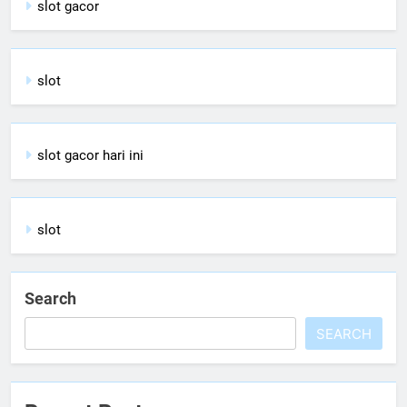
slot gacor
slot
slot gacor hari ini
slot
Search
SEARCH