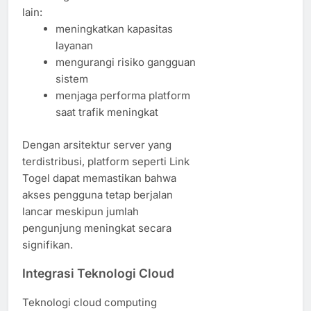
lain:
meningkatkan kapasitas
layanan
mengurangi risiko gangguan
sistem
menjaga performa platform
saat trafik meningkat
Dengan arsitektur server yang
terdistribusi, platform seperti Link
Togel dapat memastikan bahwa
akses pengguna tetap berjalan
lancar meskipun jumlah
pengunjung meningkat secara
signifikan.
Integrasi Teknologi Cloud
Teknologi cloud computing