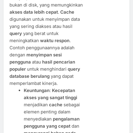
bukan di disk, yang memungkinkan
akses data lebih cepat
.
Cache
digunakan untuk menyimpan data
yang sering diakses atau hasil
query
yang berat untuk
meningkatkan
waktu respon
.
Contoh penggunaannya adalah
dengan
menyimpan sesi
pengguna
atau
hasil pencarian
populer
untuk menghindari
query
database berulang
yang dapat
memperlambat kinerja.
Keuntungan
:
Kecepatan
akses yang sangat tinggi
menjadikan
cache
sebagai
elemen penting dalam
menyediakan
pengalaman
pengguna yang cepat
dan