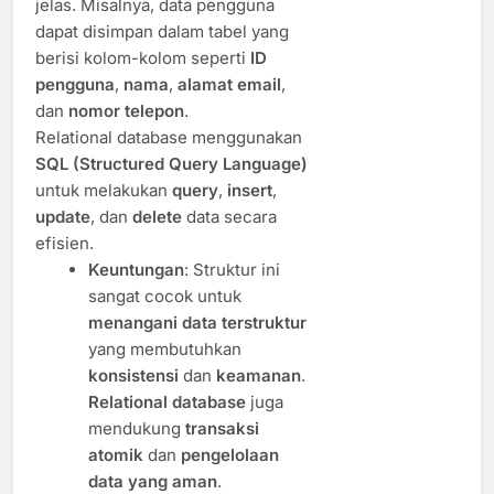
jelas. Misalnya, data pengguna
dapat disimpan dalam tabel yang
berisi kolom-kolom seperti
ID
pengguna
,
nama
,
alamat email
,
dan
nomor telepon
.
Relational database menggunakan
SQL (Structured Query Language)
untuk melakukan
query
,
insert
,
update
, dan
delete
data secara
efisien.
Keuntungan
: Struktur ini
sangat cocok untuk
menangani data terstruktur
yang membutuhkan
konsistensi
dan
keamanan
.
Relational database
juga
mendukung
transaksi
atomik
dan
pengelolaan
data yang aman
.