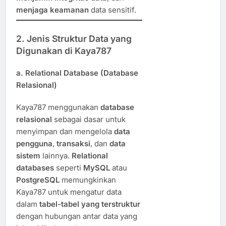
menjaga keamanan
data sensitif.
2.
Jenis Struktur Data yang
Digunakan di Kaya787
a.
Relational Database (Database
Relasional)
Kaya787 menggunakan
database
relasional
sebagai dasar untuk
menyimpan dan mengelola
data
pengguna
,
transaksi
, dan
data
sistem
lainnya.
Relational
databases
seperti
MySQL
atau
PostgreSQL
memungkinkan
Kaya787 untuk mengatur data
dalam
tabel-tabel yang terstruktur
dengan hubungan antar data yang