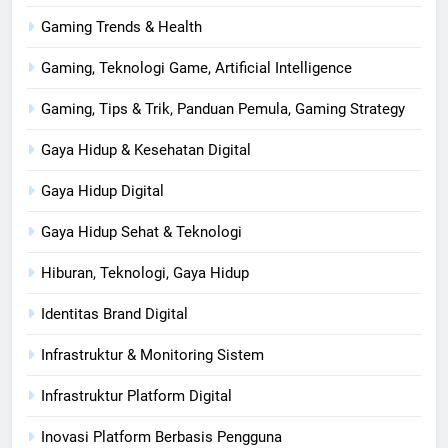
Gaming Trends & Health
Gaming, Teknologi Game, Artificial Intelligence
Gaming, Tips & Trik, Panduan Pemula, Gaming Strategy
Gaya Hidup & Kesehatan Digital
Gaya Hidup Digital
Gaya Hidup Sehat & Teknologi
Hiburan, Teknologi, Gaya Hidup
Identitas Brand Digital
Infrastruktur & Monitoring Sistem
Infrastruktur Platform Digital
Inovasi Platform Berbasis Pengguna