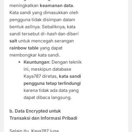
meningkatkan
keamanan data
.
Kata sandi yang dimasukkan oleh
pengguna tidak disimpan dalam
bentuk aslinya. Sebaliknya, kata
sandi tersebut di-
hash
dan diberi
salt
untuk mencegah serangan
rainbow table
yang dapat
membongkar kata sandi.
Keuntungan
: Dengan teknik
ini, meskipun database
Kaya787 diretas,
kata sandi
pengguna tetap terlindungi
karena tidak ada data yang
dapat dibaca langsung.
b.
Data Encrypted untuk
Transaksi dan Informasi Pribadi
Selain itu, Kaya787 juga