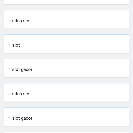
situs slot
slot
slot gacor
situs slot
slot gacor