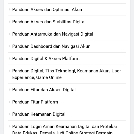
Panduan Akses dan Optimasi Akun
Panduan Akses dan Stabilitas Digital
Panduan Antarmuka dan Navigasi Digital
Panduan Dashboard dan Navigasi Akun
Panduan Digital & Akses Platform
Panduan Digital, Tips Teknologi, Keamanan Akun, User
Experience, Game Online
Panduan Fitur dan Akses Digital
Panduan Fitur Platform
Panduan Keamanan Digital
Panduan Login Aman Keamanan Digital dan Proteksi
Data Edukasi Pemula Judi Online Strategi Bermain