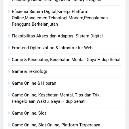
Efisiensi Sistem Digital,Kinerja Platform
Online,Manajemen Teknologi Modern,Pengalaman
Pengguna Berkelanjutan
Fleksibilitas Akses dan Adaptasi Sistem Digital
Frontend Optimization & Infrastruktur Web
Game & Kesehatan, Kesehatan Mental, Gaya Hidup Sehat
Game & Teknologi
Game Online & Hiburan
Game Online, Kesehatan Mental, Tips dan Trik,
Pengelolaan Waktu, Gaya Hidup Sehat
Game Online, Slot
Game Online, Slot Online, Platform Terpercaya