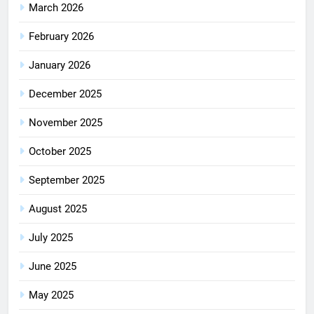
March 2026
February 2026
January 2026
December 2025
November 2025
October 2025
September 2025
August 2025
July 2025
June 2025
May 2025