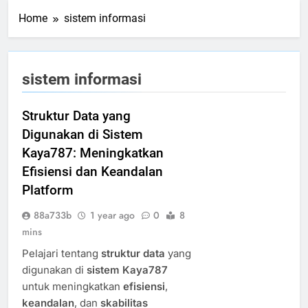
Home
sistem informasi
sistem informasi
Struktur Data yang
Digunakan di Sistem
Kaya787: Meningkatkan
Efisiensi dan Keandalan
Platform
88a733b
1 year ago
0
8
mins
Pelajari tentang
struktur data
yang
digunakan di
sistem Kaya787
untuk meningkatkan
efisiensi
,
keandalan
, dan
skabilitas