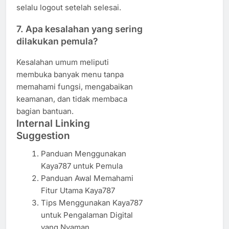
selalu logout setelah selesai.
7. Apa kesalahan yang sering
dilakukan pemula?
Kesalahan umum meliputi
membuka banyak menu tanpa
memahami fungsi, mengabaikan
keamanan, dan tidak membaca
bagian bantuan.
Internal Linking
Suggestion
Panduan Menggunakan
Kaya787 untuk Pemula
Panduan Awal Memahami
Fitur Utama Kaya787
Tips Menggunakan Kaya787
untuk Pengalaman Digital
yang Nyaman