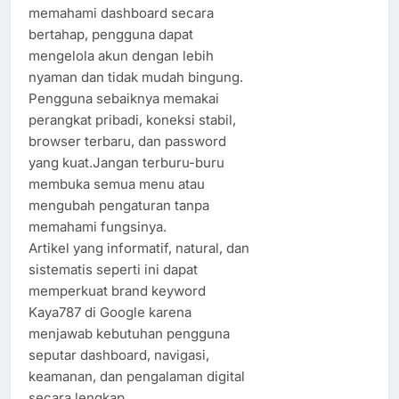
memahami dashboard secara
bertahap, pengguna dapat
mengelola akun dengan lebih
nyaman dan tidak mudah bingung.
Pengguna sebaiknya memakai
perangkat pribadi, koneksi stabil,
browser terbaru, dan password
yang kuat.Jangan terburu-buru
membuka semua menu atau
mengubah pengaturan tanpa
memahami fungsinya.
Artikel yang informatif, natural, dan
sistematis seperti ini dapat
memperkuat brand keyword
Kaya787 di Google karena
menjawab kebutuhan pengguna
seputar dashboard, navigasi,
keamanan, dan pengalaman digital
secara lengkap.