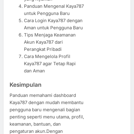
Panduan Mengenal Kaya787
untuk Pengguna Baru
Cara Login Kaya787 dengan
Aman untuk Pengguna Baru
Tips Menjaga Keamanan
Akun Kaya787 dari
Perangkat Pribadi
Cara Mengelola Profil
Kaya787 agar Tetap Rapi
dan Aman
Kesimpulan
Panduan memahami dashboard
Kaya787 dengan mudah membantu
pengguna baru mengenali bagian
penting seperti menu utama, profil,
keamanan, bantuan, dan
pengaturan akun.Dengan