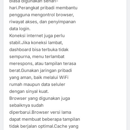
biasa digunakan sehari-
hari.Perangkat pribadi membantu
pengguna mengontrol browser,
riwayat akses, dan penyimpanan
data login.
Koneksi internet juga perlu
stabil.Jika koneksi lambat,
dashboard bisa terbuka tidak
sempurna, menu terlambat
merespons, atau tampilan terasa
berat.Gunakan jaringan pribadi
yang aman, baik melalui WiFi
rumah maupun data seluler
dengan sinyal kuat.
Browser yang digunakan juga
sebaiknya sudah
diperbarui.Browser versi lama
dapat membuat beberapa tampilan
tidak berjalan optimal.Cache yang