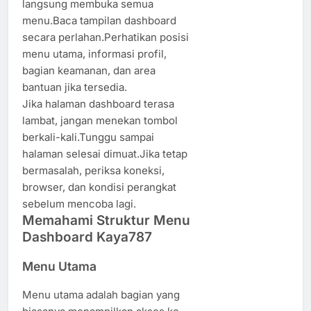
langsung membuka semua
menu.Baca tampilan dashboard
secara perlahan.Perhatikan posisi
menu utama, informasi profil,
bagian keamanan, dan area
bantuan jika tersedia.
Jika halaman dashboard terasa
lambat, jangan menekan tombol
berkali-kali.Tunggu sampai
halaman selesai dimuat.Jika tetap
bermasalah, periksa koneksi,
browser, dan kondisi perangkat
sebelum mencoba lagi.
Memahami Struktur Menu
Dashboard Kaya787
Menu Utama
Menu utama adalah bagian yang