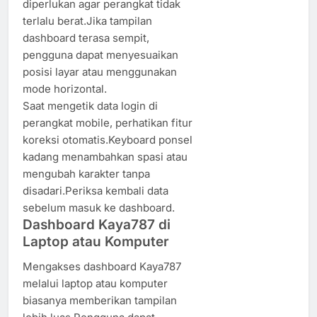
diperlukan agar perangkat tidak
terlalu berat.Jika tampilan
dashboard terasa sempit,
pengguna dapat menyesuaikan
posisi layar atau menggunakan
mode horizontal.
Saat mengetik data login di
perangkat mobile, perhatikan fitur
koreksi otomatis.Keyboard ponsel
kadang menambahkan spasi atau
mengubah karakter tanpa
disadari.Periksa kembali data
sebelum masuk ke dashboard.
Dashboard Kaya787 di
Laptop atau Komputer
Mengakses dashboard Kaya787
melalui laptop atau komputer
biasanya memberikan tampilan