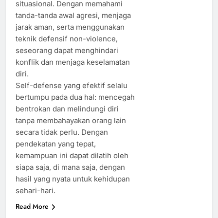
situasional. Dengan memahami
tanda-tanda awal agresi, menjaga
jarak aman, serta menggunakan
teknik defensif non-violence,
seseorang dapat menghindari
konflik dan menjaga keselamatan
diri.
Self-defense yang efektif selalu
bertumpu pada dua hal: mencegah
bentrokan dan melindungi diri
tanpa membahayakan orang lain
secara tidak perlu. Dengan
pendekatan yang tepat,
kemampuan ini dapat dilatih oleh
siapa saja, di mana saja, dengan
hasil yang nyata untuk kehidupan
sehari-hari.
Read More