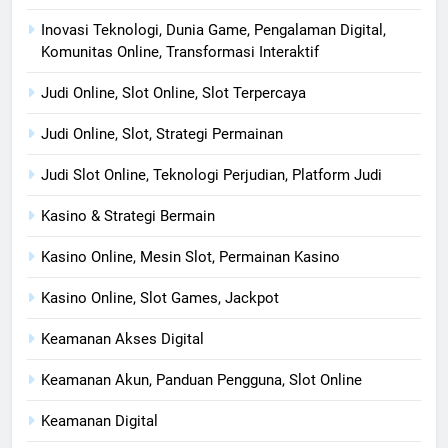
Inovasi Teknologi, Dunia Game, Pengalaman Digital,
Komunitas Online, Transformasi Interaktif
Judi Online, Slot Online, Slot Terpercaya
Judi Online, Slot, Strategi Permainan
Judi Slot Online, Teknologi Perjudian, Platform Judi
Kasino & Strategi Bermain
Kasino Online, Mesin Slot, Permainan Kasino
Kasino Online, Slot Games, Jackpot
Keamanan Akses Digital
Keamanan Akun, Panduan Pengguna, Slot Online
Keamanan Digital