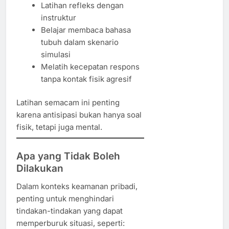
Latihan refleks dengan
instruktur
Belajar membaca bahasa
tubuh dalam skenario
simulasi
Melatih kecepatan respons
tanpa kontak fisik agresif
Latihan semacam ini penting
karena antisipasi bukan hanya soal
fisik, tetapi juga mental.
Apa yang Tidak Boleh
Dilakukan
Dalam konteks keamanan pribadi,
penting untuk menghindari
tindakan-tindakan yang dapat
memperburuk situasi, seperti: