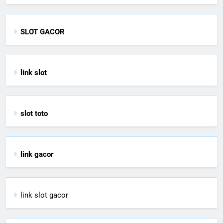
SLOT GACOR
link slot
slot toto
link gacor
link slot gacor