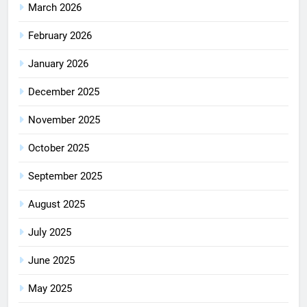
March 2026
February 2026
January 2026
December 2025
November 2025
October 2025
September 2025
August 2025
July 2025
June 2025
May 2025