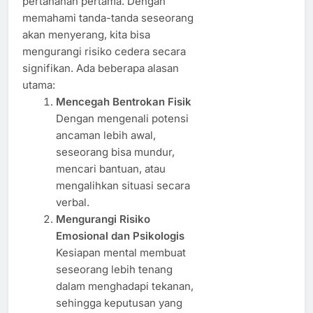
pertahanan pertama. Dengan
memahami tanda-tanda seseorang
akan menyerang, kita bisa
mengurangi risiko cedera secara
signifikan. Ada beberapa alasan
utama:
Mencegah Bentrokan Fisik
Dengan mengenali potensi
ancaman lebih awal,
seseorang bisa mundur,
mencari bantuan, atau
mengalihkan situasi secara
verbal.
Mengurangi Risiko
Emosional dan Psikologis
Kesiapan mental membuat
seseorang lebih tenang
dalam menghadapi tekanan,
sehingga keputusan yang