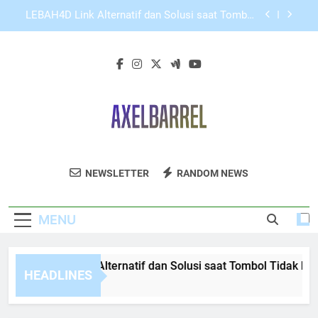
Skip
Cara Menghapus Cookie saat Akses KAYA787
to
Alternatif Bermasalah secara Aman
content
KAYA787 Alternatif dengan Sistem Akses yang
Fleksibel dan Adaptif
EDWINSLOT Link Alternatif dan Solusi saat
Tombol Tidak Berfungsi secara Sistematis
LEBAH4D Link Alternatif dan Solusi saat Tombol
Tidak Berfungsi secara Sistematis
Cara Menghapus Cookie saat Akses KAYA787
Alternatif Bermasalah secara Aman
Axel Barrel
Temukan Alat Masak Berkualitas Di Axel
KAYA787 Alternatif dengan Sistem Akses yang
NEWSLETTER
RANDOM NEWS
Fleksibel dan Adaptif
Barrel Untuk Dapur Anda.
MENU
WINSLOT Link Alternatif dan Solusi saat Tombol Tidak Berfung
HEADLINES
Weeks Ago