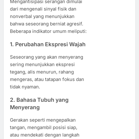
Mengantisipasi serangan dimulai
dari mengenali sinyal fisik dan
nonverbal yang menunjukkan
bahwa seseorang berniat agresif.
Beberapa indikator umum meliputi:
1. Perubahan Ekspresi Wajah
Seseorang yang akan menyerang
sering menunjukkan ekspresi
tegang, alis menurun, rahang
mengeras, atau tatapan fokus dan
tidak nyaman.
2. Bahasa Tubuh yang
Menyerang
Gerakan seperti mengepalkan
tangan, mengambil posisi siap,
atau mendekati dengan langkah