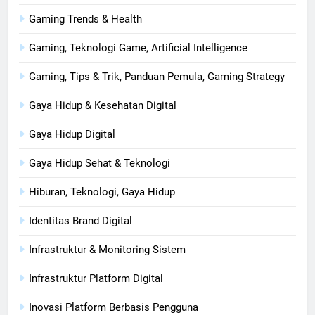
Gaming Trends & Health
Gaming, Teknologi Game, Artificial Intelligence
Gaming, Tips & Trik, Panduan Pemula, Gaming Strategy
Gaya Hidup & Kesehatan Digital
Gaya Hidup Digital
Gaya Hidup Sehat & Teknologi
Hiburan, Teknologi, Gaya Hidup
Identitas Brand Digital
Infrastruktur & Monitoring Sistem
Infrastruktur Platform Digital
Inovasi Platform Berbasis Pengguna