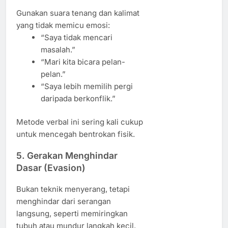
Gunakan suara tenang dan kalimat
yang tidak memicu emosi:
“Saya tidak mencari
masalah.”
“Mari kita bicara pelan-
pelan.”
“Saya lebih memilih pergi
daripada berkonflik.”
Metode verbal ini sering kali cukup
untuk mencegah bentrokan fisik.
5. Gerakan Menghindar
Dasar (Evasion)
Bukan teknik menyerang, tetapi
menghindar dari serangan
langsung, seperti memiringkan
tubuh atau mundur langkah kecil.