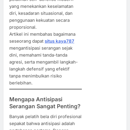
yang menekankan keselamatan
diri, kesadaran situasional, dan
penggunaan kekuatan secara
proporsional.
Artikel ini membahas bagaimana
seseorang dapat
situs kaya787
mengantisipasi serangan sejak
dini, memahami tanda-tanda
agresi, serta mengambil langkah-
langkah defensif yang efektif
tanpa menimbulkan risiko
berlebihan.
Mengapa Antisipasi
Serangan Sangat Penting?
Banyak pelatih bela diri profesional
sepakat bahwa antisipasi adalah