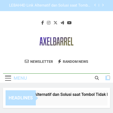
Skip
Cara Menghapus Cookie saat Akses KAYA787
to
Alternatif Bermasalah secara Aman
content
KAYA787 Alternatif dengan Sistem Akses yang
Fleksibel dan Adaptif
EDWINSLOT Link Alternatif dan Solusi saat
Tombol Tidak Berfungsi secara Sistematis
LEBAH4D Link Alternatif dan Solusi saat Tombol
Tidak Berfungsi secara Sistematis
Cara Menghapus Cookie saat Akses KAYA787
Alternatif Bermasalah secara Aman
Axel Barrel
Temukan Alat Masak Berkualitas Di Axel
KAYA787 Alternatif dengan Sistem Akses yang
NEWSLETTER
RANDOM NEWS
Fleksibel dan Adaptif
Barrel Untuk Dapur Anda.
MENU
WINSLOT Link Alternatif dan Solusi saat Tombol Tidak Berfung
HEADLINES
Weeks Ago