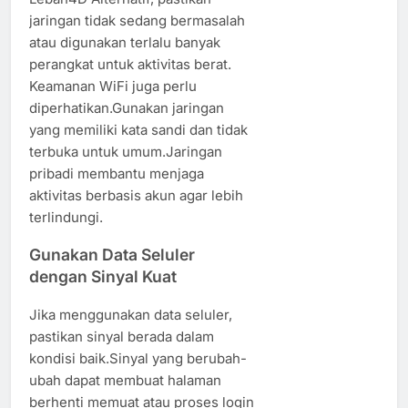
jaringan tidak sedang bermasalah
atau digunakan terlalu banyak
perangkat untuk aktivitas berat.
Keamanan WiFi juga perlu
diperhatikan.Gunakan jaringan
yang memiliki kata sandi dan tidak
terbuka untuk umum.Jaringan
pribadi membantu menjaga
aktivitas berbasis akun agar lebih
terlindungi.
Gunakan Data Seluler
dengan Sinyal Kuat
Jika menggunakan data seluler,
pastikan sinyal berada dalam
kondisi baik.Sinyal yang berubah-
ubah dapat membuat halaman
berhenti memuat atau proses login