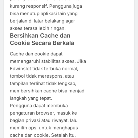
kurang responsif. Pengguna juga
bisa menutup aplikasi lain yang
berjalan di latar belakang agar
akses terasa lebih ringan.
Bersihkan Cache dan
Cookie Secara Berkala
Cache dan cookie dapat
memengaruhi stabilitas akses. Jika
Edwinslot tidak terbuka normal,
tombol tidak merespons, atau
tampilan terlihat tidak lengkap,
membersihkan cache bisa menjadi
langkah yang tepat.
Pengguna dapat membuka
pengaturan browser, masuk ke
bagian privasi atau riwayat, lalu
memilih opsi untuk menghapus
cache dan cookie. Setelah itu,