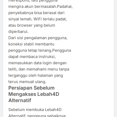
merespons, lalu pengguna
mengira akun bermasalah.Padahal,
penyebabnya bisa berasal dari
sinyal lemah, WiFi terlalu padat,
atau browser yang belum
diperbarui.
Dari sisi pengalaman pengguna,
koneksi stabil membantu
pengguna tetap tenang.Pengguna
dapat membaca instruksi,
memasukkan data login dengan
teliti, dan memahami menu tanpa
terganggu oleh halaman yang
terus memuat ulang.
Persiapan Sebelum
Mengakses Lebah4D
Alternatif
Sebelum membuka Lebah4D
Alternatif, pengguna sebaiknya