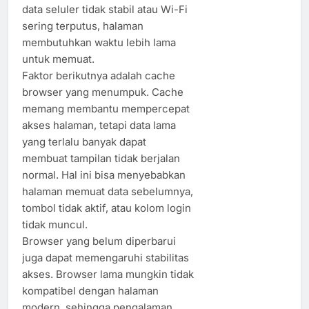
data seluler tidak stabil atau Wi-Fi
sering terputus, halaman
membutuhkan waktu lebih lama
untuk memuat.
Faktor berikutnya adalah cache
browser yang menumpuk. Cache
memang membantu mempercepat
akses halaman, tetapi data lama
yang terlalu banyak dapat
membuat tampilan tidak berjalan
normal. Hal ini bisa menyebabkan
halaman memuat data sebelumnya,
tombol tidak aktif, atau kolom login
tidak muncul.
Browser yang belum diperbarui
juga dapat memengaruhi stabilitas
akses. Browser lama mungkin tidak
kompatibel dengan halaman
modern, sehingga pengalaman