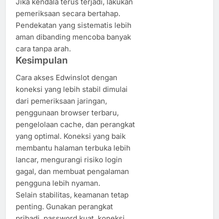
Jika kendala terus terjadi, lakukan
pemeriksaan secara bertahap.
Pendekatan yang sistematis lebih
aman dibanding mencoba banyak
cara tanpa arah.
Kesimpulan
Cara akses Edwinslot dengan
koneksi yang lebih stabil dimulai
dari pemeriksaan jaringan,
penggunaan browser terbaru,
pengelolaan cache, dan perangkat
yang optimal. Koneksi yang baik
membantu halaman terbuka lebih
lancar, mengurangi risiko login
gagal, dan membuat pengalaman
pengguna lebih nyaman.
Selain stabilitas, keamanan tetap
penting. Gunakan perangkat
pribadi, password kuat, koneksi