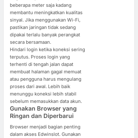
beberapa meter saja kadang
membantu meningkatkan kualitas
sinyal. Jika menggunakan Wi-Fi,
pastikan jaringan tidak sedang
dipakai terlalu banyak perangkat
secara bersamaan.
Hindari login ketika koneksi sering
terputus. Proses login yang
terhenti di tengah jalan dapat
membuat halaman gagal memuat
atau pengguna harus mengulang
proses dari awal. Lebih baik
menunggu koneksi lebih stabil
sebelum memasukkan data akun.
Gunakan Browser yang
Ringan dan Diperbarui
Browser menjadi bagian penting
dalam akses Edwinslot. Gunakan