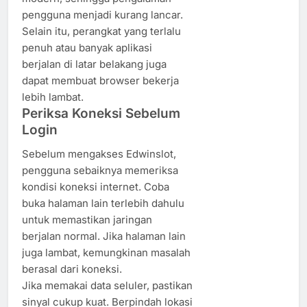
pengguna menjadi kurang lancar.
Selain itu, perangkat yang terlalu
penuh atau banyak aplikasi
berjalan di latar belakang juga
dapat membuat browser bekerja
lebih lambat.
Periksa Koneksi Sebelum
Login
Sebelum mengakses Edwinslot,
pengguna sebaiknya memeriksa
kondisi koneksi internet. Coba
buka halaman lain terlebih dahulu
untuk memastikan jaringan
berjalan normal. Jika halaman lain
juga lambat, kemungkinan masalah
berasal dari koneksi.
Jika memakai data seluler, pastikan
sinyal cukup kuat. Berpindah lokasi