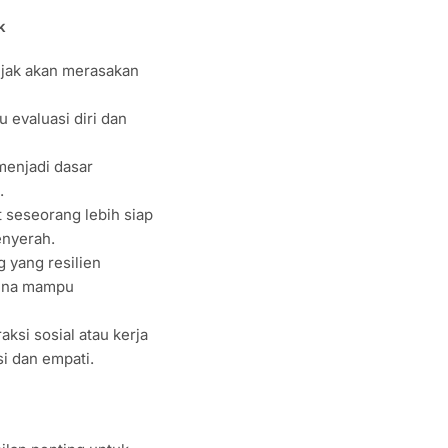
k
jak akan merasakan
evaluasi diri dan
enjadi dasar
.
seseorang lebih siap
nyerah.
 yang resilien
rena mampu
ksi sosial atau kerja
i dan empati.