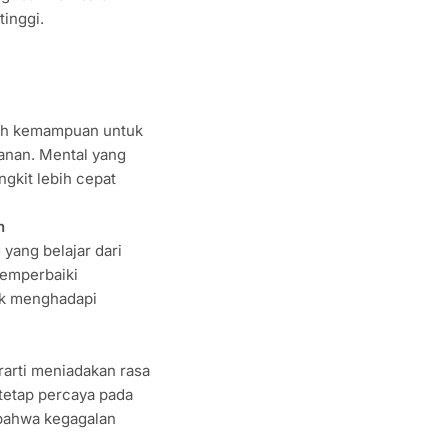
tinggi.
tih kemampuan untuk
anan. Mental yang
kit lebih cepat
n
yang belajar dari
memperbaiki
k menghadapi
arti meniadakan rasa
tetap percaya pada
bahwa kegagalan