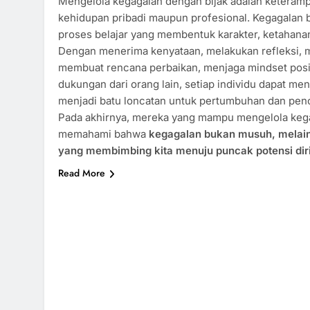
Mengelola kegagalan dengan bijak adalah keteramp
kehidupan pribadi maupun profesional. Kegagalan bu
proses belajar yang membentuk karakter, ketahana
Dengan menerima kenyataan, melakukan refleksi, m
membuat rencana perbaikan, menjaga mindset posit
dukungan dari orang lain, setiap individu dapat m
menjadi batu loncatan untuk pertumbuhan dan penc
Pada akhirnya, mereka yang mampu mengelola kega
memahami bahwa
kegagalan bukan musuh, melain
yang membimbing kita menuju puncak potensi dir
Read More