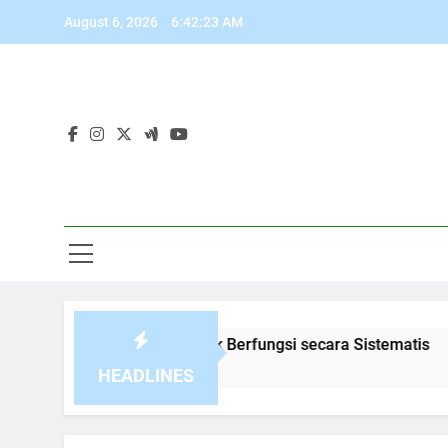
Skip
August 6, 2026
6:42:24 AM
to
content
Axe
Temukan Al
 saat Tombol Tidak Berfungsi secara Sistematis
LEBAH4D
2 Weeks 
HEADLINES