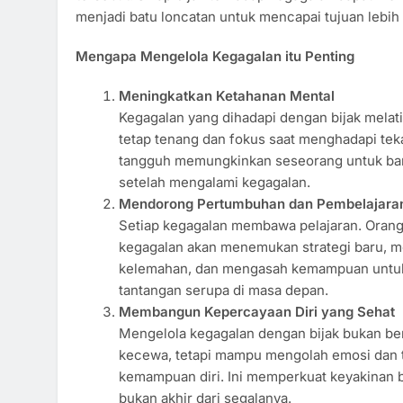
menjadi batu loncatan untuk mencapai tujuan lebih 
Mengapa Mengelola Kegagalan itu Penting
Meningkatkan Ketahanan Mental
Kegagalan yang dihadapi dengan bijak mela
tetap tenang dan fokus saat menghadapi tek
tangguh memungkinkan seseorang untuk bang
setelah mengalami kegagalan.
Mendorong Pertumbuhan dan Pembelajara
Setiap kegagalan membawa pelajaran. Orang 
kegagalan akan menemukan strategi baru, 
kelemahan, dan mengasah kemampuan untu
tantangan serupa di masa depan.
Membangun Kepercayaan Diri yang Sehat
Mengelola kegagalan dengan bijak bukan ber
kecewa, tetapi mampu mengolah emosi dan 
kemampuan diri. Ini memperkuat keyakinan 
bukan akhir dari segalanya.