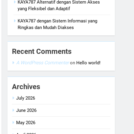
KAYA787 Alternatif dengan Sistem Akses
yang Fleksibel dan Adaptif
KAYA787 dengan Sistem Informasi yang
Ringkas dan Mudah Diakses
Recent Comments
A WordPress Commenter
on
Hello world!
Archives
July 2026
June 2026
May 2026