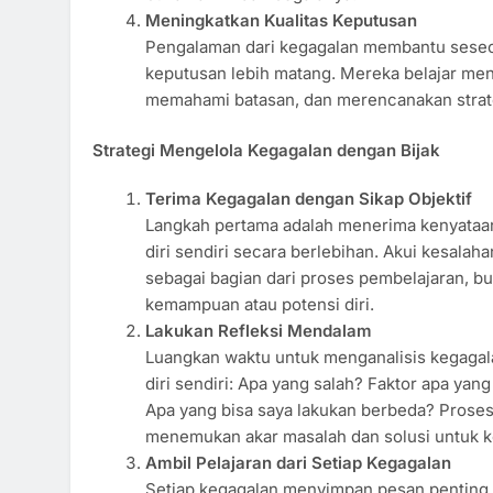
Meningkatkan Kualitas Keputusan
Pengalaman dari kegagalan membantu sese
keputusan lebih matang. Mereka belajar meng
memahami batasan, dan merencanakan strateg
Strategi Mengelola Kegagalan dengan Bijak
Terima Kegagalan dengan Sikap Objektif
Langkah pertama adalah menerima kenyataa
diri sendiri secara berlebihan. Akui kesalaha
sebagai bagian dari proses pembelajaran, bu
kemampuan atau potensi diri.
Lakukan Refleksi Mendalam
Luangkan waktu untuk menganalisis kegagal
diri sendiri: Apa yang salah? Faktor apa ya
Apa yang bisa saya lakukan berbeda? Prose
menemukan akar masalah dan solusi untuk k
Ambil Pelajaran dari Setiap Kegagalan
Setiap kegagalan menyimpan pesan penting.