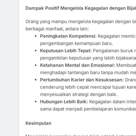
Dampak Positif Mengelola Kegagalan dengan Bija
Orang yang mampu mengelola kegagalan dengan bi
berbagai manfaat, antara lain:
Peningkatan Kompetensi:
Kegagalan memicu 
pengembangan kemampuan baru.
Keputusan Lebih Tepat:
Pengalaman buruk m
pengambilan keputusan yang lebih bijaksana
Ketahanan Mental dan Emosional:
Membuat 
menghadapi tantangan baru tanpa mudah me
Pertumbuhan Karier dan Kesuksesan:
Orang
cenderung lebih cepat mencapai tujuan ka
menyesuaikan strategi dengan baik.
Hubungan Lebih Baik:
Kegagalan dalam intera
sama dapat menjadi pembelajaran komunikas
Kesimpulan