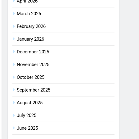
April 2026
March 2026
February 2026
January 2026
December 2025
November 2025
October 2025
September 2025
August 2025
July 2025
June 2025